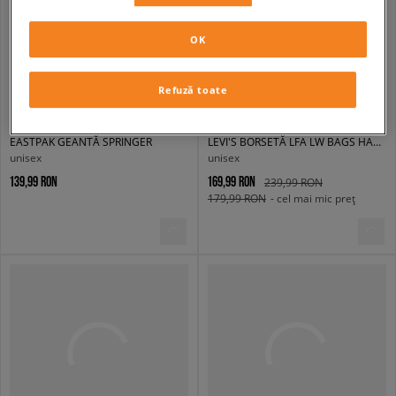
OK
Refuză toate
EASTPAK GEANTĂ SPRINGER
LEVI'S BORSETĂ LFA LW BAGS HANDBAG LIGHT INDIGO
unisex
unisex
139,99 RON
169,99 RON
239,99 RON
179,99 RON
- cel mai mic preț