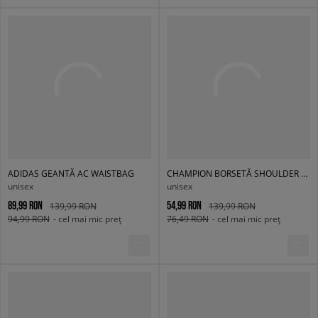
ADIDAS GEANTĂ AC WAISTBAG
CHAMPION BORSETĂ SHOULDER BAG
unisex
unisex
89,99 RON
54,99 RON
139,99 RON
139,99 RON
94,99 RON
- cel mai mic preț
76,49 RON
- cel mai mic preț