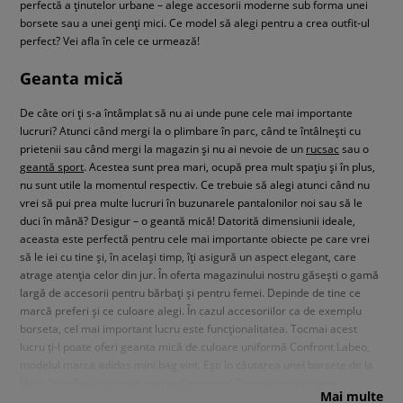
perfectă a ținutelor urbane – alege accesorii moderne sub forma unei
borsete sau a unei genți mici. Ce model să alegi pentru a crea outfit-ul
perfect? Vei afla în cele ce urmează!
Geanta mică
De câte ori ți s-a întâmplat să nu ai unde pune cele mai importante
lucruri? Atunci când mergi la o plimbare în parc, când te întâlnești cu
prietenii sau când mergi la magazin și nu ai nevoie de un
rucsac
sau o
geantă sport
. Acestea sunt prea mari, ocupă prea mult spațiu și în plus,
nu sunt utile la momentul respectiv. Ce trebuie să alegi atunci când nu
vrei să pui prea multe lucruri în buzunarele pantalonilor noi sau să le
duci în mână? Desigur – o geantă mică! Datorită dimensiunii ideale,
aceasta este perfectă pentru cele mai importante obiecte pe care vrei
să le iei cu tine și, în același timp, îți asigură un aspect elegant, care
atrage atenția celor din jur. În oferta magazinului nostru găsești o gamă
largă de accesorii pentru bărbați și pentru femei. Depinde de tine ce
marcă preferi și ce culoare alegi. În cazul accesoriilor ca de exemplu
borseta, cel mai important lucru este funcționalitatea. Tocmai acest
lucru ți-l poate oferi geanta mică de culoare uniformă Confront Labeo,
modelul marca adidas mini bag vint. Ești în căutarea unei borsete de la
Nike, New Era sau poate marca Converse? Toatea acestea sunt
Mai multe
disponibile în oferta noastră.