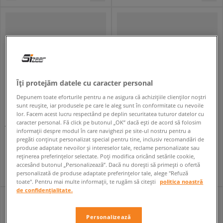
Îți protejăm datele cu caracter personal
Depunem toate eforturile pentru a ne asigura că achizițiile clienților noștri
sunt reușite, iar produsele pe care le aleg sunt în conformitate cu nevoile
lor. Facem acest lucru respectând pe deplin securitatea tuturor datelor cu
caracter personal. Fă click pe butonul „OK” dacă ești de acord să folosim
JORDAN BAG AIRBORNE FESTIVAL
EASTPAK GEANTĂ SPRINGER
informații despre modul în care navighezi pe site-ul nostru pentru a
unisex
unisex
pregăti conținut personalizat special pentru tine, inclusiv recomandări de
69,99 RON
139,99 RON
99,99 RON
produse adaptate nevoilor și intereselor tale, reclame personalizate sau
74,99 RON
- cel mai mic preț
reținerea preferințelor selectate. Poți modifica oricând setările cookie,
accesând butonul „Personalizează”. Dacă nu dorești să primești o ofertă
personalizată de produse adaptate preferințelor tale, alege "Refuză
toate". Pentru mai multe informații, te rugăm să citești
politica noastră
de confidențialitate.
Personalizează