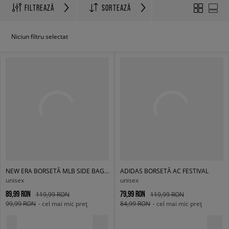
FILTREAZĂ
SORTEAZĂ
Niciun filtru selectat
NEW ERA BORSETĂ MLB SIDE BAG NEYYAN BLKBLK NEW YORK YANKEES
ADIDAS BORSETĂ AC FESTIVAL
unisex
unisex
89,99 RON
79,99 RON
119,99 RON
119,99 RON
99,99 RON
- cel mai mic preț
84,99 RON
- cel mai mic preț