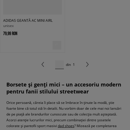
ADIDAS GEANTĂ AC MINI AIRL
unisex
79,99 RON
din
1
Borsete și genți mici – un accesoriu modern
pentru fanii stilului streetwear
Orice persoană, căreia îi place să se îmbrace în ținute la modă, știe
foarte bine că totul stă în detalii. Nu vorbim doar de cele mai noi lansări
de pe piață ale brandurilor cunoscute sau de colecția mult așteptată.
Acorzi atenție lucrurilor mici, precum combinației dintre șosetele
colorate și pantofii sport masivi
dad shoes
? Mizează pe completarea