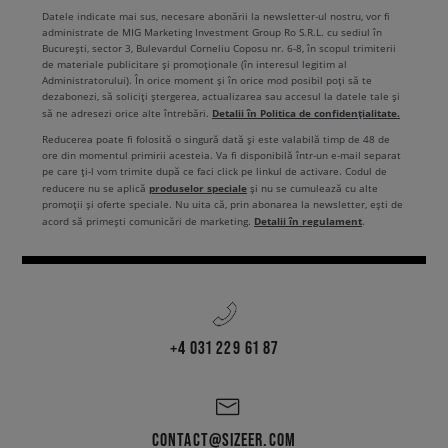
Datele indicate mai sus, necesare abonării la newsletter-ul nostru, vor fi
administrate de MIG Marketing Investment Group Ro S.R.L. cu sediul în
București, sector 3, Bulevardul Corneliu Coposu nr. 6-8, în scopul trimiterii
de materiale publicitare și promoționale (în interesul legitim al
Administratorului). În orice moment și în orice mod posibil poți să te
dezabonezi, să soliciți ștergerea, actualizarea sau accesul la datele tale și
Detalii în Politica de confidențialitate.
să ne adresezi orice alte întrebări.
Reducerea poate fi folosită o singură dată și este valabilă timp de 48 de
ore din momentul primirii acesteia. Va fi disponibilă într-un e-mail separat
pe care ți-l vom trimite după ce faci click pe linkul de activare. Codul de
produselor speciale
reducere nu se aplică
și nu se cumulează cu alte
promoții și oferte speciale. Nu uita că, prin abonarea la newsletter, ești de
Detalii în regulament
acord să primești comunicări de marketing.
.
+4 031 229 61 87
CONTACT@SIZEER.COM