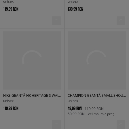
unisex
unisex
119,99 RON
139,99 RON
NIKE GEANTĂ NK HERITAGE S WAISTPACK 2.0
CHAMPION GEANTĂ SMALL SHOULDER BAG
unisex
unisex
119,99 RON
49,99 RON
119,99 RON
50,99 RON
- cel mai mic preț