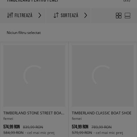
FILTREAZĂ
SORTEAZĂ
Niciun filtru selectat
TIMBERLAND STONE STREET BOAT SHOE
TIMBERLAND CLASSIC BOAT SHOE
femei
femei
574,99 RON
574,99 RON
839,99 RON
789,99 RON
584,99 RON
- cel mai mic preț
579,99 RON
- cel mai mic preț