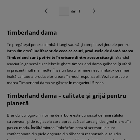
din
1
Timberland dama
Te pregătești pentru plimbări lungi sau să-ți completezi ținutele pentru
iarna din oraș?
Indiferent de ceea ce cauți, produsele de damă marca
Timberland sunt potrivite în oricare dintre aceste situații.
Brandul
asociat în general cu celebrele ghete timberland dama galbene îți oferă
în prezent mult mai multe. Însă un lucru rămâne neschimbat – cea mai
înaltă calitate a produselor create în mod responsabil. Vezi ce articole
marca Timberland dama se găsesc în magazinul Sizeer.
Timberland dama – calitate și grijă pentru
planetă
Brandul cu logo-ul în formă de arbore este cunoscut de fanii stilului
streetwear și de toți aceia care apreciază calitatea și designul mereu în
pas cu moda. Încălțămintea, îmbrăcămintea și accesoriile sunt
confecționate din piele obținută din tăbăcării responsabile sau din
bumbac provenit din culturi certificate. Oferta de îmbrăcăminte pentru