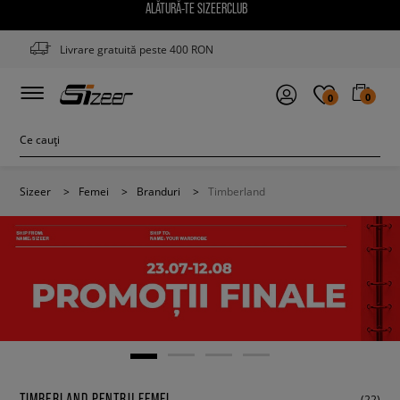
ALĂTURĂ-TE SIZEERCLUB
Livrare gratuită peste 400 RON
0
0
Sizeer
>
Femei
>
Branduri
>
Timberland
TIMBERLAND PENTRU FEMEI
(22)