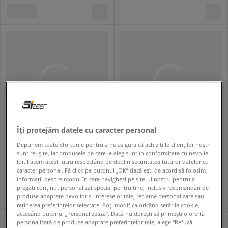
Îți protejăm datele cu caracter personal
TIMBERLAND STONE STREET
TIMBERLAND STONE STREET
Depunem toate eforturile pentru a ne asigura că achizițiile clienților noștri
femei
femei
sunt reușite, iar produsele pe care le aleg sunt în conformitate cu nevoile
lor. Facem acest lucru respectând pe deplin securitatea tuturor datelor cu
604,99 RON
604,99 RON
879,99 RON
879,99 RON
caracter personal. Fă click pe butonul „OK” dacă ești de acord să folosim
614,99 RON
- cel mai mic preț
614,99 RON
- cel mai mic preț
informații despre modul în care navighezi pe site-ul nostru pentru a
pregăti conținut personalizat special pentru tine, inclusiv recomandări de
produse adaptate nevoilor și intereselor tale, reclame personalizate sau
reținerea preferințelor selectate. Poți modifica oricând setările cookie,
accesând butonul „Personalizează”. Dacă nu dorești să primești o ofertă
personalizată de produse adaptate preferințelor tale, alege "Refuză