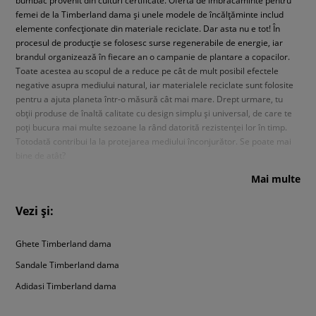
femei de la Timberland dama și unele modele de încălțăminte includ
elemente confecționate din materiale reciclate. Dar asta nu e tot! În
procesul de producție se folosesc surse regenerabile de energie, iar
brandul organizează în fiecare an o campanie de plantare a copacilor.
Toate acestea au scopul de a reduce pe cât de mult posibil efectele
negative asupra mediului natural, iar materialele reciclate sunt folosite
pentru a ajuta planeta într-o măsură cât mai mare. Drept urmare, tu
obții produse de înaltă calitate cu design simplu și universal, de care te
poți bucura mai multe sezoane la rând datorită rezistenței lor în timp.
Totodată contribui la la protejarea mediului înconjurător. Se poate mai
bine de atât?
Mai multe
Produse de damă Timberland
Vezi și:
Te întrebi ce articole decorate cu logo-ul Timberland dama se află la
Sizeer?
Sunt disponibile o mulțime de produse pentru femei. Printre ele
se numără pantofii outdoor care nu dezamăgesc niciodată – atât
Ghete Timberland dama
modelele cu design urban minimalist, cât și cele de trekking. În afară de
Sandale Timberland dama
acestea, te așteaptă timberland ghete dama, sandale și șlapi de vară.
Dar asta nu e tot! La noi găsești, de asemenea, îmbrăcăminte – bluze
Adidasi Timberland dama
care se îmbracă peste cap (cu glugă și fără) sau tricouri cu logo-ul în
formă de arbore în mai multe variante de culoare. Însă gama de