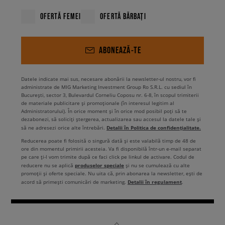
shoulder bag.
După cum poți vedea, produsele de Timberland dama
pot fi purtate oricând indiferent de anotimp.
OFERTĂ FEMEI
OFERTĂ BĂRBAȚI
ABONEAZĂ-TE
Datele indicate mai sus, necesare abonării la newsletter-ul nostru, vor fi
administrate de MIG Marketing Investment Group Ro S.R.L. cu sediul în
București, sector 3, Bulevardul Corneliu Coposu nr. 6-8, în scopul trimiterii
de materiale publicitare și promoționale (în interesul legitim al
Administratorului). În orice moment și în orice mod posibil poți să te
dezabonezi, să soliciți ștergerea, actualizarea sau accesul la datele tale și
Detalii în Politica de confidențialitate.
să ne adresezi orice alte întrebări.
Reducerea poate fi folosită o singură dată și este valabilă timp de 48 de
ore din momentul primirii acesteia. Va fi disponibilă într-un e-mail separat
pe care ți-l vom trimite după ce faci click pe linkul de activare. Codul de
produselor speciale
reducere nu se aplică
și nu se cumulează cu alte
promoții și oferte speciale. Nu uita că, prin abonarea la newsletter, ești de
Detalii în regulament
acord să primești comunicări de marketing.
.