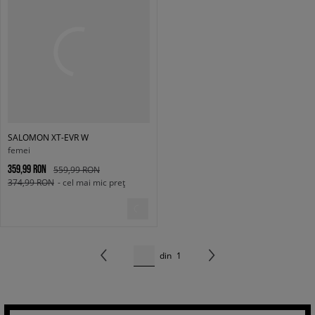
SALOMON XT-EVR W
femei
359,99 RON
559,99 RON
374,99 RON
- cel mai mic preț
din
1