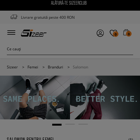
ALĂTURĂ-TE SIZEERCLUB
Livrare gratuită peste 400 RON
0
0
Sizeer
>
Femei
>
Branduri
>
Salomon
SALOMON PENTRU FEMEI
(5)