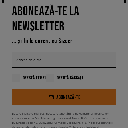
ABONEAZĂ-TE LA
NEWSLETTER
... și fii la curent cu Sizeer
Adresa de e-mail
OFERTĂ FEMEI
OFERTĂ BĂRBAȚI
ABONEAZĂ-TE
Datele indicate mai sus, necesare abonării la newsletter-ul nostru, vor fi
administrate de MIG Marketing Investment Group Ro S.R.L. cu sediul în
București, sector 3, Bulevardul Corneliu Coposu nr. 6-8, în scopul trimiterii
de materiale publicitare și promoționale (în interesul legitim al