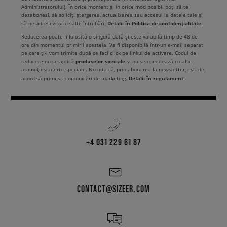
Administratorului). În orice moment și în orice mod posibil poți să te
dezabonezi, să soliciți ștergerea, actualizarea sau accesul la datele tale și
Detalii în Politica de confidențialitate.
să ne adresezi orice alte întrebări.
Reducerea poate fi folosită o singură dată și este valabilă timp de 48 de
ore din momentul primirii acesteia. Va fi disponibilă într-un e-mail separat
pe care ți-l vom trimite după ce faci click pe linkul de activare. Codul de
produselor speciale
reducere nu se aplică
și nu se cumulează cu alte
promoții și oferte speciale. Nu uita că, prin abonarea la newsletter, ești de
Detalii în regulament
acord să primești comunicări de marketing.
.
+4 031 229 61 87
CONTACT@SIZEER.COM