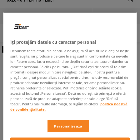
FILTREAZĂ
SORTEAZĂ
Niciun filtru selectat
Îți protejăm datele cu caracter personal
new
Depunem toate eforturile pentru a ne asigura că achizițiile clienților noștri
sunt reușite, iar produsele pe care le aleg sunt în conformitate cu nevoile
lor. Facem acest lucru respectând pe deplin securitatea tuturor datelor cu
caracter personal. Fă click pe butonul „OK” dacă ești de acord să folosim
informații despre modul în care navighezi pe site-ul nostru pentru a
pregăti conținut personalizat special pentru tine, inclusiv recomandări de
produse adaptate nevoilor și intereselor tale, reclame personalizate sau
reținerea preferințelor selectate. Poți modifica oricând setările cookie,
accesând butonul „Personalizează”. Dacă nu dorești să primești o ofertă
personalizată de produse adaptate preferințelor tale, alege "Refuză
toate". Pentru mai multe informații, te rugăm să citești
politica noastră
de confidențialitate.
SALOMON XT-EVR W
SALOMON XC ROAM W
femei
femei
Personalizează
559,99 RON
404,99 RON
599,99 RON
414,99 RON
- cel mai mic preț