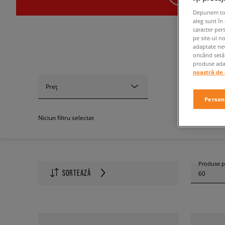
Depunem toate
aleg sunt în
caracter per
pe site-ul n
adaptate nev
oricând setă
produse adap
noastră de 
Preț
Person
Niciun filtru selectat
Produse p
SORTEAZĂ
60