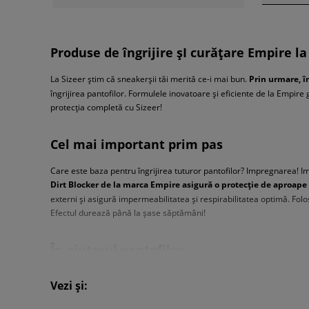
Produse de îngrijire șI curățare Empire la
La Sizeer știm că sneakerșii tăi merită ce-i mai bun.
Prin urmare, î
îngrijirea pantofilor. Formulele inovatoare și eficiente de la Empir
protecția completă cu Sizeer!
Cel mai important prim pas
Care este baza pentru îngrijirea tuturor pantofilor? Impregnarea! I
Dirt Blocker de la marca Empire asigură o protecție de aproape
externi și asigură impermeabilitatea și respirabilitatea optimă. Folo
Efectul durează până la șase săptămâni!
În ajutorul pantofilor
Primele pete au apărut pe suprafața pantofilor tăi? A sosit timpul s
Vezi și:
eficient pentru curățarea profundă a șepcilor și pantofilor. Cum se
dispară de pe sneakerșii tăi. Ce urmează? Alege prospețimea!
Spra