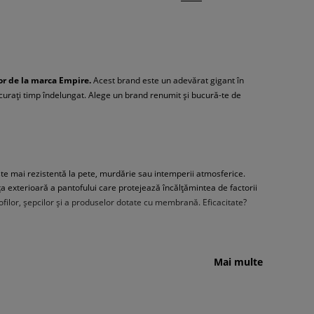
lor de la marca Empire.
Acest brand este un adevărat gigant în
 curați timp îndelungat. Alege un brand renumit și bucură-te de
te mai rezistentă la pete, murdărie sau intemperii atmosferice.
 exterioară a pantofului care protejează încălțămintea de factorii
tofilor, șepcilor și a produselor dotate cu membrană. Eficacitate?
Mai multe
fi curați ca înainte! Empire Clean Keeper este un produs extrem de
a penetreaza suprafața pantofului, făcând ca toate petele să
impul utilizării.
Produsul neutralizează imediat mirosul neplăcut