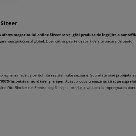
 Sizeer
n oferta magazinului online Sizeer.ro vei găsi produse de îngrijire a pantofi
e garanteazăsuccesul global. Doar câțiva pași te despart de a te bucura de pantofi
mpregnarea face ca pantofii să reziste multe sezoane. Suprafața bine protejată es
 100% împotriva murdăriei și a apei.
Acest produs creează un strat pe suprafața
sind Dirt Blocker din Empire poți fi liniștit - produsul va lucra la impregnarea pan
ă schimbi acest lucru! Ia un agent de curățare de la Empire și bucură-te de panto
 utilizează? E nevoie doar să pui puțină spumă pe suprafața pătată. Spuma delicat
y-ul Empire Fresh Expres este o garanție a unui sentiment de prospețimeîn t