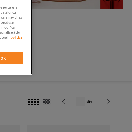
e pe care le
 datelor cu
n care navighezi
e produse
ți modifica
rsonalizată de
citești
politica
OK
din
1