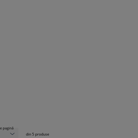
e pagină
din
5
produse