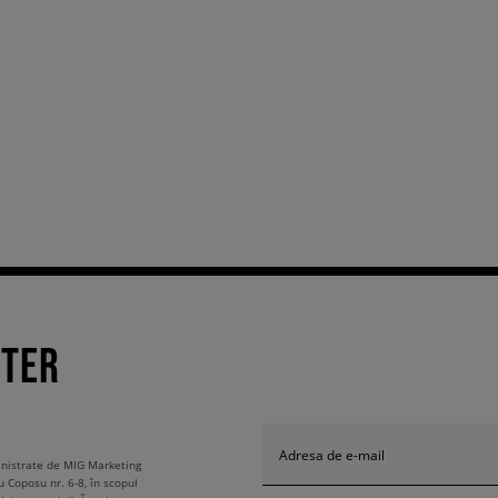
TTER
Adresa de e-mail
ministrate de MIG Marketing
u Coposu nr. 6-8, în scopul