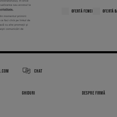
nistratorului). În orice
tualizarea sau accesul la
ențialitate.
OFERTĂ FEMEI
OFERTĂ B
 din momentul primirii
ce faci click pe linkul de
ză cu alte promoții și
mești comunicări de
R.COM
CHAT
GHIDURI
DESPRE FIRMĂ