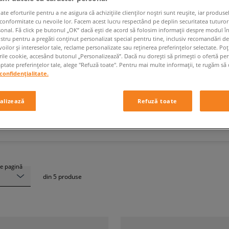
 eforturile pentru a ne asigura că achizițiile clienților noștri sunt reușite, iar produsel
 conformitate cu nevoile lor. Facem acest lucru respectând pe deplin securitatea tuturor
sonal. Fă click pe butonul „OK” dacă ești de acord să folosim informații despre modul î
ostru pentru a pregăti conținut personalizat special pentru tine, inclusiv recomandări d
oilor și intereselor tale, reclame personalizate sau reținerea preferințelor selectate. Po
EMPIRE
rile cookie, accesând butonul „Personalizează”. Dacă nu dorești să primești o ofertă pe
tate preferințelor tale, alege "Refuză toate". Pentru mai multe informații, te rugăm să 
confidențialitate.
alizează
Refuză toate
e pagină
din
5
produse