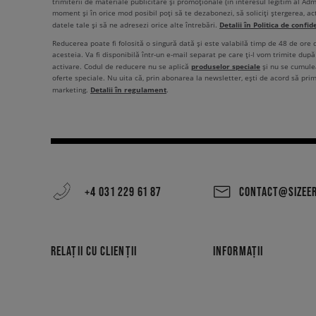
trimiterii de materiale publicitare și promoționale (în interesul legitim al Admi
moment și în orice mod posibil poți să te dezabonezi, să soliciți ștergerea, ac
Detalii în Politica de confid
datele tale și să ne adresezi orice alte întrebări.
Reducerea poate fi folosită o singură dată și este valabilă timp de 48 de ore
acesteia. Va fi disponibilă într-un e-mail separat pe care ți-l vom trimite după 
produselor speciale
activare. Codul de reducere nu se aplică
și nu se cumulea
oferte speciale. Nu uita că, prin abonarea la newsletter, ești de acord să pri
Detalii în regulament
marketing.
.
+4 031 229 61 87
CONTACT@SIZEE
RELAȚII CU CLIENȚII
INFORMAȚII