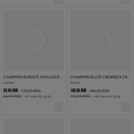
CHAMPION BORSETĂ SHOULDER BAG
CHAMPION BLUZĂ CREWNECK CROPTOP ECO FUTURE
unisex
femei
59,99 RON
148,99 RON
139,99 RON
349,99 RON
64,99 RON
- cel mai mic preț
158,99 RON
- cel mai mic preț