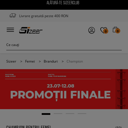
ALĂTURĂ-TE SIZEERCLUB
Livrare gratuită peste 400 RON
0
0
Sizeer
>
Femei
>
Branduri
>
Champion
CHAMPION PENTRU FEMEI
(50)