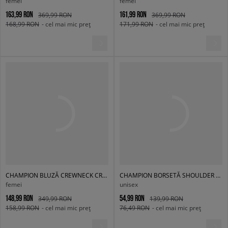
femei
femei
163,99 RON
161,99 RON
369,99 RON
369,99 RON
168,99 RON
- cel mai mic preț
171,99 RON
- cel mai mic preț
CHAMPION BLUZĂ CREWNECK CROPTOP-ECO FUTURE
CHAMPION BORSETĂ SHOULDER BAG
femei
unisex
148,99 RON
54,99 RON
349,99 RON
139,99 RON
158,99 RON
- cel mai mic preț
76,49 RON
- cel mai mic preț