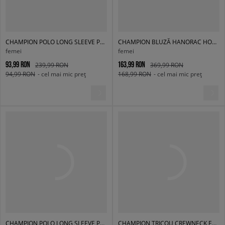
CHAMPION POLO LONG SLEEVE POLO
CHAMPION BLUZĂ HANORAC HOODED ECO FUTURE
femei
femei
93,99 RON
163,99 RON
239,99 RON
369,99 RON
94,99 RON
- cel mai mic preț
168,99 RON
- cel mai mic preț
CHAMPION POLO LONG SLEEVE POLO
CHAMPION TRICOU CREWNECK ECO FUTURE