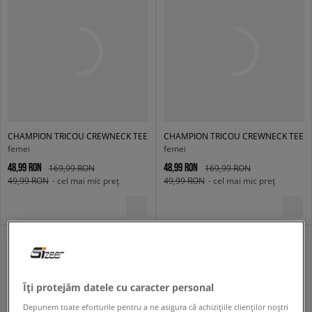
CHAMPION TRICOU CREWNECK TEE
CHAMPION TRICOU CREWNECK TEE
femei
femei
48,99 RON
48,99 RON
169,99 RON
169,99 RON
49,99 RON
- cel mai mic preț
49,99 RON
- cel mai mic preț
Îți protejăm datele cu caracter personal
Depunem toate eforturile pentru a ne asigura că achizițiile clienților noștri