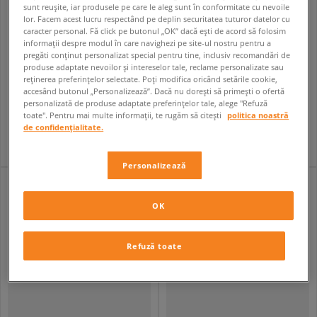
sunt reușite, iar produsele pe care le aleg sunt în conformitate cu nevoile
lor. Facem acest lucru respectând pe deplin securitatea tuturor datelor cu
caracter personal. Fă click pe butonul „OK” dacă ești de acord să folosim
informații despre modul în care navighezi pe site-ul nostru pentru a
pregăti conținut personalizat special pentru tine, inclusiv recomandări de
produse adaptate nevoilor și intereselor tale, reclame personalizate sau
CHAMPION TRICOU CREWNECK TEE
CHAMPION TRICOU CREWNECK TEE
reținerea preferințelor selectate. Poți modifica oricând setările cookie,
femei
femei
accesând butonul „Personalizează”. Dacă nu dorești să primești o ofertă
personalizată de produse adaptate preferințelor tale, alege "Refuză
48,99 RON
48,99 RON
169,99 RON
169,99 RON
toate". Pentru mai multe informații, te rugăm să citești
politica noastră
49,99 RON
- cel mai mic preț
49,99 RON
- cel mai mic preț
de confidențialitate.
Personalizează
OK
Refuză toate