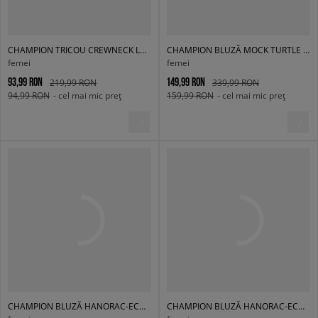
CHAMPION TRICOU CREWNECK LONG SLEEVE TRICOU
CHAMPION BLUZĂ MOCK TURTLE NECK SWEATSHIRT
femei
femei
93,99 RON
149,99 RON
219,99 RON
339,99 RON
94,99 RON
- cel mai mic preț
159,99 RON
- cel mai mic preț
CHAMPION BLUZĂ HANORAC-ECO FUTURE
CHAMPION BLUZĂ HANORAC-ECO FUTURE