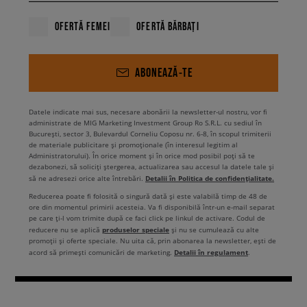
OFERTĂ FEMEI
OFERTĂ BĂRBAȚI
ABONEAZĂ-TE
Datele indicate mai sus, necesare abonării la newsletter-ul nostru, vor fi
administrate de MIG Marketing Investment Group Ro S.R.L. cu sediul în
București, sector 3, Bulevardul Corneliu Coposu nr. 6-8, în scopul trimiterii
de materiale publicitare și promoționale (în interesul legitim al
Administratorului). În orice moment și în orice mod posibil poți să te
dezabonezi, să soliciți ștergerea, actualizarea sau accesul la datele tale și
Detalii în Politica de confidențialitate.
să ne adresezi orice alte întrebări.
Reducerea poate fi folosită o singură dată și este valabilă timp de 48 de
ore din momentul primirii acesteia. Va fi disponibilă într-un e-mail separat
pe care ți-l vom trimite după ce faci click pe linkul de activare. Codul de
produselor speciale
reducere nu se aplică
și nu se cumulează cu alte
promoții și oferte speciale. Nu uita că, prin abonarea la newsletter, ești de
Detalii în regulament
acord să primești comunicări de marketing.
.