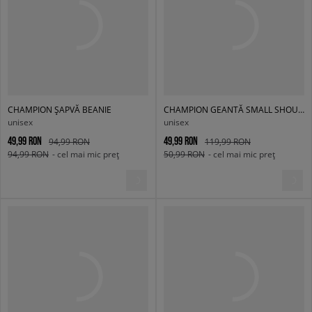
CHAMPION ȘAPVĂ BEANIE
CHAMPION GEANTĂ SMALL SHOULDER BAG
unisex
unisex
49,99 RON
49,99 RON
94,99 RON
119,99 RON
94,99 RON
- cel mai mic preț
50,99 RON
- cel mai mic preț