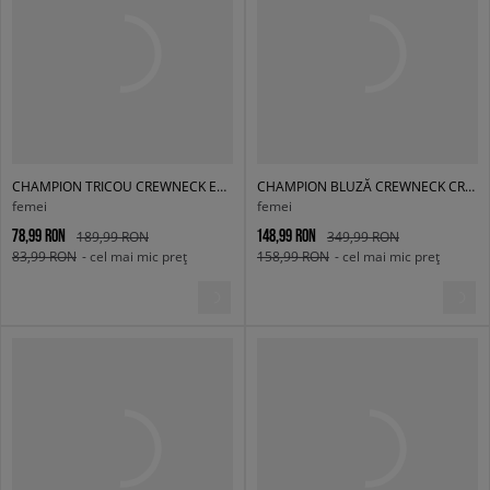
CHAMPION TRICOU CREWNECK ECO FUTURE
CHAMPION BLUZĂ CREWNECK CROPTOP ECO FUTURE
femei
femei
78,99 RON
148,99 RON
189,99 RON
349,99 RON
83,99 RON
- cel mai mic preț
158,99 RON
- cel mai mic preț