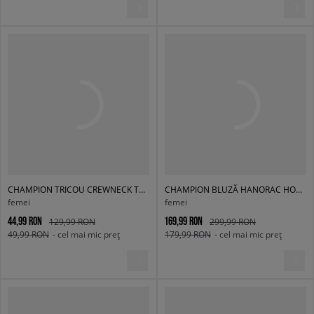
CHAMPION TRICOU CREWNECK TRICOU
CHAMPION BLUZĂ HANORAC HOODED SWEATSHIRT
femei
femei
44,99 RON
169,99 RON
129,99 RON
299,99 RON
49,99 RON
- cel mai mic preț
179,99 RON
- cel mai mic preț