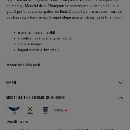
de mănuși. Modelul de la Champion se potrivește cu orice ținută - cu o
geacă puffer sau cu un palton de lână. Optează pentru accesorii care se
potrivesc cu orice - pentru început alege aceste mănuși de la Champion.
material moale, flexibil
croială simplă cu margine îndoită
culoare neagră
logoul brodat al brandului
Material: 100% acril
OPINII
MODALITĂȚI DE LIVRARE ȘI RETURURI
Detalii livrare