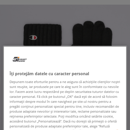
Îți protejăm datele cu caracter personal
Depunem toate eforturile pentru a ne asigura că achizițiile clienților noștri
sunt reușite, iar produsele pe care le aleg sunt în conformitate cu nevoile
lor. Facem acest lucru respectând pe deplin securitatea tuturor datelor cu
caracter personal. Fă click pe butonul „OK” dacă ești de acord să folosim
informații despre modul în care navighezi pe site-ul nostru pentru a
pregăti conținut personalizat special pentru tine, inclusiv recomandări de
produse adaptate nevoilor și intereselor tale, reclame personalizate sau
reținerea preferințelor selectate. Poți modifica oricând setările cookie,
accesând butonul „Personalizează”. Dacă nu dorești să primești o ofertă
personalizată de produse adaptate preferințelor tale, alege "Refuză