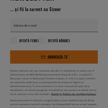
... și fii la curent cu Sizeer
Adresa de e-mail
OFERTĂ FEMEI
OFERTĂ BĂRBAȚI
ABONEAZĂ-TE
Datele indicate mai sus, necesare abonării la newsletter-ul nostru, vor fi
administrate de MIG Marketing Investment Group Ro S.R.L. cu sediul în
București, sector 3, Bulevardul Corneliu Coposu nr. 6-8, în scopul trimiterii
de materiale publicitare și promoționale (în interesul legitim al
Administratorului). În orice moment și în orice mod posibil poți să te
dezabonezi, să soliciți ștergerea, actualizarea sau accesul la datele tale și
Detalii în Politica de confidențialitate.
să ne adresezi orice alte întrebări.
Reducerea poate fi folosită o singură dată și este valabilă timp de 48 de
ore din momentul primirii acesteia. Va fi disponibilă într-un e-mail separat