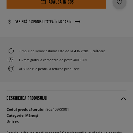
ADAUGĂ ÎN COȘ
VERIFICĂ DISPONIBILITATEA ÎN MAGAZIN
Timpul de livrare estimat este
de la 4 la 7 zile
lucrătoare
Livrare gratis la comenzile de peste 400 RON
Ai 30 de zile pentru a returna produsele
DESCRIEREA PRODUSULUI
Codul producătorului:
802409KK001
Categorie:
Mănuși
Unisex
Frigul și-a făcut simțită prezența? Completează-ți outfitul cu o pereche