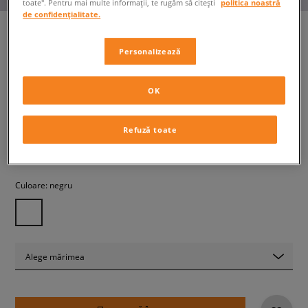
toate". Pentru mai multe informații, te rugăm să citești
politica noastră
de confidențialitate.
Personalizează
CHAMPION MĂNUșI
unisex, mănuși
OK
89,99 RON
cu TVA
Refuză toate
+ 90 PCT. CU
SIZEERCLUB
Culoare:
negru
Alege mărimea