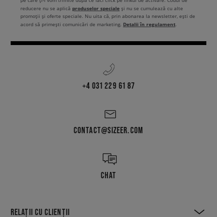
pe care ți-l vom trimite după ce faci click pe linkul de activare. Codul de
produselor speciale
reducere nu se aplică
și nu se cumulează cu alte
promoții și oferte speciale. Nu uita că, prin abonarea la newsletter, ești de
Detalii în regulament
acord să primești comunicări de marketing.
.
+4 031 229 61 87
CONTACT@SIZEER.COM
CHAT
RELAȚII CU CLIENȚII