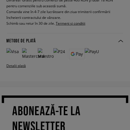
Livrarea? Gratis pentru comenzi de peste 400 RON și doar 18 RON
pentru comenziile sub această sumă.
Comanda vine în 4-7 zile lucrătoare din ziua trimiterii confirmării
încheierii contractului de vânzare.
Schimb sau retur în 30 de zile.
Termeni și condiții
METODE DE PLATĂ
Detalii plată
ABONEAZĂ-TE LA
NEWSLETTER