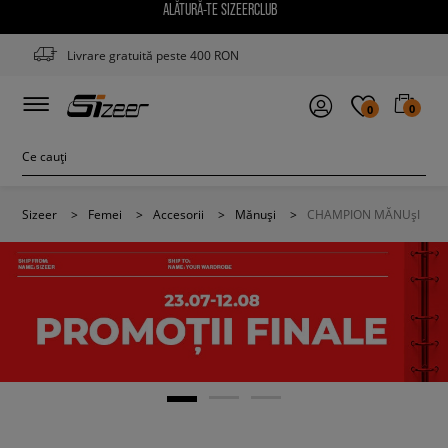
ALĂTURĂ-TE SIZEERCLUB
Livrare gratuită peste 400 RON
0
0
Sizeer
>
Femei
>
Accesorii
>
Mănuși
>
CHAMPION MĂNUșI