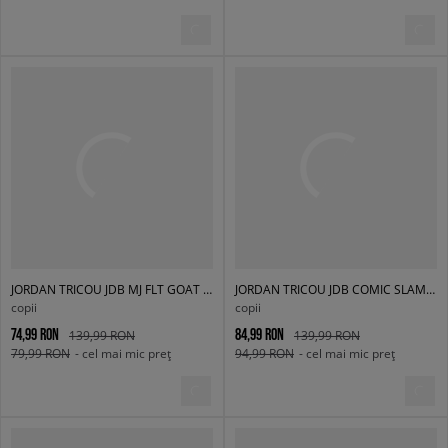
JORDAN TRICOU JDB MJ FLT GOAT SS CREW BOY
JORDAN TRICOU JDB COMIC SLAM BOY
copii
copii
74,99 RON
84,99 RON
139,99 RON
139,99 RON
79,99 RON
- cel mai mic preț
94,99 RON
- cel mai mic preț