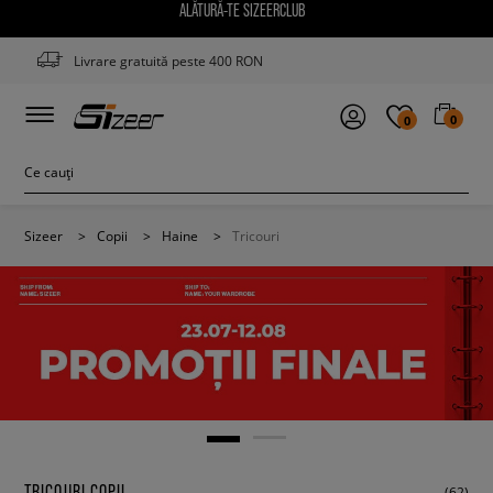
ALĂTURĂ-TE SIZEERCLUB
Livrare gratuită peste 400 RON
0
0
Sizeer
>
Copii
>
Haine
>
Tricouri
TRICOURI COPII
(62)