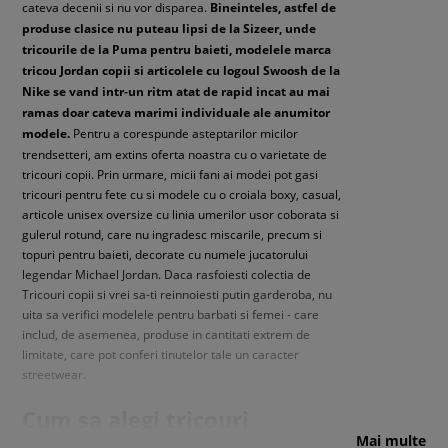
cateva decenii si nu vor disparea.
Bineinteles, astfel de
produse clasice nu puteau lipsi de la Sizeer, unde
tricourile de la Puma pentru baieti, modelele marca
tricou Jordan copii si articolele cu logoul Swoosh de la
Nike se vand intr-un ritm atat de rapid incat au mai
ramas doar cateva marimi individuale ale anumitor
modele.
Pentru a corespunde asteptarilor micilor
trendsetteri, am extins oferta noastra cu o varietate de
tricouri copii. Prin urmare, micii fani ai modei pot gasi
tricouri pentru fete cu si modele cu o croiala boxy, casual,
articole unisex oversize cu linia umerilor usor coborata si
gulerul rotund, care nu ingradesc miscarile, precum si
topuri pentru baieti, decorate cu numele jucatorului
legendar Michael Jordan. Daca rasfoiesti colectia de
Tricouri copii si vrei sa-ti reinnoiesti putin garderoba, nu
uita sa verifici modelele pentru barbati si femei - care
includ, de asemenea, produse in cantitati extrem de
limitate, care pot conferi tinutelor tale un caracter
streetwear.
Cum sa alegi tricouri
Mai multe