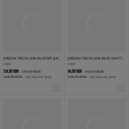
JORDAN TRICOU JDB MJ SPORT JERSEY BOY
JORDAN TRICOU JDB MJ 85 SHATTER SS TEE BOY
copii
copii
134,99 RON
94,99 RON
219,99 RON
159,99 RON
144,99 RON
- cel mai mic preț
104,99 RON
- cel mai mic preț