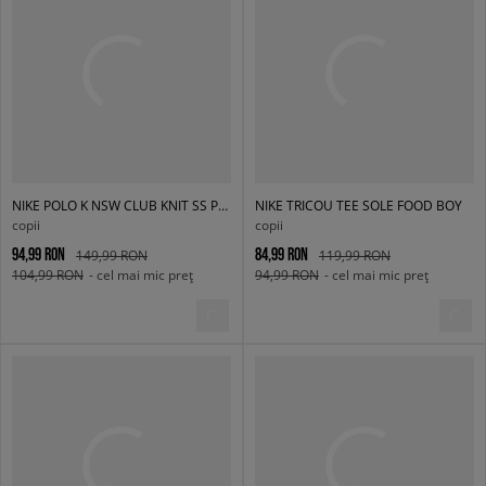
NIKE POLO K NSW CLUB KNIT SS POLO LBR BOY
NIKE TRICOU TEE SOLE FOOD BOY
copii
copii
94,99 RON
84,99 RON
149,99 RON
119,99 RON
104,99 RON
- cel mai mic preț
94,99 RON
- cel mai mic preț