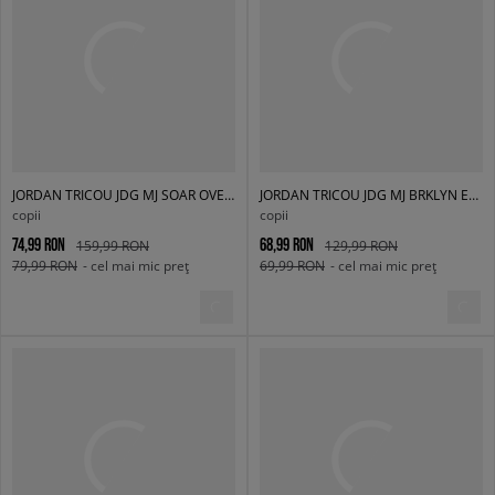
JORDAN TRICOU JDG MJ SOAR OVERSIZED TEE GIRL
JORDAN TRICOU JDG MJ BRKLYN ESSENTIALS SS TE GIRL
copii
copii
74,99 RON
68,99 RON
159,99 RON
129,99 RON
79,99 RON
- cel mai mic preț
69,99 RON
- cel mai mic preț