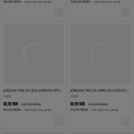
69,99 RON
- cel mai mic preț
129,99 RON
- cel mai mic preț
JORDAN TRICOU JDN JORDAN SPORT CORE SS TEE GIRL
JORDAN TRICOU BRKLYN ESSENTIALS G
copii
copii
68,99 RON
69,99 RON
139,99 RON
129,99 RON
69,99 RON
- cel mai mic preț
74,99 RON
- cel mai mic preț