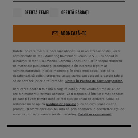
libertatea completa de miscare, motiv pentru care aceste
materiale sunt folosite in mod regulat si de sportivii
OFERTĂ FEMEI
OFERTĂ BĂRBAȚI
profesionisti, ale caror actiuni sunt urmarite de intreaga
lume. Daca esti in cautarea unui tricou sport pentru baieti,
atunci acorda atentie tipurilor de tehnologie de care sunt
completate diferitele produse. Producatorii de top surprind
ABONEAZĂ-TE
in mod regulat pe toata lumea cu sistemele lor inovatoare
care permit purtarea si mai placuta a haine copii lor de
firma.
Datele indicate mai sus, necesare abonării la newsletter-ul nostru, vor fi
administrate de MIG Marketing Investment Group Ro S.R.L. cu sediul în
Tricouri pentru fete: nu
București, sector 3, Bulevardul Corneliu Coposu nr. 6-8, în scopul trimiterii
de materiale publicitare și promoționale (în interesul legitim al
numai pentru fanele rozului
Administratorului). În orice moment și în orice mod posibil poți să te
dezabonezi, să soliciți ștergerea, actualizarea sau accesul la datele tale și
Detalii în Politica de confidențialitate.
să ne adresezi orice alte întrebări.
Pana acum cativa ani, in aproape toate magazinele din
Reducerea poate fi folosită o singură dată și este valabilă timp de 48 de
zona de imbracaminte pentru copii, puteai vedea
ore din momentul primirii acesteia. Va fi disponibilă într-un e-mail separat
impartirea standard intre modele roz si albastre. Din
pe care ți-l vom trimite după ce faci click pe linkul de activare. Codul de
fericire, aceasta perioada a trecut si moda contemporana
produselor speciale
reducere nu se aplică
și nu se cumulează cu alte
promoții și oferte speciale. Nu uita că, prin abonarea la newsletter, ești de
pentru cei mici nu se mai limiteaza la aceste doua culori.
Detalii în regulament
acord să primești comunicări de marketing.
.
Deci, atunci cand vrei sa cumperi articole pentru fete, nu
trebuie sa alegi intre roz stralucitor si fucsia intensa -
exista mult mai multe optiuni! In colectia disponibila acum,
tricouri fete sunt disponibile in atat de multe editii de culori