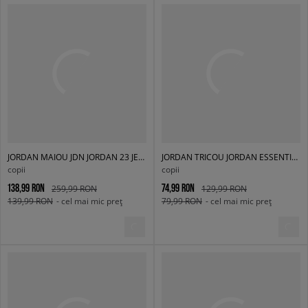
JORDAN MAIOU JDN JORDAN 23 JERSEY GIRL
JORDAN TRICOU JORDAN ESSENTIALS TEE GIRL
copii
copii
138,99 RON
74,99 RON
259,99 RON
129,99 RON
139,99 RON
- cel mai mic preț
79,99 RON
- cel mai mic preț