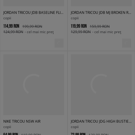
JORDAN TRICOU JDB BASELINE FLIGHT LS TEE BOY
JORDAN TRICOU JDB MJ BROKEN RECORDS TEE B
copii
copii
114,99 RON
119,99 RON
199,99 RON
159,99 RON
124,99 RON
- cel mai mic preț
129,99 RON
- cel mai mic preț
NIKE TRICOU NSW AIR
JORDAN TRICOU JDG HIGH BUSTIERĂND READ SS GIRL
copii
copii
64,99 RON
73,99 RON
119,99 RON
139,99 RON