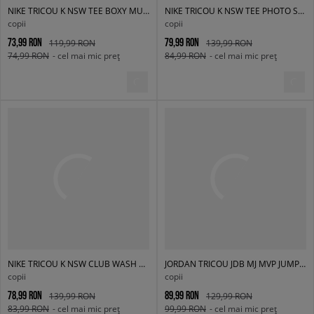
NIKE TRICOU K NSW TEE BOXY MULTI SPORT BOY
NIKE TRICOU K NSW TEE PHOTO SHIBA GIRL
copii
copii
73,99 RON
79,99 RON
119,99 RON
139,99 RON
74,99 RON
- cel mai mic preț
84,99 RON
- cel mai mic preț
NIKE TRICOU K NSW CLUB WASH TEE GIRL
JORDAN TRICOU JDB MJ MVP JUMPMAN SS TEE BOY
copii
copii
78,99 RON
89,99 RON
139,99 RON
129,99 RON
83,99 RON
- cel mai mic preț
99,99 RON
- cel mai mic preț