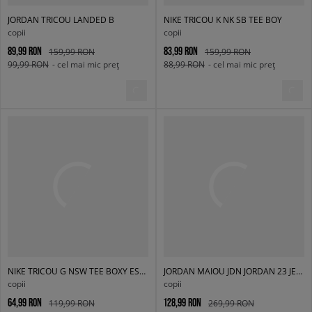
JORDAN TRICOU LANDED B
NIKE TRICOU K NK SB TEE BOY
copii
copii
89,99 RON
83,99 RON
159,99 RON
159,99 RON
99,99 RON
- cel mai mic preț
88,99 RON
- cel mai mic preț
NIKE TRICOU G NSW TEE BOXY ESSNTL LBR GIRL
JORDAN MAIOU JDN JORDAN 23 JERSEY GIRL
copii
copii
64,99 RON
128,99 RON
119,99 RON
269,99 RON