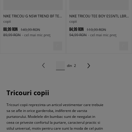
NIKE TRICOU G NSW TREND BF TEE GIRL
NIKE TRICOU TEE BOY ESSNTL LBR GIRL
copii
copii
88,99 RON
84,99 RON
149,99 RON
119,99 RON
89,99 RON
- cel mai mic preț
94,99 RON
- cel mai mic preț
din
2
Tricouri copii
Tricouri copii reprezinta un articol vestimentar care trebuie
sa se afle in orice garderoba, indiferent de varsta
purtatorului. Modelele din bumbac sunt de neegalat in
ceea ce priveste confortul la purtare, caracterul practic si
stilul universal, motiv pentru care sunt la moda de cel putin