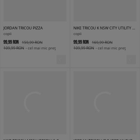
JORDAN TRICOU PIZZA
NIKE TRICOU K NSW CITY UTILITY SS TOP
copii
copii
99,99 RON
99,99 RON
159,99 RON
169,99 RON
109,99 RON
- cel mai mic preț
109,99 RON
- cel mai mic preț