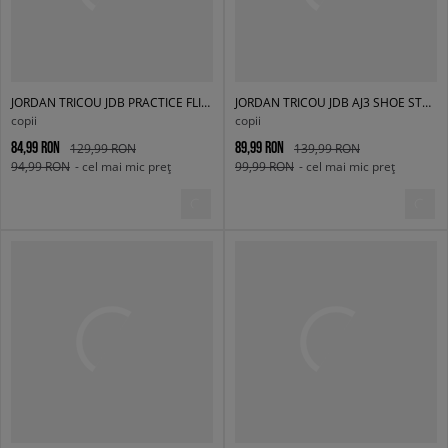
JORDAN TRICOU JDB PRACTICE FLIGHT B
JORDAN TRICOU JDB AJ3 SHOE STRINGS B
copii
copii
84,99 RON
89,99 RON
129,99 RON
139,99 RON
94,99 RON
- cel mai mic preț
99,99 RON
- cel mai mic preț