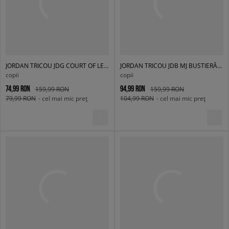
JORDAN TRICOU JDG COURT OF LEGENDS RIBBED TE GIRL
JORDAN TRICOU JDB MJ BUSTIERĂND PHOTO SS CREW BOY
copii
copii
74,99 RON
94,99 RON
159,99 RON
159,99 RON
79,99 RON
- cel mai mic preț
104,99 RON
- cel mai mic preț