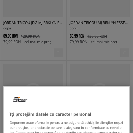
JORDAN TRICOU JDG MJ BRKLYN ESSENTIALS SS TE G
JORDAN TRICOU MJ BRKLYN ESSENTIALS SS TEE GIRL
copii
copii
69,99 RON
69,99 RON
129,99 RON
129,99 RON
79,99 RON
- cel mai mic preț
79,99 RON
- cel mai mic preț
Îți protejăm datele cu caracter personal
Depunem toate eforturile pentru a ne asigura că achizițiile clienților noștri
sunt reușite, iar produsele pe care le aleg sunt în conformitate cu nevoile
JORDAN TRICOU JUMPMAN AIR EMBROIDER BOY
JORDAN TRICOU JDB FLIGHT ESSENTIALS SCRIPT B
lor. Facem acest lucru respectând pe deplin securitatea tuturor datelor cu