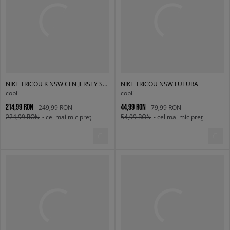
NIKE TRICOU K NSW CLN JERSEY SS TOP BOY
NIKE TRICOU NSW FUTURA
copii
copii
214,99 RON
44,99 RON
249,99 RON
79,99 RON
224,99 RON
- cel mai mic preț
54,99 RON
- cel mai mic preț