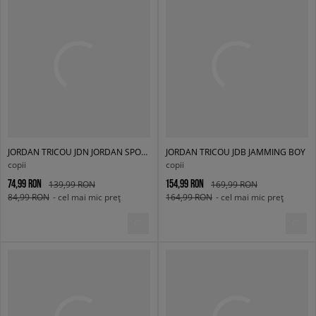
JORDAN TRICOU JDN JORDAN SPORT CORE SS TEE BOY
JORDAN TRICOU JDB JAMMING BOY
copii
copii
74,99 RON
154,99 RON
139,99 RON
169,99 RON
84,99 RON
- cel mai mic preț
164,99 RON
- cel mai mic preț