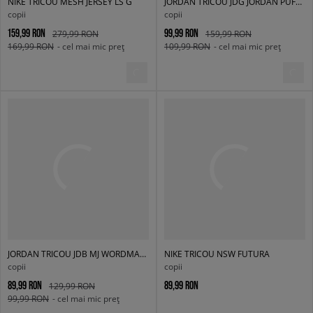
NIKE TRICOU MESH JERSEY LS G
JORDAN TRICOU JDG JORDAN PUFF FLORAL G
copii
copii
159,99 RON
99,99 RON
279,99 RON
159,99 RON
169,99 RON
- cel mai mic preț
109,99 RON
- cel mai mic preț
JORDAN TRICOU JDB MJ WORDMARK EMB CREW BOY
NIKE TRICOU NSW FUTURA
copii
copii
89,99 RON
89,99 RON
129,99 RON
99,99 RON
- cel mai mic preț