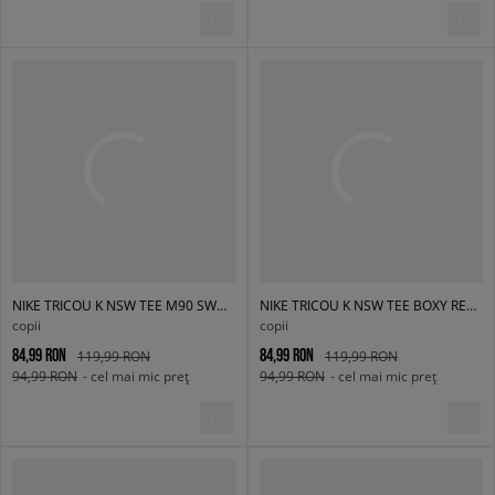
NIKE TRICOU K NSW TEE M90 SWOOSH SOUNDS BOY
NIKE TRICOU K NSW TEE BOXY REST BOY
copii
copii
84,99 RON
84,99 RON
119,99 RON
119,99 RON
94,99 RON
- cel mai mic preț
94,99 RON
- cel mai mic preț