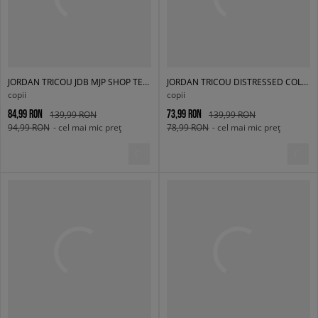
JORDAN TRICOU JDB MJP SHOP TEE SS-TEE BOY
JORDAN TRICOU DISTRESSED COLLIGIATE G
copii
copii
84,99 RON
73,99 RON
139,99 RON
139,99 RON
94,99 RON
- cel mai mic preț
78,99 RON
- cel mai mic preț