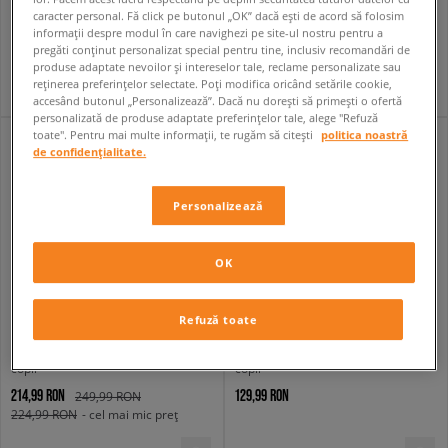
copii
copii
caracter personal. Fă click pe butonul „OK” dacă ești de acord să folosim
89,99 RON
89,99 RON
informații despre modul în care navighezi pe site-ul nostru pentru a
129,99 RON
129,99 RON
pregăti conținut personalizat special pentru tine, inclusiv recomandări de
99,99 RON
- cel mai mic preț
99,99 RON
- cel mai mic preț
produse adaptate nevoilor și intereselor tale, reclame personalizate sau
reținerea preferințelor selectate. Poți modifica oricând setările cookie,
accesând butonul „Personalizează”. Dacă nu dorești să primești o ofertă
personalizată de produse adaptate preferințelor tale, alege "Refuză
toate". Pentru mai multe informații, te rugăm să citești
politica noastră
de confidențialitate.
Personalizează
OK
Refuză toate
NIKE TRICOU K NSW CLN JERSEY SS TOP BOY
NIKE TRICOU K NSW TEE BOXY MLT SPT BOY
copii
copii
214,99 RON
129,99 RON
249,99 RON
224,99 RON
- cel mai mic preț