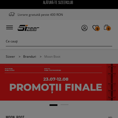
ALĂTURĂ-TE SIZEERCLUB
Livrare gratuită peste 400 RON
0
0
Sizeer
>
Branduri
>
Moon Boot
MOON BOOT
(6)