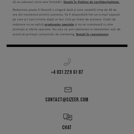
Detalii în Politica de confidențialitate.
să ne adresezi orice alte întrebări.
Reducerea poate fi folosită o singură dată și este valabilă timp de 48 de
ore din momentul primirii acesteia. Va fi disponibilă într-un e-mail separat
pe care ți-l vom trimite după ce faci click pe linkul de activare. Codul de
produselor speciale
reducere nu se aplică
și nu se cumulează cu alte
promoții și oferte speciale. Nu uita că, prin abonarea la newsletter, ești de
Detalii în regulament
acord să primești comunicări de marketing.
.
+4 031 229 61 87
CONTACT@SIZEER.COM
CHAT