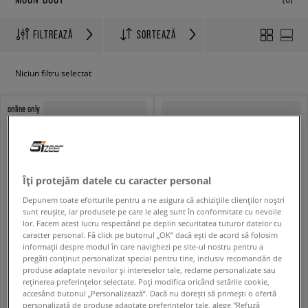
FILTREAZĂ
SORTEAZĂ
Niciun filtru selectat
online only
Îți protejăm datele cu caracter personal
Depunem toate eforturile pentru a ne asigura că achizițiile clienților noștri
sunt reușite, iar produsele pe care le aleg sunt în conformitate cu nevoile
lor. Facem acest lucru respectând pe deplin securitatea tuturor datelor cu
caracter personal. Fă click pe butonul „OK” dacă ești de acord să folosim
informații despre modul în care navighezi pe site-ul nostru pentru a
MOON BOOT ICON NYLON
MOON BOOT NYLON
pregăti conținut personalizat special pentru tine, inclusiv recomandări de
femei
femei
produse adaptate nevoilor și intereselor tale, reclame personalizate sau
reținerea preferințelor selectate. Poți modifica oricând setările cookie,
754,99 RON
754,99 RON
949,99 RON
949,99 RON
accesând butonul „Personalizează”. Dacă nu dorești să primești o ofertă
759,99 RON
- cel mai mic preț
759,99 RON
- cel mai mic preț
personalizată de produse adaptate preferințelor tale, alege "Refuză