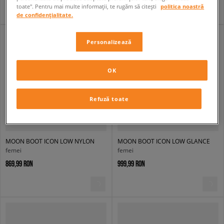
toate". Pentru mai multe informații, te rugăm să citești
politica noastră
de confidențialitate.
Personalizează
OK
Refuză toate
MOON BOOT ICON LOW NYLON
MOON BOOT ICON LOW GLANCE
femei
femei
869,99 RON
999,99 RON