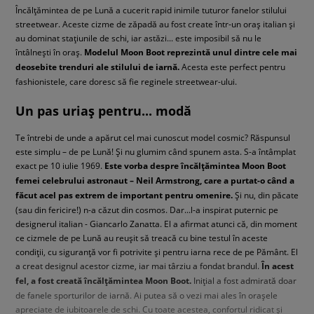
Încălțămintea de pe Lună a cucerit rapid inimile tuturor fanelor stilului
streetwear. Aceste cizme de zăpadă au fost create într-un oraș italian și
au dominat stațiunile de schi, iar astăzi... este imposibil să nu le
întâlnești în oraș.
Modelul Moon Boot reprezintă unul dintre cele mai
deosebite trenduri ale stilului de iarnă.
Acesta este perfect pentru
fashionistele, care doresc să fie reginele streetwear-ului.
Un pas uriaș pentru... modă
Te întrebi de unde a apărut cel mai cunoscut model cosmic? Răspunsul
este simplu – de pe Lună! Și nu glumim când spunem asta. S-a întâmplat
exact pe 10 iulie 1969.
Este vorba despre încălțămintea Moon Boot
femei celebrului astronaut – Neil Armstrong, care a purtat-o când a
făcut acel pas extrem de important pentru omenire.
Și nu, din păcate
(sau din fericire!) n-a căzut din cosmos. Dar...l-a inspirat puternic pe
designerul italian - Giancarlo Zanatta. El a afirmat atunci că, din moment
ce cizmele de pe Lună au reușit să treacă cu bine testul în aceste
condiții, cu siguranță vor fi potrivite și pentru iarna rece de pe Pământ. El
a creat designul acestor cizme, iar mai târziu a fondat brandul.
În acest
fel, a fost creată încălțămintea Moon Boot.
Inițial a fost admirată doar
de fanele sporturilor de iarnă. Ai putea să o vezi mai ales în orașele
apreciate de iubitoarele de schi. Cu toate acestea, confortul ridicat și