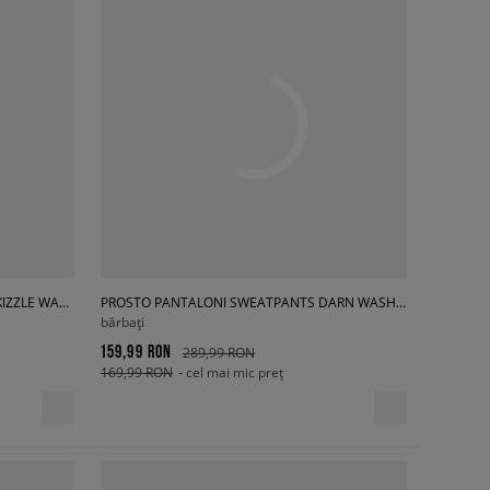
PROSTO BLUZĂ HANORAC HOODIE SKIZZLE WASHED LAVENDER
PROSTO PANTALONI SWEATPANTS DARN WASHED GREEN
bărbați
159,99 RON
289,99 RON
169,99 RON
- cel mai mic preț