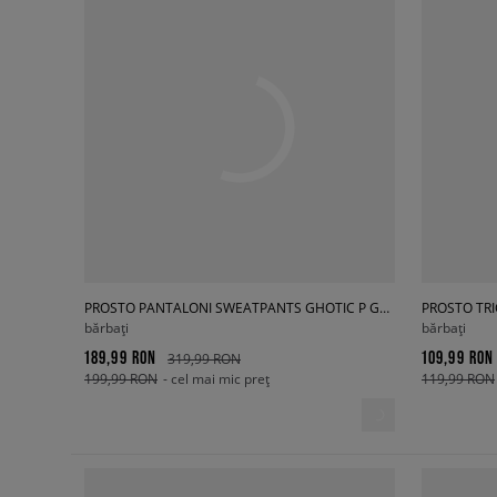
PROSTO PANTALONI SWEATPANTS GHOTIC P GRAY
PROSTO TR
bărbați
bărbați
189,99 RON
109,99 RON
319,99 RON
199,99 RON
- cel mai mic preț
119,99 RON