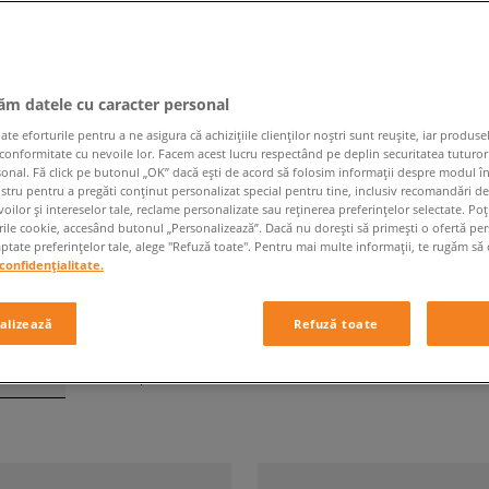
jăm datele cu caracter personal
BLUZE DAME
 eforturile pentru a ne asigura că achizițiile clienților noștri sunt reușite, iar produsel
 conformitate cu nevoile lor. Facem acest lucru respectând pe deplin securitatea tuturor
sonal. Fă click pe butonul „OK” dacă ești de acord să folosim informații despre modul î
Formă
Brand
ostru pentru a pregăti conținut personalizat special pentru tine, inclusiv recomandări d
oilor și intereselor tale, reclame personalizate sau reținerea preferințelor selectate. Po
rile cookie, accesând butonul „Personalizează”. Dacă nu dorești să primești o ofertă pe
tate preferințelor tale, alege "Refuză toate". Pentru mai multe informații, te rugăm să 
confidențialitate.
alizează
Refuză toate
e pagină
din
116
produse