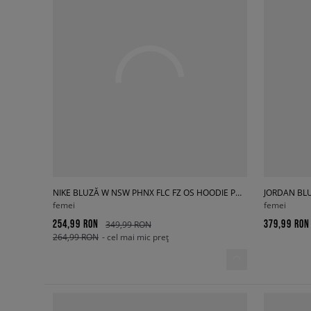
NIKE BLUZĂ W NSW PHNX FLC FZ OS HOODIE PHOENIX
JORDAN BLU
femei
femei
254,99 RON
379,99 RON
349,99 RON
264,99 RON
- cel mai mic preț