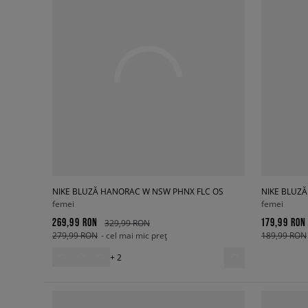
NIKE BLUZĂ HANORAC W NSW PHNX FLC OS
NIKE BLUZ
femei
femei
269,99 RON
179,99 RON
329,99 RON
279,99 RON
- cel mai mic preț
189,99 RON
+ 2