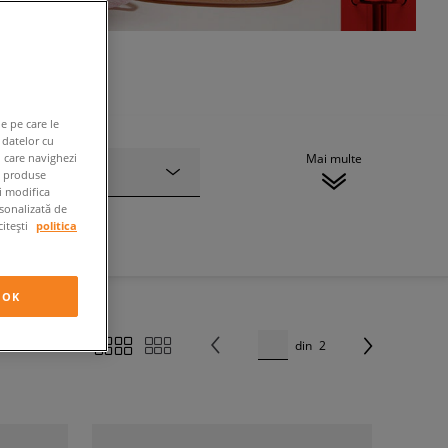
e pe care le
 datelor cu
n care navighezi
Mai multe
Material
e produse
ți modifica
rsonalizată de
citești
politica
OK
din
2