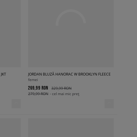
 JKT
JORDAN BLUZĂ HANORAC W BROOKLYN FLEECE
femei
269,99 RON
329,99 RON
279,99 RON
- cel mai mic preț