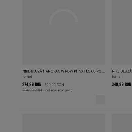
NIKE BLUZĂ HANORAC W NSW PHNX FLC OS PO HOODIE
NIKE BLUZ
femei
femei
274,99 RON
349,99 RON
329,99 RON
284,99 RON
- cel mai mic preț