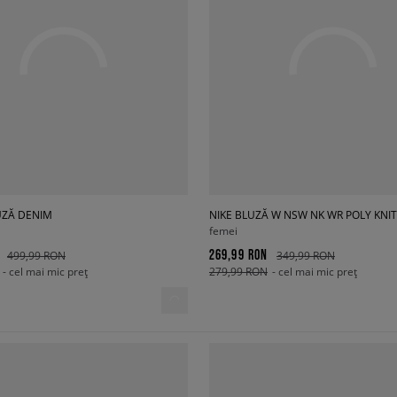
UZĂ DENIM
NIKE BLUZĂ W NSW NK WR POLY KNIT
femei
269,99 RON
499,99 RON
349,99 RON
- cel mai mic preț
279,99 RON
- cel mai mic preț