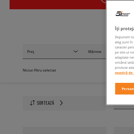
Îți prote
Depunem toate
aleg sunt în
caracter per
Preț
Mărime
pe site-ul n
adaptate nev
oricând setă
produse adap
Niciun filtru selectat
noastră de 
Person
Produse p
SORTEAZĂ
60