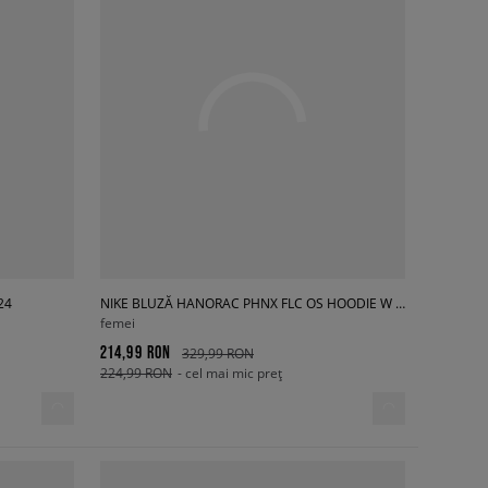
24
NIKE BLUZĂ HANORAC PHNX FLC OS HOODIE W NSW
femei
214,99 RON
329,99 RON
224,99 RON
- cel mai mic preț