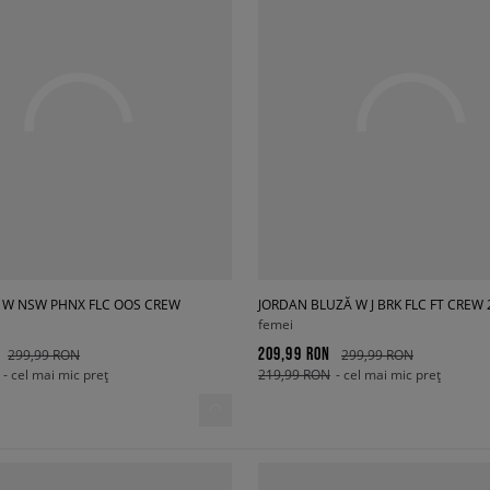
Ă W NSW PHNX FLC OOS CREW
JORDAN BLUZĂ W J BRK FLC FT CREW 
femei
209,99 RON
299,99 RON
299,99 RON
- cel mai mic preț
219,99 RON
- cel mai mic preț