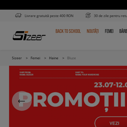
Livrare gratuită peste 400 RON
30 de zile pentru ret
BACK TO SCHOOL
NOUTĂȚI
FEMEI
BĂRB
BACK
NOUTĂȚI
FEMEI
BĂR
TO
SCHOOL
Sizeer
>
Femei
>
Haine
>
Bluze