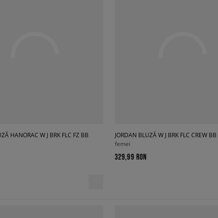
ZĂ HANORAC W J BRK FLC FZ BB
JORDAN BLUZĂ W J BRK FLC CREW BB
femei
329,99 RON