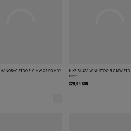
Ă HANORAC STDO FLC MW OS PO HDY
NIKE BLUZĂ W NK STDO FLC MW STD
femei
329,99 RON