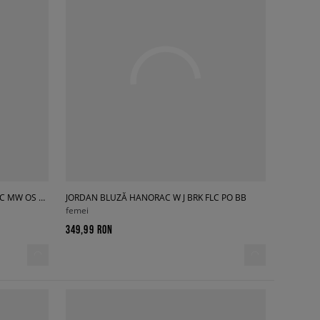
NIKE BLUZĂ HANORAC W NK STDO FLC MW OS PO HDY
JORDAN BLUZĂ HANORAC W J BRK FLC PO BB
femei
349,99 RON