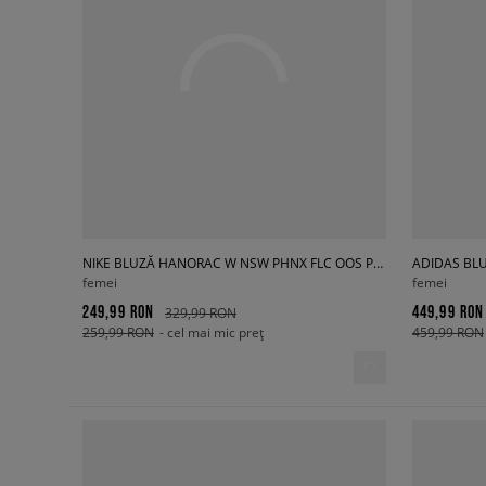
NIKE BLUZĂ HANORAC W NSW PHNX FLC OOS PO HOODIE
ADIDAS BL
femei
femei
249,99 RON
449,99 RON
329,99 RON
259,99 RON
- cel mai mic preț
459,99 RON