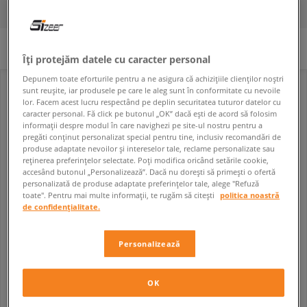
FILTREAZĂ
SORTEAZĂ
Niciun filtru selectat
Îți protejăm datele cu caracter personal
Depunem toate eforturile pentru a ne asigura că achizițiile clienților noștri
sunt reușite, iar produsele pe care le aleg sunt în conformitate cu nevoile
lor. Facem acest lucru respectând pe deplin securitatea tuturor datelor cu
caracter personal. Fă click pe butonul „OK” dacă ești de acord să folosim
informații despre modul în care navighezi pe site-ul nostru pentru a
pregăti conținut personalizat special pentru tine, inclusiv recomandări de
produse adaptate nevoilor și intereselor tale, reclame personalizate sau
reținerea preferințelor selectate. Poți modifica oricând setările cookie,
accesând butonul „Personalizează”. Dacă nu dorești să primești o ofertă
personalizată de produse adaptate preferințelor tale, alege "Refuză
toate". Pentru mai multe informații, te rugăm să citești
politica noastră
de confidențialitate.
CONFRONT PĂLĂRIE CONFRONT\PĂLĂRIE OCONEE
REEBOK PĂLĂRIE CL FO BUCKET HAT
unisex
bărbați
Personalizează
19,99 RON
39,99 RON
89,99 RON
139,99 RON
21,99 RON
- cel mai mic preț
44,99 RON
- cel mai mic preț
OK