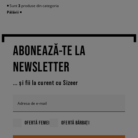
◾️ Sunt
3
produse din categoria
Pălării
◾️
ABONEAZĂ-TE LA
NEWSLETTER
... și fii la curent cu Sizeer
Adresa de e-mail
OFERTĂ FEMEI
OFERTĂ BĂRBAȚI