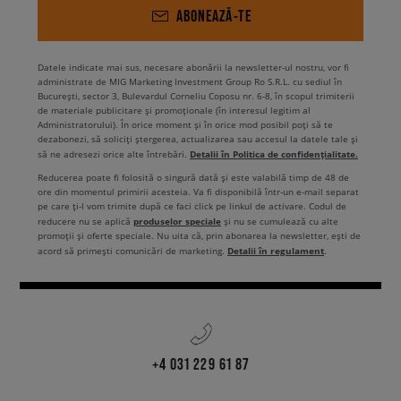
ABONEAZĂ-TE
Datele indicate mai sus, necesare abonării la newsletter-ul nostru, vor fi
administrate de MIG Marketing Investment Group Ro S.R.L. cu sediul în
București, sector 3, Bulevardul Corneliu Coposu nr. 6-8, în scopul trimiterii
de materiale publicitare și promoționale (în interesul legitim al
Administratorului). În orice moment și în orice mod posibil poți să te
dezabonezi, să soliciți ștergerea, actualizarea sau accesul la datele tale și
Detalii în Politica de confidențialitate.
să ne adresezi orice alte întrebări.
Reducerea poate fi folosită o singură dată și este valabilă timp de 48 de
ore din momentul primirii acesteia. Va fi disponibilă într-un e-mail separat
pe care ți-l vom trimite după ce faci click pe linkul de activare. Codul de
produselor speciale
reducere nu se aplică
și nu se cumulează cu alte
promoții și oferte speciale. Nu uita că, prin abonarea la newsletter, ești de
Detalii în regulament
acord să primești comunicări de marketing.
.
+4 031 229 61 87