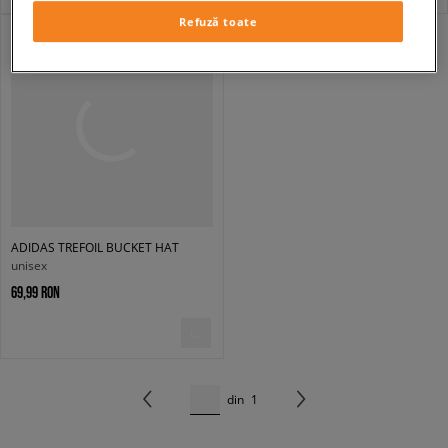
Refuză toate
ADIDAS TREFOIL BUCKET HAT
unisex
69,99 RON
din
1