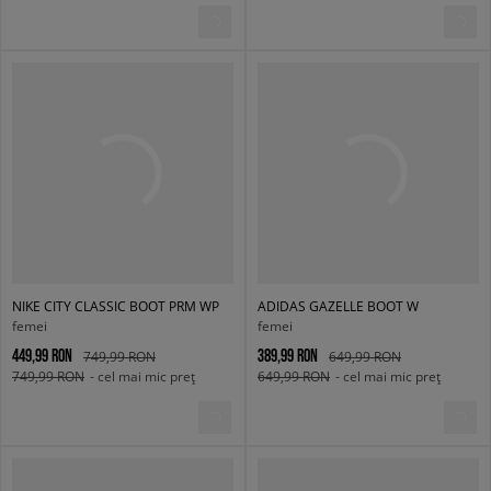
NIKE CITY CLASSIC BOOT PRM WP
ADIDAS GAZELLE BOOT W
femei
femei
449,99 RON
389,99 RON
749,99 RON
649,99 RON
749,99 RON
- cel mai mic preț
649,99 RON
- cel mai mic preț