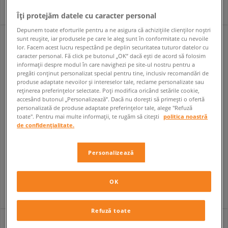
Îți protejăm datele cu caracter personal
Depunem toate eforturile pentru a ne asigura că achizițiile clienților noștri
sunt reușite, iar produsele pe care le aleg sunt în conformitate cu nevoile
lor. Facem acest lucru respectând pe deplin securitatea tuturor datelor cu
caracter personal. Fă click pe butonul „OK” dacă ești de acord să folosim
informații despre modul în care navighezi pe site-ul nostru pentru a
pregăti conținut personalizat special pentru tine, inclusiv recomandări de
produse adaptate nevoilor și intereselor tale, reclame personalizate sau
reținerea preferințelor selectate. Poți modifica oricând setările cookie,
accesând butonul „Personalizează”. Dacă nu dorești să primești o ofertă
personalizată de produse adaptate preferințelor tale, alege "Refuză
toate". Pentru mai multe informații, te rugăm să citești
politica noastră
de confidențialitate.
ADIDAS CAMPUS 00S WTR MD W
ADIDAS X MOONBOOT ACE
Personalizează
femei
femei
669,99 RON
749,99 RON
749,99 RON
999,99 RON
749,99 RON
- cel mai mic preț
999,99 RON
- cel mai mic preț
OK
Refuză toate