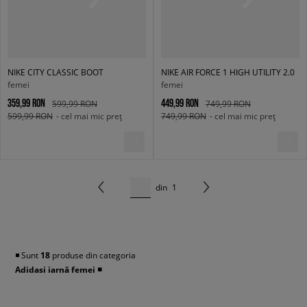
NIKE CITY CLASSIC BOOT
NIKE AIR FORCE 1 HIGH UTILITY 2.0
femei
femei
359,99 RON
449,99 RON
599,99 RON
749,99 RON
599,99 RON
- cel mai mic preț
749,99 RON
- cel mai mic preț
din
1
◾️ Sunt
18
produse din categoria
Adidasi iarnă femei
◾️