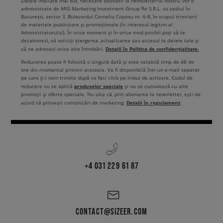
Datele indicate mai sus, necesare abonării la newsletter-ul nostru, vor fi
administrate de MIG Marketing Investment Group Ro S.R.L. cu sediul în
București, sector 3, Bulevardul Corneliu Coposu nr. 6-8, în scopul trimiterii
de materiale publicitare și promoționale (în interesul legitim al
Administratorului). În orice moment și în orice mod posibil poți să te
dezabonezi, să soliciți ștergerea, actualizarea sau accesul la datele tale și
Detalii în Politica de confidențialitate.
să ne adresezi orice alte întrebări.
Reducerea poate fi folosită o singură dată și este valabilă timp de 48 de
ore din momentul primirii acesteia. Va fi disponibilă într-un e-mail separat
pe care ți-l vom trimite după ce faci click pe linkul de activare. Codul de
produselor speciale
reducere nu se aplică
și nu se cumulează cu alte
promoții și oferte speciale. Nu uita că, prin abonarea la newsletter, ești de
Detalii în regulament
acord să primești comunicări de marketing.
.
+4 031 229 61 87
CONTACT@SIZEER.COM