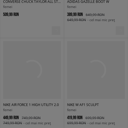
CONVERSE CHUCK TAYLOR ALL STAR ELEMENTS BOOT
ADIDAS GAZELLE BOOT W
femei
femei
509,99 RON
389,99 RON
649,99 RON
649,99 RON
- cel mai mic preț
NIKE AIR FORCE 1 HIGH UTILITY 2.0
NIKE W AF1 SCULPT
femei
femei
449,99 RON
419,99 RON
749,99 RON
699,99 RON
749,99 RON
- cel mai mic preț
699,99 RON
- cel mai mic preț