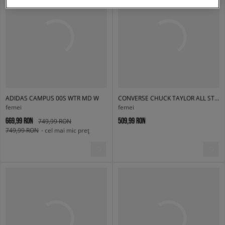
ADIDAS CAMPUS 00S WTR MD W
CONVERSE CHUCK TAYLOR ALL STAR ELEMENTS BOOT
femei
femei
669,99 RON
509,99 RON
749,99 RON
749,99 RON
- cel mai mic preț