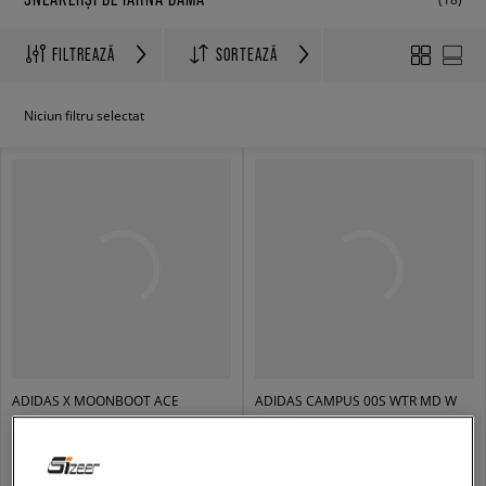
FILTREAZĂ
SORTEAZĂ
Niciun filtru selectat
ADIDAS X MOONBOOT ACE
ADIDAS CAMPUS 00S WTR MD W
femei
femei
749,99 RON
669,99 RON
999,99 RON
749,99 RON
999,99 RON
- cel mai mic preț
749,99 RON
- cel mai mic preț