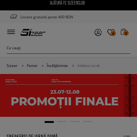
ALĂTURĂ-TE SIZEERCLUB
Livrare gratuită peste 400 RON
0
0
Sizeer
>
Femei
>
Încălțăminte
>
Adidasi iarnă
SNEAKERȘI DE IARNĂ DAMĂ
(18)