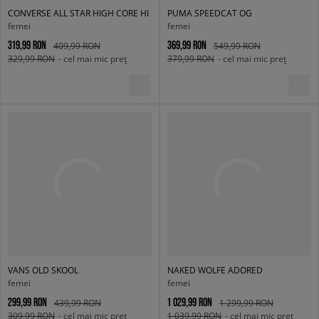
CONVERSE ALL STAR HIGH CORE HI
PUMA SPEEDCAT OG
femei
femei
319,99 RON
369,99 RON
409,99 RON
549,99 RON
329,99 RON
- cel mai mic preț
379,99 RON
- cel mai mic preț
VANS OLD SKOOL
NAKED WOLFE ADORED
femei
femei
299,99 RON
1 029,99 RON
439,99 RON
1 299,99 RON
309,99 RON
- cel mai mic preț
1 039,99 RON
- cel mai mic preț