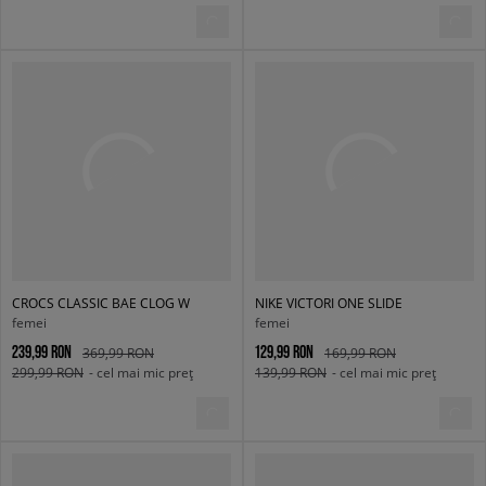
CROCS CLASSIC BAE CLOG W
NIKE VICTORI ONE SLIDE
femei
femei
239,99 RON
129,99 RON
369,99 RON
169,99 RON
299,99 RON
- cel mai mic preț
139,99 RON
- cel mai mic preț