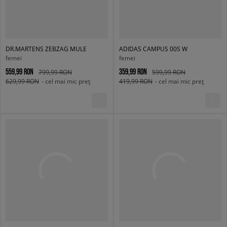
DR.MARTENS ZEBZAG MULE
ADIDAS CAMPUS 00S W
femei
femei
559,99 RON
359,99 RON
799,99 RON
599,99 RON
629,99 RON
- cel mai mic preț
419,99 RON
- cel mai mic preț