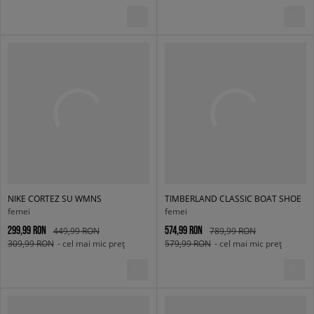
NIKE CORTEZ SU WMNS
TIMBERLAND CLASSIC BOAT SHOE
femei
femei
299,99 RON
574,99 RON
449,99 RON
789,99 RON
309,99 RON
- cel mai mic preț
579,99 RON
- cel mai mic preț