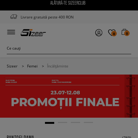
ALĂTURĂ-TE SIZEERCLUB
Livrare gratuită peste 400 RON
0
0
Sizeer
>
Femei
>
Încălțăminte
PANTOFI DAMA
(769)