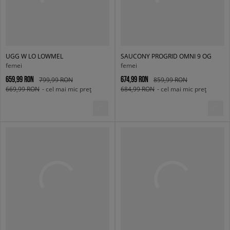
UGG W LO LOWMEL
SAUCONY PROGRID OMNI 9 OG
femei
femei
659,99 RON
674,99 RON
799,99 RON
859,99 RON
669,99 RON
- cel mai mic preț
684,99 RON
- cel mai mic preț