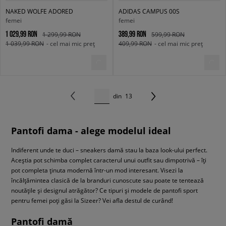
NAKED WOLFE ADORED
ADIDAS CAMPUS 00S
femei
femei
1 029,99 RON
389,99 RON
1 299,99 RON
599,99 RON
1 039,99 RON
- cel mai mic preț
409,99 RON
- cel mai mic preț
din
13
Pantofi dama - alege modelul ideal
Indiferent unde te duci – sneakers damă stau la baza look-ului perfect.
Aceștia pot schimba complet caracterul unui outfit sau dimpotrivă – îți
pot completa ținuta modernă într-un mod interesant. Visezi la
încălțămintea clasică de la branduri cunoscute sau poate te tentează
noutățile și designul atrăgător? Ce tipuri și modele de pantofi sport
pentru femei poți găsi la Sizeer? Vei afla destul de curând!
Pantofi damă