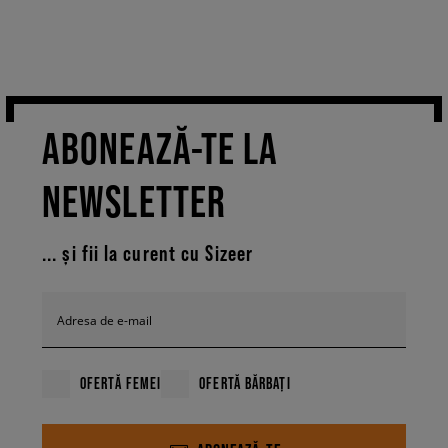
din bumbac, decorate cu logo-ul unui brand cunoscut și șlapii confortabili
Birkenstock Madrid damă, Arizona damă sau modelele de la Fila sau
Champion, care revin la modă. De asemenea, poți purta încălțămintea
cu pantaloni scurți damă, maiouri tank și borsete. Șlapii pentru femei, pe
care îi găsești la Sizeer sunt o alternativă excelentă la pantofii sport
moderni. Mai mult decât atât – aceste modele se potrivesc excelent cu
ABONEAZĂ-TE LA
outfit-urile de plajă. Plănuiești o excursie cu prietenii la lac, mare sau
piscină? Nu uita de șlapii confortabili, care reprezintă garanția look-ului
ideal. Modelul de culoare albastră Fila Morro damă, șlapii în nuanță de
NEWSLETTER
galben Birkenstock Barbados Eva sau poate încălțămintea de culoare
roz Champion Samoa? Care dintre ele îți pot completa perfect
garderoba de vară?
Cea mai bună ofertă de pantofi femei te
... și fii la curent cu Sizeer
așteaptă în showroom-urile Sizeer și în magazinul nostru online.
Vino aici și găsește modelul perfect pentru tine.
Adresa de e-mail
OFERTĂ FEMEI
OFERTĂ BĂRBAȚI