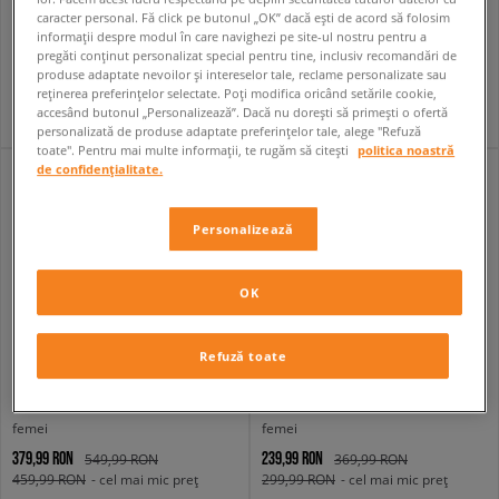
caracter personal. Fă click pe butonul „OK” dacă ești de acord să folosim
NIKE AIR FORCE 1 LOW
AIR JORDAN 4 RETRO
informații despre modul în care navighezi pe site-ul nostru pentru a
femei
femei
pregăti conținut personalizat special pentru tine, inclusiv recomandări de
629,99 RON
1 099,99 RON
produse adaptate nevoilor și intereselor tale, reclame personalizate sau
reținerea preferințelor selectate. Poți modifica oricând setările cookie,
accesând butonul „Personalizează”. Dacă nu dorești să primești o ofertă
personalizată de produse adaptate preferințelor tale, alege "Refuză
toate". Pentru mai multe informații, te rugăm să citești
politica noastră
de confidențialitate.
Personalizează
OK
Refuză toate
ADIDAS TAEKWONDO MEI BALLET W
CROCS BAE CLOG
femei
femei
379,99 RON
239,99 RON
549,99 RON
369,99 RON
459,99 RON
- cel mai mic preț
299,99 RON
- cel mai mic preț