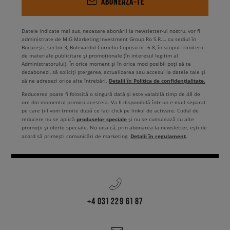
ABONEAZĂ-TE
Datele indicate mai sus, necesare abonării la newsletter-ul nostru, vor fi
administrate de MIG Marketing Investment Group Ro S.R.L. cu sediul în
București, sector 3, Bulevardul Corneliu Coposu nr. 6-8, în scopul trimiterii
de materiale publicitare și promoționale (în interesul legitim al
Administratorului). În orice moment și în orice mod posibil poți să te
dezabonezi, să soliciți ștergerea, actualizarea sau accesul la datele tale și
Detalii în Politica de confidențialitate.
să ne adresezi orice alte întrebări.
Reducerea poate fi folosită o singură dată și este valabilă timp de 48 de
ore din momentul primirii acesteia. Va fi disponibilă într-un e-mail separat
pe care ți-l vom trimite după ce faci click pe linkul de activare. Codul de
produselor speciale
reducere nu se aplică
și nu se cumulează cu alte
promoții și oferte speciale. Nu uita că, prin abonarea la newsletter, ești de
Detalii în regulament
acord să primești comunicări de marketing.
.
+4 031 229 61 87