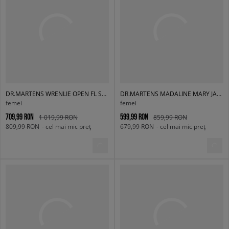
DR.MARTENS WRENLIE OPEN FL SANDAL
DR.MARTENS MADALINE MARY JANE
femei
femei
709,99 RON
599,99 RON
1 019,99 RON
859,99 RON
809,99 RON
- cel mai mic preț
679,99 RON
- cel mai mic preț