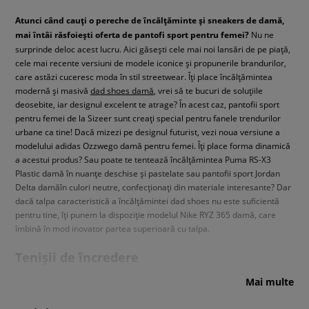
Atunci când cauți o pereche de încălțăminte și sneakers de damă,
mai întâi răsfoiești oferta de pantofi sport pentru femei?
Nu ne
surprinde deloc acest lucru. Aici găsești cele mai noi lansări de pe piață,
cele mai recente versiuni de modele iconice și propunerile brandurilor,
care astăzi cuceresc moda în stil streetwear. Îți place încălțămintea
modernă și masivă
dad shoes damă
, vrei să te bucuri de soluțiile
deosebite, iar designul excelent te atrage? În acest caz, pantofii sport
pentru femei de la Sizeer sunt creați special pentru fanele trendurilor
urbane ca tine! Dacă mizezi pe designul futurist, vezi noua versiune a
modelului adidas Ozzwego damă pentru femei. Îți place forma dinamică
a acestui produs? Sau poate te tentează încălțămintea Puma RS-X3
Plastic damă în nuanțe deschise și pastelate sau pantofii sport Jordan
Delta damăîn culori neutre, confecționați din materiale interesante? Dar
dacă talpa caracteristică a încălțămintei dad shoes nu este suficientă
pentru tine, îți punem la dispoziție modelul Nike RYZ 365 damă, care
îmbină în mod inovator partea superioară cu talpa.
Tenișii de încredere
Mai multe
Vrei să înlocuiești pantofii sport preferați cu modele puțin mai ușoare?
Ești în căutarea unor teniși confortabili pentru femei? Ai ajuns la locul