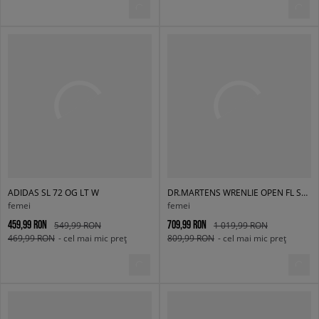
ADIDAS SL 72 OG LT W
DR.MARTENS WRENLIE OPEN FL SANDAL
femei
femei
459,99 RON
709,99 RON
549,99 RON
1 019,99 RON
469,99 RON
- cel mai mic preț
809,99 RON
- cel mai mic preț