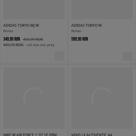
ADIDAS TOKYO MJ W
ADIDAS TOKYO W
femei
femei
349,99 RON
599,99 RON
499,99 RON
409,99 RON
- cel mai mic preț
NIKE W AIR FORCE 1 '07 SE PRM
VANS LX AUTHENTIC 44