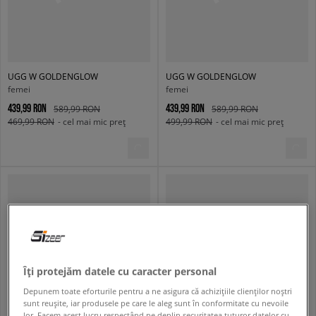
UGG W GOLDENGLOW
UGG W GOLDENGLOW
femei
femei
439,99 RON
439,99 RON
589,99 RON
589,99 RON
469,99 RON
- cel mai mic preț
499,99 RON
- cel mai mic preț
Îți protejăm datele cu caracter personal
Depunem toate eforturile pentru a ne asigura că achizițiile clienților noștri
sunt reușite, iar produsele pe care le aleg sunt în conformitate cu nevoile
lor. Facem acest lucru respectând pe deplin securitatea tuturor datelor cu