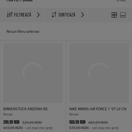
FILTREAZĂ
SORTEAZĂ
Niciun filtru selectat
BIRKENSTOCK ARIZONA BS
NIKE WMNS AIR FORCE 1 '07 LX CN
femei
femei
399,99 RON
569,99 RON
529,99 RON
669,99 RON
419,99 RON
- cel mai mic preț
579,99 RON
- cel mai mic preț