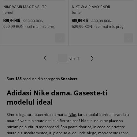
NIKE W AIR MAX DN8 LTR
NIKE W AIR MAX SNDR
femei
femei
689,99 RON
619,99 RON
999,99 RON
899,99 RON
699,99 RON
- cel mai mic preț
629,99 RON
- cel mai mic preț
din
4
Sunt
185
produse din categoria
Sneakers
Adidasi Nike dama. Gaseste-ti
modelul ideal
Simti o legatura puternica cu marca
Nike
, iar simbolul iconic al brandului
poate fi vazut in tinutele tale la fiecare pas? Nice, si noua ne place sa
mizam pe outfituri monobrand. Sau poate doar ca, in ceea ce priveste
tinutele si incaltamintea, iti place sa ai de unde alege, motiv pentru care