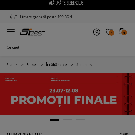
ALĂTURĂ-TE SIZEERCLUB
Livrare gratuită peste 400 RON
0
0
Sizeer
>
Femei
>
Încălțăminte
>
Sneakers
ADIDASI NIKE DAMA
(185)