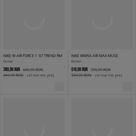
NIKE W AIR FORCE 1 '07 TREND RM
NIKE WMNS AIR MAX MUSE
femei
femei
389,99 RON
519,99 RON
649,99 RON
799,99 RON
449,99 RON
- cel mai mic preț
554,99 RON
- cel mai mic preț