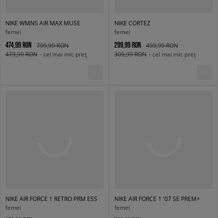
NIKE WMNS AIR MAX MUSE
NIKE CORTEZ
femei
femei
474,99 RON
299,99 RON
799,99 RON
499,99 RON
479,99 RON
- cel mai mic preț
309,99 RON
- cel mai mic preț
NIKE AIR FORCE 1 RETRO PRM ESS
NIKE AIR FORCE 1 '07 SE PREM+
femei
femei