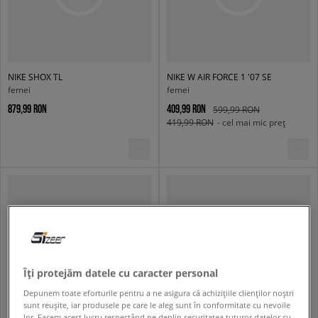
NIKE SHOX TL
NIKE W AIR FORCE 1 '07 SE
femei
femei
879,99 RON
409,99 RON
599,99 RON
419,99 RON
- cel mai mic preț
Îți protejăm datele cu caracter personal
Depunem toate eforturile pentru a ne asigura că achizițiile clienților noștri
sunt reușite, iar produsele pe care le aleg sunt în conformitate cu nevoile
lor. Facem acest lucru respectând pe deplin securitatea tuturor datelor cu