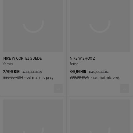
NIKE W CORTEZ SUEDE
NIKE W SHOX Z
femei
femei
279,99 RON
369,99 RON
499,99 RON
649,99 RON
339,99 RON
- cel mai mic preț
399,99 RON
- cel mai mic preț