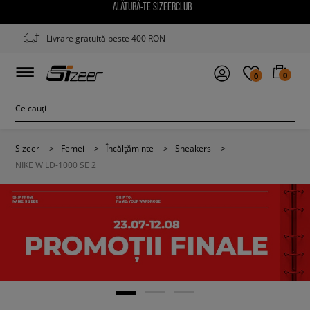
ALĂTURĂ-TE SIZEERCLUB
Livrare gratuită peste 400 RON
0
0
Sizeer
>
Femei
>
Încălțăminte
>
Sneakers
>
NIKE W LD-1000 SE 2