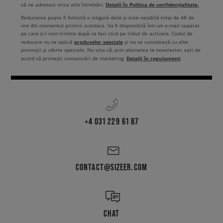
Detalii în Politica de confidențialitate.
să ne adresezi orice alte întrebări.
Reducerea poate fi folosită o singură dată și este valabilă timp de 48 de
ore din momentul primirii acesteia. Va fi disponibilă într-un e-mail separat
pe care ți-l vom trimite după ce faci click pe linkul de activare. Codul de
produselor speciale
reducere nu se aplică
și nu se cumulează cu alte
promoții și oferte speciale. Nu uita că, prin abonarea la newsletter, ești de
Detalii în regulament
acord să primești comunicări de marketing.
.
+4 031 229 61 87
CONTACT@SIZEER.COM
CHAT