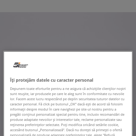
Îți protejăm datele cu caracter personal
Depunem toate eforturile pentru a ne asigura că achizițiile clienților noștri
sunt reușite, iar produsele pe care le aleg sunt în conformitate cu nevoile
lor. Facem acest lucru respectând pe deplin securitatea tuturor datelor cu
caracter personal. Fă click pe butonul „OK” dacă ești de acord să folosim
informații despre modul în care navighezi pe site-ul nostru pentru a
pregăti conținut personalizat special pentru tine, inclusiv recomandări de
produse adaptate nevoilor și intereselor tale, reclame personalizate sau
reținerea preferințelor selectate. Poți modifica oricând setările cookie,
accesând butonul „Personalizează”. Dacă nu dorești să primești o ofertă
personalizată de produse adaptate preferințelor tale, alege "Refuză