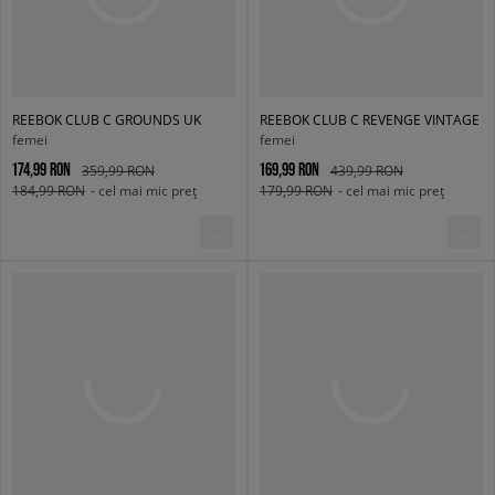
REEBOK CLUB C GROUNDS UK
REEBOK CLUB C REVENGE VINTAGE
femei
femei
174,99 RON
169,99 RON
359,99 RON
439,99 RON
184,99 RON
- cel mai mic preț
179,99 RON
- cel mai mic preț