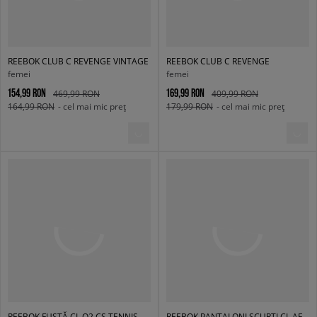
REEBOK CLUB C REVENGE VINTAGE
REEBOK CLUB C REVENGE
femei
femei
154,99 RON
169,99 RON
469,99 RON
409,99 RON
164,99 RON
- cel mai mic preț
179,99 RON
- cel mai mic preț
REEBOK FUSTĂ CL Q2 CS TENNIS SKIRT IN
REEBOK PANTALONI SCURȚI CL AE SM LOGO SHORT