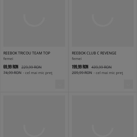
REEBOK TRICOU TEAM TOP
REEBOK CLUB C REVENGE
femei
femei
69,99 RON
199,99 RON
229,99 RON
439,99 RON
74,99 RON
- cel mai mic preț
209,99 RON
- cel mai mic preț