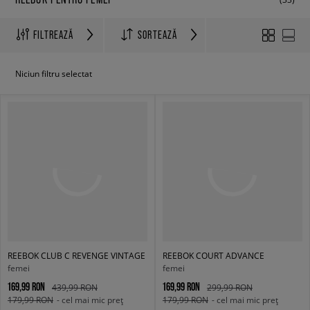
FILTREAZĂ
SORTEAZĂ
Niciun filtru selectat
REEBOK CLUB C REVENGE VINTAGE
REEBOK COURT ADVANCE
femei
femei
169,99 RON
169,99 RON
439,99 RON
299,99 RON
179,99 RON
- cel mai mic preț
179,99 RON
- cel mai mic preț