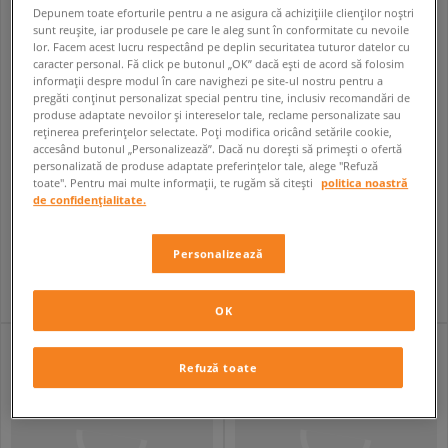
Depunem toate eforturile pentru a ne asigura că achizițiile clienților noștri
sunt reușite, iar produsele pe care le aleg sunt în conformitate cu nevoile
lor. Facem acest lucru respectând pe deplin securitatea tuturor datelor cu
caracter personal. Fă click pe butonul „OK” dacă ești de acord să folosim
informații despre modul în care navighezi pe site-ul nostru pentru a
pregăti conținut personalizat special pentru tine, inclusiv recomandări de
produse adaptate nevoilor și intereselor tale, reclame personalizate sau
reținerea preferințelor selectate. Poți modifica oricând setările cookie,
accesând butonul „Personalizează”. Dacă nu dorești să primești o ofertă
personalizată de produse adaptate preferințelor tale, alege "Refuză
toate". Pentru mai multe informații, te rugăm să citești
politica noastră
REEBOK CLASSIC NYLON
REEBOK CLUB C REVENGE VINTAGE
de confidențialitate.
femei
femei
159,99 RON
154,99 RON
399,99 RON
449,99 RON
Personalizează
169,99 RON
- cel mai mic preț
164,99 RON
- cel mai mic preț
OK
Refuză toate