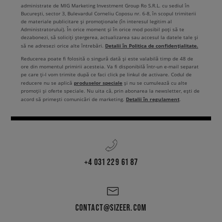
administrate de MIG Marketing Investment Group Ro S.R.L. cu sediul în
București, sector 3, Bulevardul Corneliu Coposu nr. 6-8, în scopul trimiterii
de materiale publicitare și promoționale (în interesul legitim al
Administratorului). În orice moment și în orice mod posibil poți să te
dezabonezi, să soliciți ștergerea, actualizarea sau accesul la datele tale și
Detalii în Politica de confidențialitate.
să ne adresezi orice alte întrebări.
Reducerea poate fi folosită o singură dată și este valabilă timp de 48 de
ore din momentul primirii acesteia. Va fi disponibilă într-un e-mail separat
pe care ți-l vom trimite după ce faci click pe linkul de activare. Codul de
produselor speciale
reducere nu se aplică
și nu se cumulează cu alte
promoții și oferte speciale. Nu uita că, prin abonarea la newsletter, ești de
Detalii în regulament
acord să primești comunicări de marketing.
.
+4 031 229 61 87
CONTACT@SIZEER.COM