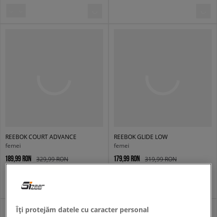
REEBOK COURT ADVANCE
REEBOK GLIDE LOW
femei
femei
189,99 RON
179,99 RON
329,99 RON
319,99 RON
199,99 RON
- cel mai mic preț
189,99 RON
- cel mai mic preț
Îți protejăm datele cu caracter personal