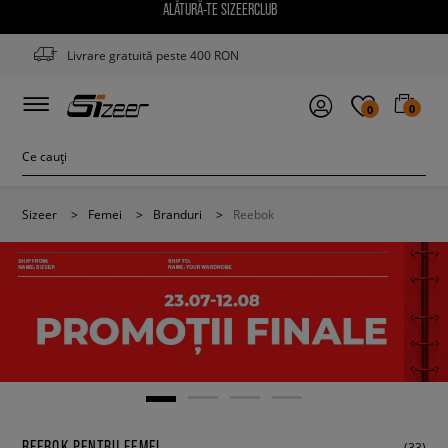
ALĂTURĂ-TE SIZEERCLUB
Livrare gratuită peste 400 RON
0
0
Sizeer
>
Femei
>
Branduri
>
Reebok
REEBOK PENTRU FEMEI
(33)