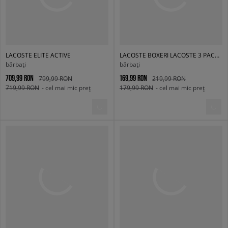
LACOSTE ELITE ACTIVE
LACOSTE BOXERI LACOSTE 3 PACK BOXER SHORTS
bărbați
bărbați
709,99 RON
169,99 RON
799,99 RON
219,99 RON
719,99 RON
- cel mai mic preț
179,99 RON
- cel mai mic preț