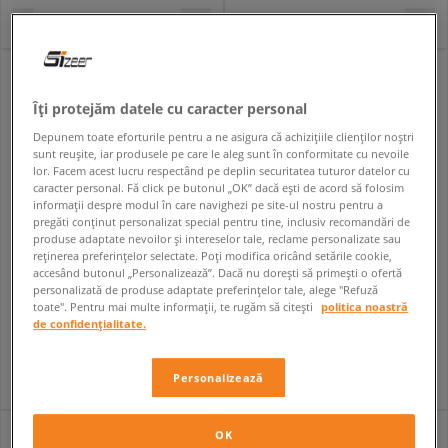
Îți protejăm datele cu caracter personal
Depunem toate eforturile pentru a ne asigura că achizițiile clienților noștri
sunt reușite, iar produsele pe care le aleg sunt în conformitate cu nevoile
lor. Facem acest lucru respectând pe deplin securitatea tuturor datelor cu
caracter personal. Fă click pe butonul „OK” dacă ești de acord să folosim
informații despre modul în care navighezi pe site-ul nostru pentru a
pregăti conținut personalizat special pentru tine, inclusiv recomandări de
produse adaptate nevoilor și intereselor tale, reclame personalizate sau
reținerea preferințelor selectate. Poți modifica oricând setările cookie,
accesând butonul „Personalizează”. Dacă nu dorești să primești o ofertă
LACOSTE L003 2K24
LACOSTE CARNABY
personalizată de produse adaptate preferințelor tale, alege "Refuză
bărbați
bărbați
toate". Pentru mai multe informații, te rugăm să citești
politica noastră
de confidențialitate.
739,99 RON
519,99 RON
839,99 RON
599,99 RON
749,99 RON
- cel mai mic preț
529,99 RON
- cel mai mic preț
Personalizează
OK