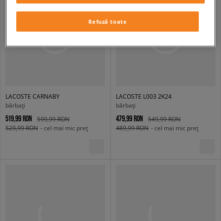
Refuză toate
LACOSTE CARNABY
LACOSTE L003 2K24
bărbați
bărbați
519,99 RON
479,99 RON
599,99 RON
549,99 RON
529,99 RON
- cel mai mic preț
489,99 RON
- cel mai mic preț