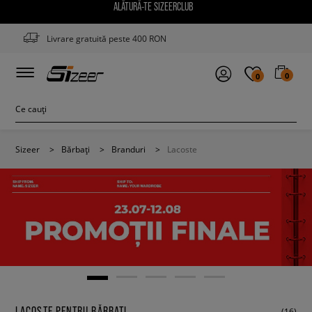
ALĂTURĂ-TE SIZEERCLUB
Livrare gratuită peste 400 RON
0
0
Sizeer
>
Bărbați
>
Branduri
>
Lacoste
LACOSTE PENTRU BĂRBAȚI
(16)