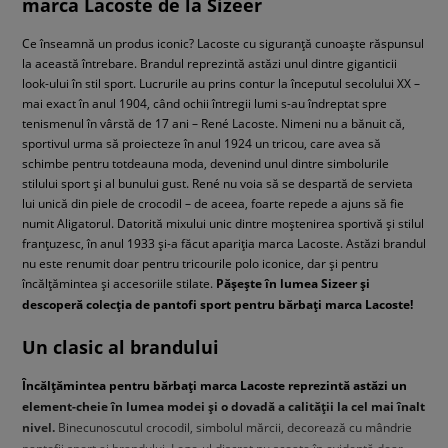
marca Lacoste de la Sizeer
Ce înseamnă un produs iconic? Lacoste cu siguranță cunoaște răspunsul
la această întrebare. Brandul reprezintă astăzi unul dintre giganticii
look-ului în stil sport. Lucrurile au prins contur la începutul secolului XX –
mai exact în anul 1904, când ochii întregii lumi s-au îndreptat spre
tenismenul în vârstă de 17 ani – René Lacoste. Nimeni nu a bănuit că,
sportivul urma să proiecteze în anul 1924 un tricou, care avea să
schimbe pentru totdeauna moda, devenind unul dintre simbolurile
stilului sport și al bunului gust. René nu voia să se despartă de servieta
lui unică din piele de crocodil – de aceea, foarte repede a ajuns să fie
numit Aligatorul. Datorită mixului unic dintre moștenirea sportivă și stilul
franțuzesc, în anul 1933 și-a făcut apariția marca Lacoste. Astăzi brandul
nu este renumit doar pentru tricourile polo iconice, dar și pentru
încălțămintea și accesoriile stilate.
Pășește în lumea Sizeer și
descoperă colecția de pantofi sport pentru bărbați marca Lacoste!
Un clasic al brandului
Încălțămintea pentru bărbați marca Lacoste reprezintă astăzi un
element-cheie în lumea modei și o dovadă a calității la cel mai înalt
nivel.
Binecunoscutul crocodil, simbolul mărcii, decorează cu mândrie
pantofii sport ai brandului. Logo-ul discret nu scoate în evidență doar