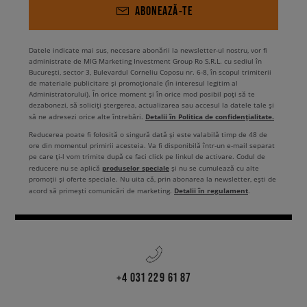
ABONEAZĂ-TE
Datele indicate mai sus, necesare abonării la newsletter-ul nostru, vor fi
administrate de MIG Marketing Investment Group Ro S.R.L. cu sediul în
București, sector 3, Bulevardul Corneliu Coposu nr. 6-8, în scopul trimiterii
de materiale publicitare și promoționale (în interesul legitim al
Administratorului). În orice moment și în orice mod posibil poți să te
dezabonezi, să soliciți ștergerea, actualizarea sau accesul la datele tale și
Detalii în Politica de confidențialitate.
să ne adresezi orice alte întrebări.
Reducerea poate fi folosită o singură dată și este valabilă timp de 48 de
ore din momentul primirii acesteia. Va fi disponibilă într-un e-mail separat
pe care ți-l vom trimite după ce faci click pe linkul de activare. Codul de
produselor speciale
reducere nu se aplică
și nu se cumulează cu alte
promoții și oferte speciale. Nu uita că, prin abonarea la newsletter, ești de
Detalii în regulament
acord să primești comunicări de marketing.
.
+4 031 229 61 87