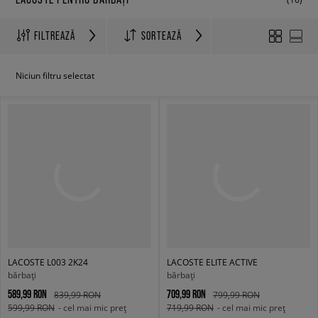
FILTREAZĂ
SORTEAZĂ
Niciun filtru selectat
LACOSTE L003 2K24
LACOSTE ELITE ACTIVE
bărbați
bărbați
589,99 RON
709,99 RON
839,99 RON
799,99 RON
599,99 RON
- cel mai mic preț
719,99 RON
- cel mai mic preț