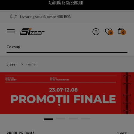
ALĂTURĂ-TE SIZEERCLUB
Livrare gratuită peste 400 RON
0
0
Sizeer
>
Femei
PRODUSE DAMĂ
(1663)