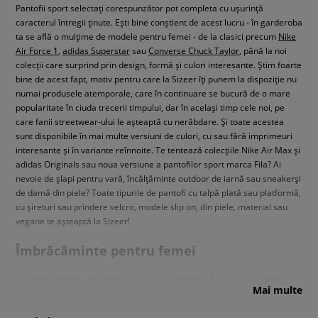
Pantofii sport selectați corespunzător pot completa cu ușurință
caracterul întregii ținute. Ești bine conștient de acest lucru - în garderoba
ta se află o mulțime de modele pentru femei - de la clasici precum
Nike
Air Force 1
,
adidas Superstar
sau
Converse Chuck Taylor
, până la noi
colecții care surprind prin design, formă și culori interesante. Știm foarte
bine de acest fapt, motiv pentru care la Sizeer îți punem la dispoziție nu
numai produsele atemporale, care în continuare se bucură de o mare
popularitate în ciuda trecerii timpului, dar în același timp cele noi, pe
care fanii streetwear-ului le așteaptă cu nerăbdare. Și toate acestea
sunt disponibile în mai multe versiuni de culori, cu sau fără imprimeuri
interesante și în variante reînnoite. Te tentează colecțiile Nike Air Max și
adidas Originals sau noua versiune a pantofilor sport marca Fila? Ai
nevoie de șlapi pentru vară, încălțăminte outdoor de iarnă sau sneakerși
de damă din piele? Toate tipurile de pantofi cu talpă plată sau platformă,
cu șireturi sau prindere velcro, modele slip on, din piele, material sau
vegane te așteaptă la Sizeer!
Îmbrăcăminte pentru femei
Cu toate acestea, pe lângă încălțăminte, merită să ai grijă de întregul
Mai multe
outfit. Îți place să fii la curent, știi ce se întâmplă în lumea streetwear-
ului, iar rețelele de socializare sunt locul perfect pentru a te inspira?