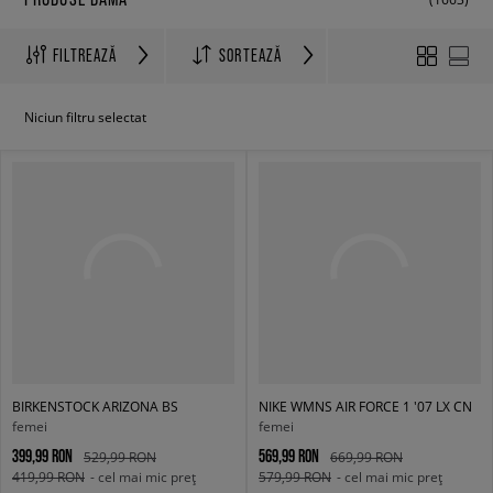
FILTREAZĂ
SORTEAZĂ
Niciun filtru selectat
BIRKENSTOCK ARIZONA BS
NIKE WMNS AIR FORCE 1 '07 LX CN
femei
femei
399,99 RON
569,99 RON
529,99 RON
669,99 RON
419,99 RON
- cel mai mic preț
579,99 RON
- cel mai mic preț