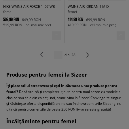
NIKE WMNS AIR FORCE 1 '07 WB
WMNS AIR JORDAN 1 MID
femei
femei
509,99 RON
414,99 RON
649,99 RON
699,99 RON
519,99 RON
- cel mai mic preț
419,99 RON
- cel mai mic preț
din
28
Produse pentru femei la Sizeer
Îți place stilul streetwear și ești în căutarea unor produse pentru
femei?
Dacă vrei să-ți completezi ținuta pentru noul sezon cu modelele
clasice sau cele din colecții noi, atunci vino la Sizeer! Convinge-te singur
și răsfoiește oferta disponibilă online sau în showroom-urile Sizeer și nu
uita că pentru comenzile de peste 250 RON livrarea este gratuită!
Încălțăminte pentru femei