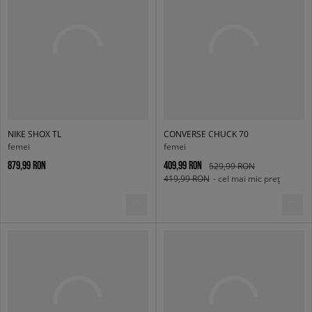
NIKE SHOX TL
CONVERSE CHUCK 70
femei
femei
879,99 RON
409,99 RON
529,99 RON
419,99 RON
- cel mai mic preț