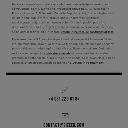
Datele indicate mai sus, necesare abonării la newsletter-ul nostru, vor fi
administrate de MIG Marketing Investment Group Ro S.R.L. cu sediul în
București, sector 3, Bulevardul Corneliu Coposu nr. 6-8, în scopul trimiterii
de materiale publicitare și promoționale (în interesul legitim al
Administratorului). În orice moment și în orice mod posibil poți să te
dezabonezi, să soliciți ștergerea, actualizarea sau accesul la datele tale și
Detalii în Politica de confidențialitate.
să ne adresezi orice alte întrebări.
Reducerea poate fi folosită o singură dată și este valabilă timp de 48 de
ore din momentul primirii acesteia. Va fi disponibilă într-un e-mail separat
pe care ți-l vom trimite după ce faci click pe linkul de activare. Codul de
produselor speciale
reducere nu se aplică
și nu se cumulează cu alte
promoții și oferte speciale. Nu uita că, prin abonarea la newsletter, ești de
Detalii în regulament
acord să primești comunicări de marketing.
.
+4 031 229 61 87
CONTACT@SIZEER.COM