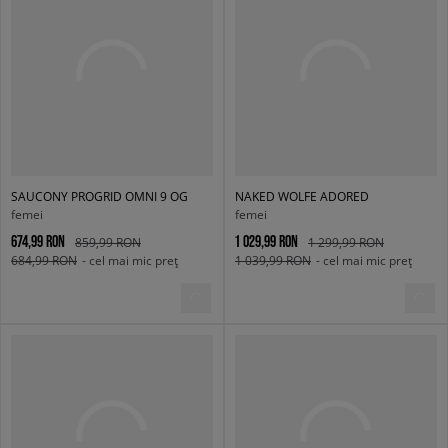
SAUCONY PROGRID OMNI 9 OG
NAKED WOLFE ADORED
femei
femei
674,99 RON
1 029,99 RON
859,99 RON
1 299,99 RON
684,99 RON
- cel mai mic preț
1 039,99 RON
- cel mai mic preț