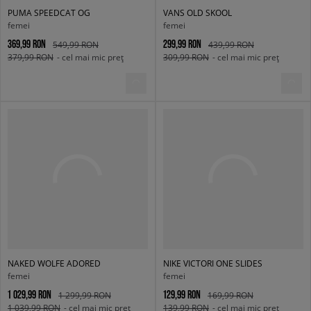
PUMA SPEEDCAT OG
VANS OLD SKOOL
femei
femei
369,99 RON
299,99 RON
549,99 RON
439,99 RON
379,99 RON
- cel mai mic preț
309,99 RON
- cel mai mic preț
NAKED WOLFE ADORED
NIKE VICTORI ONE SLIDES
femei
femei
1 029,99 RON
129,99 RON
1 299,99 RON
169,99 RON
1 039,99 RON
- cel mai mic preț
139,99 RON
- cel mai mic preț