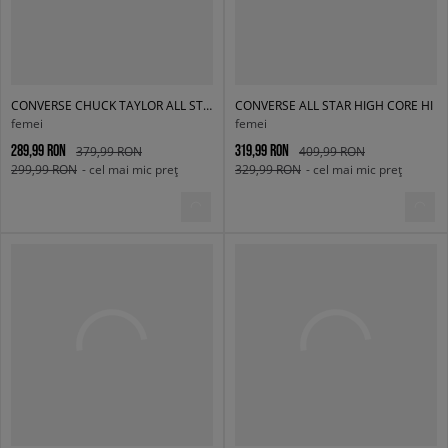
CONVERSE CHUCK TAYLOR ALL STAR OX
CONVERSE ALL STAR HIGH CORE HI
femei
femei
289,99 RON
319,99 RON
379,99 RON
409,99 RON
299,99 RON
- cel mai mic preț
329,99 RON
- cel mai mic preț