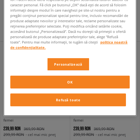
caracter personal. Fă click pe butonul „OK” dacă ești de acord să folosim
NIKE AIR FORCE 1 LOW
AIR JORDAN 4 RETRO
informații despre modul în care navighezi pe site-ul nostru pentru a
femei
femei
pregăti conținut personalizat special pentru tine, inclusiv recomandări de
629,99 RON
1 099,99 RON
produse adaptate nevoilor și intereselor tale, reclame personalizate sau
reținerea preferințelor selectate. Poți modifica oricând setările cookie,
accesând butonul „Personalizează”. Dacă nu dorești să primești o ofertă
personalizată de produse adaptate preferințelor tale, alege "Refuză
toate". Pentru mai multe informații, te rugăm să citești
politica noastră
de confidențialitate.
Personalizează
OK
Refuză toate
CROCS BAE CLOG
CROCS CLASSIC BAE CLOG W
femei
femei
239,99 RON
239,99 RON
369,99 RON
369,99 RON
299,99 RON
- cel mai mic preț
299,99 RON
- cel mai mic preț