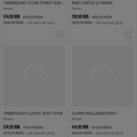
TIMBERLAND STONE STREET BOAT SHOE
NIKE CORTEZ SU WMNS
femei
femei
574,99 RON
299,99 RON
839,99 RON
449,99 RON
584,99 RON
- cel mai mic preț
309,99 RON
- cel mai mic preț
TIMBERLAND CLASSIC BOAT SHOE
CLARKS WALLABEEEVOSH
femei
femei
574,99 RON
414,99 RON
789,99 RON
619,99 RON
579,99 RON
- cel mai mic preț
424,99 RON
- cel mai mic preț