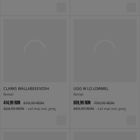
CLARKS WALLABEEEVOSH
UGG W LO LOWMEL
femei
femei
414,99 RON
659,99 RON
619,99 RON
799,99 RON
424,99 RON
- cel mai mic preț
669,99 RON
- cel mai mic preț