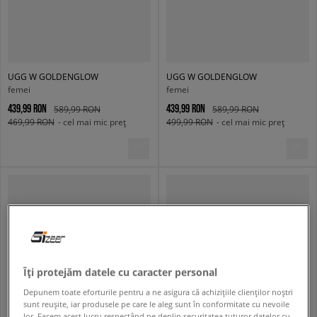
UGG W GOLDENGLOW
UGG W GOLDENGLOW
femei
femei
439,99 RON
439,99 RON
589,99 RON
589,99 RON
469,99 RON
- cel mai mic preț
499,99 RON
- cel mai mic preț
Îți protejăm datele cu caracter personal
Depunem toate eforturile pentru a ne asigura că achizițiile clienților noștri
sunt reușite, iar produsele pe care le aleg sunt în conformitate cu nevoile
lor. Facem acest lucru respectând pe deplin securitatea tuturor datelor cu