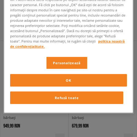
PUMA SUEDE CLASSIC
BIRKENSTOCK ARIZONA BS
caracter personal. Fă click pe butonul „OK” dacă ești de acord să folosim
bărbați
femei
informații despre modul în care navighezi pe site-ul nostru pentru a
449,99 RON
399,99 RON
pregăti conținut personalizat special pentru tine, inclusiv recomandări de
529,99 RON
produse adaptate nevoilor și intereselor tale, reclame personalizate sau
419,99 RON
- cel mai mic preț
reținerea preferințelor selectate. Poți modifica oricând setările cookie,
accesând butonul „Personalizează”. Dacă nu dorești să primești o ofertă
personalizată de produse adaptate preferințelor tale, alege "Refuză
toate". Pentru mai multe informații, te rugăm să citești
politica noastră
de confidențialitate.
Personalizează
OK
Refuză toate
NEW BALANCE 9060
NIKE AIR FORCE 1 '07
bărbați
bărbați
949,99 RON
679,99 RON