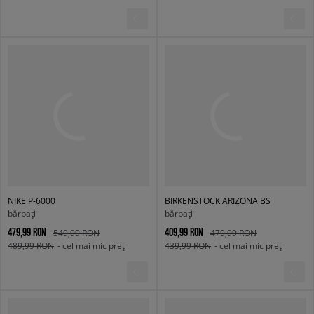
NIKE P-6000
BIRKENSTOCK ARIZONA BS
bărbați
bărbați
479,99 RON
409,99 RON
549,99 RON
479,99 RON
489,99 RON
- cel mai mic preț
439,99 RON
- cel mai mic preț