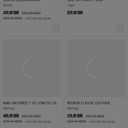
femei
copii
439,99 RON
529,99 RON
589,99 RON
499,99 RON
- cel mai mic preț
NIKE AIR FORCE 1 '07 LOW ESS 3X
REEBOK CLASSIC LEATHER
bărbați
bărbați
469,99 RON
319,99 RON
599,99 RON
399,99 RON
479,99 RON
- cel mai mic preț
329,99 RON
- cel mai mic preț