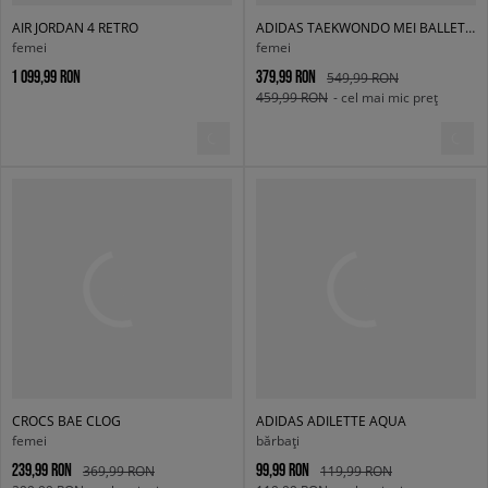
AIR JORDAN 4 RETRO
ADIDAS TAEKWONDO MEI BALLET W
femei
femei
1 099,99 RON
379,99 RON
549,99 RON
459,99 RON
- cel mai mic preț
CROCS BAE CLOG
ADIDAS ADILETTE AQUA
femei
bărbați
239,99 RON
99,99 RON
369,99 RON
119,99 RON