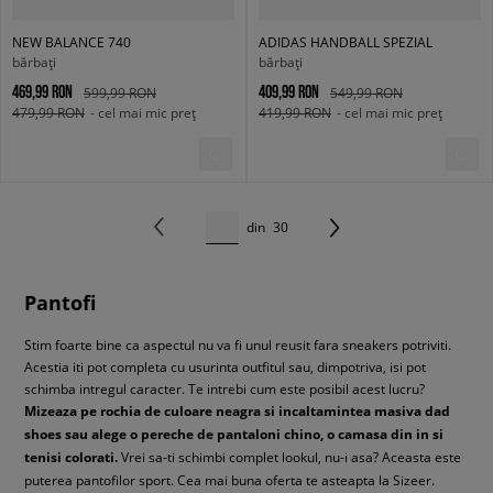
NEW BALANCE 740
ADIDAS HANDBALL SPEZIAL
bărbați
bărbați
469,99 RON
409,99 RON
599,99 RON
549,99 RON
479,99 RON
- cel mai mic preț
419,99 RON
- cel mai mic preț
din
30
Pantofi
Stim foarte bine ca aspectul nu va fi unul reusit fara sneakers potriviti.
Acestia iti pot completa cu usurinta outfitul sau, dimpotriva, isi pot
schimba intregul caracter. Te intrebi cum este posibil acest lucru?
Mizeaza pe rochia de culoare neagra si incaltamintea masiva dad
shoes sau alege o pereche de pantaloni chino, o camasa din in si
tenisi colorati.
Vrei sa-ti schimbi complet lookul, nu-i asa? Aceasta este
puterea pantofilor sport. Cea mai buna oferta te asteapta la Sizeer.