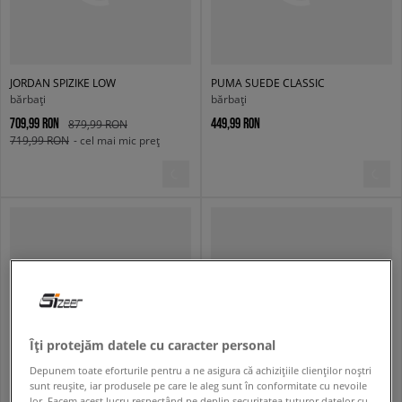
JORDAN SPIZIKE LOW
PUMA SUEDE CLASSIC
bărbați
bărbați
709,99 RON
449,99 RON
879,99 RON
719,99 RON
- cel mai mic preț
Îți protejăm datele cu caracter personal
Depunem toate eforturile pentru a ne asigura că achizițiile clienților noștri
sunt reușite, iar produsele pe care le aleg sunt în conformitate cu nevoile
lor. Facem acest lucru respectând pe deplin securitatea tuturor datelor cu