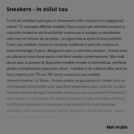
Sneakers - in stilul tau
Ce fel de sneakers poti gasi in showroom-urile noastre si in magazinul
online? Te asteapta diferite modele! Daca mizezi pe ultimele trenduri si
colectiile moderne ale brandurilor cunoscute si astepti cu nerabdare
cele mai noi lansari de pe piata - cu siguranta ai ajuns la locul potrivit!
Culori noi, modele clasice in variante moderne si articole iconice cu
extra tehnologii. In plus, designul in pas cu ultimele trenduri - acesta este
un adevarat must have pentru toti fanii modei contemporane. Mai mult
decat atat, iti punem la dispozitie modele simple si minimaliste, perfecte
pentru completarea aspectului clasic - sneakersi de culoare alba care au
fost creati in anii ‘70 sau ‘80, tenisi cunoscuti sau modele
monocromatice. La Sizeer, fiecare poate sa gaseasca un model care sa
corespunda asteptarilor sale: atat fanii streetwear-ului, care vor sa iasa
in evidenta prin designul deosebit si futurist, cat si sustinatorii clasicului,
care doresc sa se bucure de confort la purtare si de un model universal.
Indiferent daca esti in cautarea unei perechi de incaltaminte
lifestyle, unor pantofi sport, tenisi, slapi sau cizme de iarna - toate
acestea te asteapta la Sizeer.
Mai multe
Sneakers si pantofi de la branduri