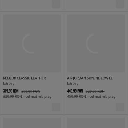
REEBOK CLASSIC LEATHER
AIR JORDAN SKYLINE LOW LE
bărbați
bărbați
319,99 RON
449,99 RON
399,99 RON
529,99 RON
329,99 RON
- cel mai mic preț
459,99 RON
- cel mai mic preț