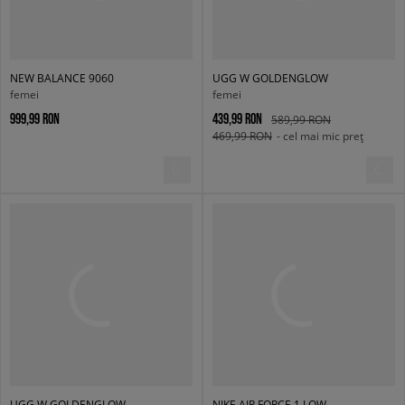
NEW BALANCE 9060
UGG W GOLDENGLOW
femei
femei
999,99 RON
439,99 RON
589,99 RON
469,99 RON
- cel mai mic preț
UGG W GOLDENGLOW
NIKE AIR FORCE 1 LOW