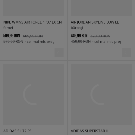
NIKE WMNS AIR FORCE 1 '07 LX CN
AIR JORDAN SKYLINE LOW LE
femei
bărbați
569,99 RON
449,99 RON
669,99 RON
529,99 RON
579,99 RON
- cel mai mic preț
459,99 RON
- cel mai mic preț
ADIDAS SL 72 RS
ADIDAS SUPERSTAR II