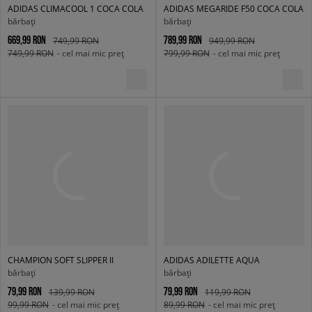
ADIDAS CLIMACOOL 1 COCA COLA
ADIDAS MEGARIDE F50 COCA COLA
bărbați
bărbați
669,99 RON
789,99 RON
749,99 RON
949,99 RON
749,99 RON
- cel mai mic preț
799,99 RON
- cel mai mic preț
CHAMPION SOFT SLIPPER II
ADIDAS ADILETTE AQUA
bărbați
bărbați
79,99 RON
79,99 RON
139,99 RON
119,99 RON
99,99 RON
- cel mai mic preț
89,99 RON
- cel mai mic preț