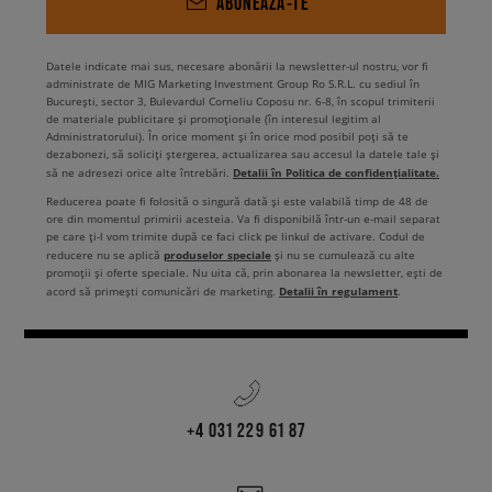
ABONEAZĂ-TE
Datele indicate mai sus, necesare abonării la newsletter-ul nostru, vor fi
administrate de MIG Marketing Investment Group Ro S.R.L. cu sediul în
București, sector 3, Bulevardul Corneliu Coposu nr. 6-8, în scopul trimiterii
de materiale publicitare și promoționale (în interesul legitim al
Administratorului). În orice moment și în orice mod posibil poți să te
dezabonezi, să soliciți ștergerea, actualizarea sau accesul la datele tale și
Detalii în Politica de confidențialitate.
să ne adresezi orice alte întrebări.
Reducerea poate fi folosită o singură dată și este valabilă timp de 48 de
ore din momentul primirii acesteia. Va fi disponibilă într-un e-mail separat
pe care ți-l vom trimite după ce faci click pe linkul de activare. Codul de
produselor speciale
reducere nu se aplică
și nu se cumulează cu alte
promoții și oferte speciale. Nu uita că, prin abonarea la newsletter, ești de
Detalii în regulament
acord să primești comunicări de marketing.
.
+4 031 229 61 87