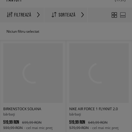
FILTREAZĂ
SORTEAZĂ
Niciun filtru selectat
BIRKENSTOCK SOLANA
NIKE AIR FORCE 1 FLYKNIT 2.0
bărbați
bărbați
519,99 RON
519,99 RON
699,99 RON
649,99 RON
559,99 RON
- cel mai mic preț
579,99 RON
- cel mai mic preț