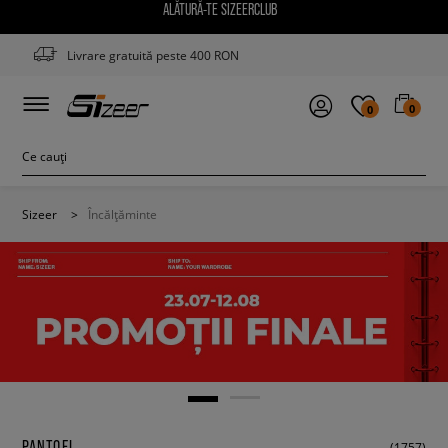
ALĂTURĂ-TE SIZEERCLUB
Livrare gratuită peste 400 RON
0
0
Sizeer
>
Încălțăminte
PANTOFI
(1757)