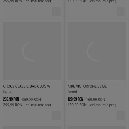
299,99 RON
- cel mai mic preț
119,99 RON
- cel mai mic preț
CROCS CLASSIC BAE CLOG W
NIKE VICTORI ONE SLIDE
femei
femei
239,99 RON
129,99 RON
369,99 RON
169,99 RON
299,99 RON
- cel mai mic preț
139,99 RON
- cel mai mic preț