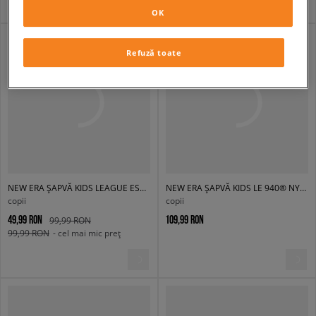
OK
Refuză toate
NEW ERA ȘAPVĂ KIDS LEAGUE ESS 940 TIGERS DETROIT TIGERS
NEW ERA ȘAPVĂ KIDS LE 940® NYY NEW YORK YANKEES STN
copii
copii
49,99 RON
109,99 RON
99,99 RON
99,99 RON
- cel mai mic preț