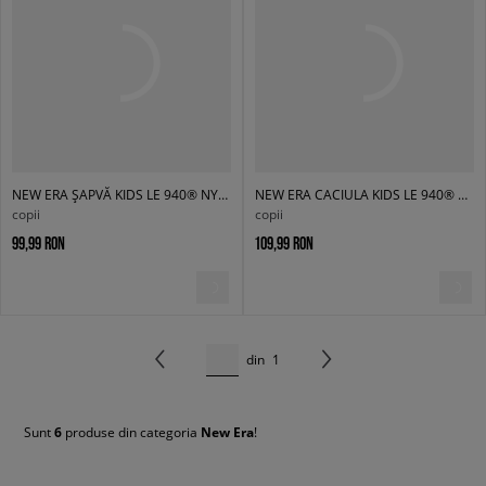
NEW ERA ȘAPVĂ KIDS LE 940® NYY NEW YORK YANKEES WHIBLK
NEW ERA CACIULA KIDS LE 940® NYY NEW YORK YANKEES GRYWHI
copii
copii
99,99 RON
109,99 RON
din
1
Sunt
6
produse din categoria
New Era
!