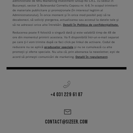
administrate de MIG Marketing Investment Group Ro S.R.L. cu sediul în
București, sector 3, Bulevardul Corneliu Coposu nr. 6-8, în scopul trimiterii
de materiale publicitare și promoționale (în interesul legitim al
Administratorului). În orice moment și în orice mod posibil poți să te
dezabonezi, să soliciți ștergerea, actualizarea sau accesul la datele tale și
Detalii în Politica de confidențialitate.
să ne adresezi orice alte întrebări.
Reducerea poate fi folosită o singură dată și este valabilă timp de 48 de
ore din momentul primirii acesteia. Va fi disponibilă într-un e-mail separat
pe care ți-l vom trimite după ce faci click pe linkul de activare. Codul de
produselor speciale
reducere nu se aplică
și nu se cumulează cu alte
promoții și oferte speciale. Nu uita că, prin abonarea la newsletter, ești de
Detalii în regulament
acord să primești comunicări de marketing.
.
+4 031 229 61 87
CONTACT@SIZEER.COM