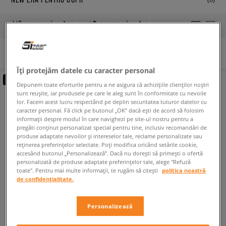
FILTREAZĂ
SORTEAZĂ
Niciun filtru selectat
Îți protejăm datele cu caracter personal
new
Depunem toate eforturile pentru a ne asigura că achizițiile clienților noștri
sunt reușite, iar produsele pe care le aleg sunt în conformitate cu nevoile
lor. Facem acest lucru respectând pe deplin securitatea tuturor datelor cu
caracter personal. Fă click pe butonul „OK” dacă ești de acord să folosim
informații despre modul în care navighezi pe site-ul nostru pentru a
pregăti conținut personalizat special pentru tine, inclusiv recomandări de
produse adaptate nevoilor și intereselor tale, reclame personalizate sau
reținerea preferințelor selectate. Poți modifica oricând setările cookie,
accesând butonul „Personalizează”. Dacă nu dorești să primești o ofertă
personalizată de produse adaptate preferințelor tale, alege "Refuză
toate". Pentru mai multe informații, te rugăm să citești
politica noastră
de confidențialitate.
NEW ERA ȘAPVĂ KIDS LE 940® NYY NEW YORK YANKEES PNKWHI
NEW ERA ȘAPVĂ KIDS LE 940® NYY NEW YORK YANKEES NVYWHI
copii
copii
Personalizează
99,99 RON
89,99 RON