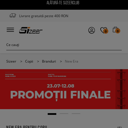
ALĂTURĂ-TE SIZEERCLUB
Livrare gratuită peste 400 RON
0
0
Sizeer
>
Copii
>
Branduri
>
New Era
NEW ERA PENTRU COPII
(6)