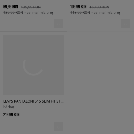
69,99 RON
109,99 RON
139,99 RON
169,99 RON
139,99 RON
- cel mai mic preț
118,99 RON
- cel mai mic preț
LEVI'S PANTALONI 515 SLIM FIT STRAIGHT BLACKS
bărbați
219,99 RON