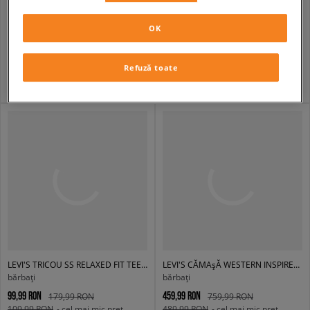
LEVI'S CĂMAșĂ AUTHENTIC BUTTON DOWN MED INDIGO - FLAT FINISH
LEVI'S TRICOU GRAPHIC CREWNECK TEE NEUTRALS
bărbați
bărbați
OK
199,99 RON
99,99 RON
369,99 RON
179,99 RON
219,99 RON
- cel mai mic preț
109,99 RON
- cel mai mic preț
Refuză toate
LEVI'S TRICOU SS RELAXED FIT TEE TANS
LEVI'S CĂMAșĂ WESTERN INSPIRED TRUCK DARK INDIGO - WORN IN
bărbați
bărbați
99,99 RON
459,99 RON
179,99 RON
759,99 RON
109,99 RON
- cel mai mic preț
489,99 RON
- cel mai mic preț