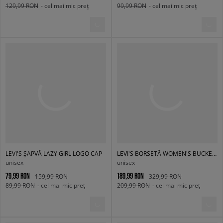
129,99 RON
- cel mai mic preț
99,99 RON
- cel mai mic preț
LEVI'S ȘAPVĂ LAZY GIRL LOGO CAP
LEVI'S BORSETĂ WOMEN'S BUCKET BAG
unisex
unisex
79,99 RON
189,99 RON
159,99 RON
329,99 RON
89,99 RON
- cel mai mic preț
209,99 RON
- cel mai mic preț