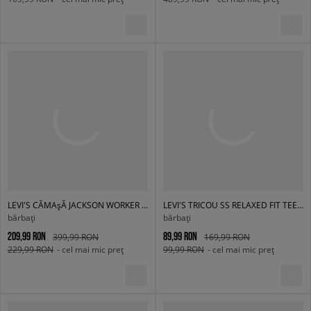
LEVI'S CĂMAșĂ JACKSON WORKER NEUTRALS
LEVI'S TRICOU SS RELAXED FIT TEE GREYS
bărbați
bărbați
209,99 RON
89,99 RON
399,99 RON
169,99 RON
229,99 RON
- cel mai mic preț
99,99 RON
- cel mai mic preț