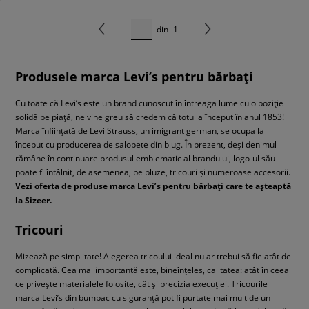
din
1
Produsele marca Levi’s pentru bărbați
Cu toate că Levi’s este un brand cunoscut în întreaga lume cu o poziție
solidă pe piață, ne vine greu să credem că totul a început în anul 1853!
Marca înființată de Levi Strauss, un imigrant german, se ocupa la
început cu producerea de salopete din blug. În prezent, deși denimul
rămâne în continuare produsul emblematic al brandului, logo-ul său
poate fi întâlnit, de asemenea, pe bluze, tricouri și numeroase accesorii.
Vezi oferta de produse marca Levi’s pentru bărbați care te așteaptă
la Sizeer.
Tricouri
Mizează pe simplitate! Alegerea tricoului ideal nu ar trebui să fie atât de
complicată. Cea mai importantă este, bineînțeles, calitatea: atât în ceea
ce privește materialele folosite, cât și precizia execuției. Tricourile
marca Levi’s din bumbac cu siguranță pot fi purtate mai mult de un