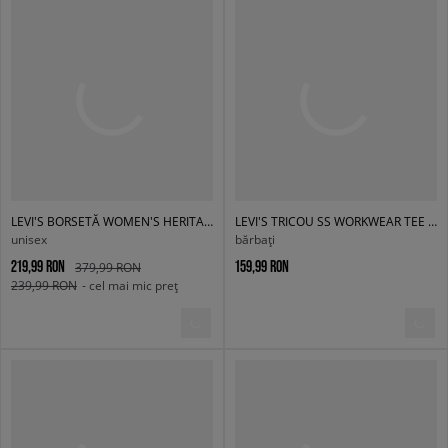
LEVI'S BORSETĂ WOMEN'S HERITAGE TOTE-ALL
LEVI'S TRICOU SS WORKWEAR TEE WHITES
unisex
bărbați
219,99 RON
159,99 RON
379,99 RON
239,99 RON
- cel mai mic preț