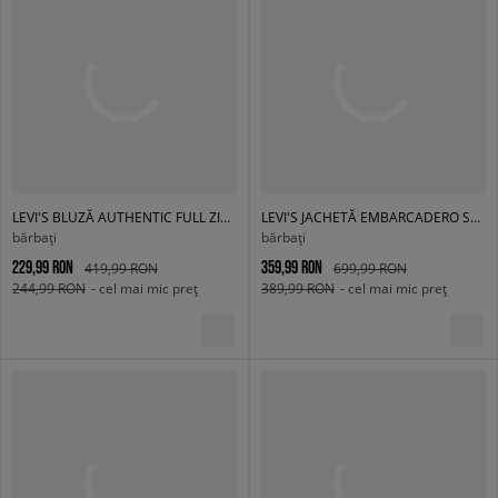
LEVI'S BLUZĂ AUTHENTIC FULL ZIP BLACKS
LEVI'S JACHETĂ EMBARCADERO STATION JKT DARK INDIGO - FLAT FI
bărbați
bărbați
229,99 RON
359,99 RON
419,99 RON
699,99 RON
244,99 RON
- cel mai mic preț
389,99 RON
- cel mai mic preț