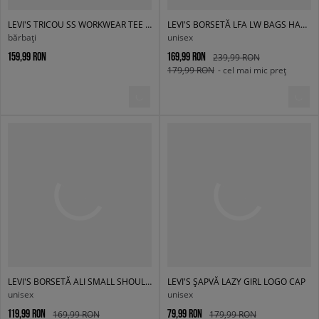
LEVI'S TRICOU SS WORKWEAR TEE BROWNS
LEVI'S BORSETĂ LFA LW BAGS HANDBAG LIGHT INDIGO
bărbați
unisex
159,99 RON
169,99 RON
239,99 RON
179,99 RON
- cel mai mic preț
LEVI'S BORSETĂ ALI SMALL SHOULDER BAG
LEVI'S ȘAPVĂ LAZY GIRL LOGO CAP
unisex
unisex
119,99 RON
79,99 RON
169,99 RON
179,99 RON