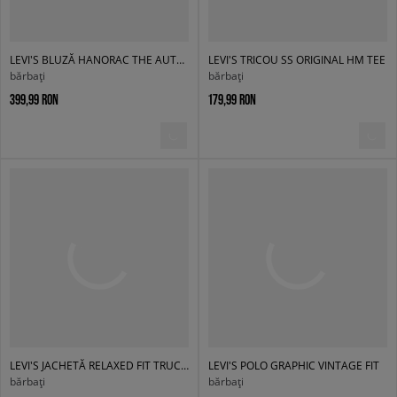
LEVI'S BLUZĂ HANORAC THE AUTHENTIC HOODIE BLUES
LEVI'S TRICOU SS ORIGINAL HM TEE
bărbați
bărbați
399,99 RON
179,99 RON
LEVI'S JACHETĂ RELAXED FIT TRUCKER MED INDIGO
LEVI'S POLO GRAPHIC VINTAGE FIT
bărbați
bărbați