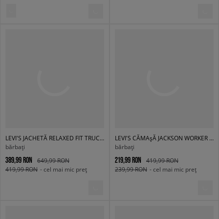
LEVI'S JACHETĂ RELAXED FIT TRUCKER LIGHT INDIGO - WORN IN
LEVI'S CĂMAșĂ JACKSON WORKER DARK INDIGO - WORN IN
bărbați
bărbați
389,99 RON
219,99 RON
649,99 RON
419,99 RON
419,99 RON
- cel mai mic preț
239,99 RON
- cel mai mic preț