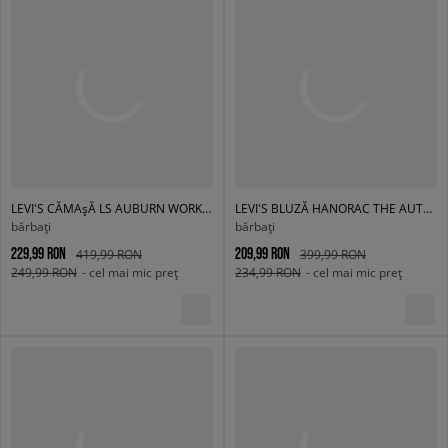
LEVI'S CĂMAșĂ LS AUBURN WORKER MED INDIGO - FLAT FINISH
LEVI'S BLUZĂ HANORAC THE AUTHENTIC HOODIE BLACKS
bărbați
bărbați
229,99 RON
209,99 RON
419,99 RON
399,99 RON
249,99 RON
- cel mai mic preț
234,99 RON
- cel mai mic preț