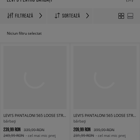
FILTREAZĂ
SORTEAZĂ
Niciun filtru selectat
LEVI'S PANTALONI 565 LOOSE STRAIGHT LIGHT INDIGO - WORN IN
LEVI'S PANTALONI 565 LOOSE STRAIGHT BROWNS
bărbați
bărbați
239,99 RON
209,99 RON
339,99 RON
399,99 RON
249,99 RON
- cel mai mic preț
231,99 RON
- cel mai mic preț