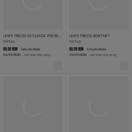
LEVI'S TRICOU SS CLASSIC POCKET TEE BLACKS
LEVI'S TRICOU BOXTAB T
bărbați
bărbați
69,99 RON
69,99 RON
189,99 RON
179,99 RON
84,99 RON
- cel mai mic preț
79,99 RON
- cel mai mic preț