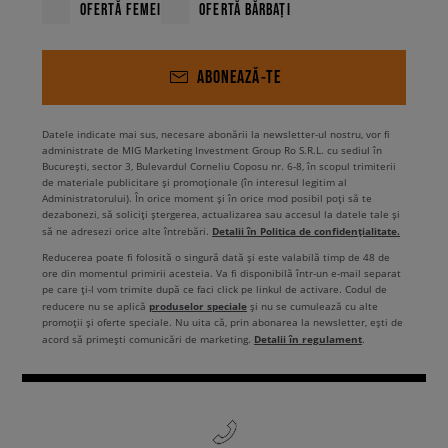
OFERTĂ FEMEI
OFERTĂ BĂRBAȚI
dar în același timp poți opta pentru nuanțele de roz. Totul depinde de
preferințele tale. Tu îți alegi ținutele, iar noi îți punem la dispoziție cea
mai bună gamă de produse aparținând brandului iconic.
Vezi colecția
marca Levi’s la Sizeer!
ABONEAZĂ-TE
Datele indicate mai sus, necesare abonării la newsletter-ul nostru, vor fi
administrate de MIG Marketing Investment Group Ro S.R.L. cu sediul în
București, sector 3, Bulevardul Corneliu Coposu nr. 6-8, în scopul trimiterii
de materiale publicitare și promoționale (în interesul legitim al
Administratorului). În orice moment și în orice mod posibil poți să te
dezabonezi, să soliciți ștergerea, actualizarea sau accesul la datele tale și
Detalii în Politica de confidențialitate.
să ne adresezi orice alte întrebări.
Reducerea poate fi folosită o singură dată și este valabilă timp de 48 de
ore din momentul primirii acesteia. Va fi disponibilă într-un e-mail separat
pe care ți-l vom trimite după ce faci click pe linkul de activare. Codul de
produselor speciale
reducere nu se aplică
și nu se cumulează cu alte
promoții și oferte speciale. Nu uita că, prin abonarea la newsletter, ești de
Detalii în regulament
acord să primești comunicări de marketing.
.