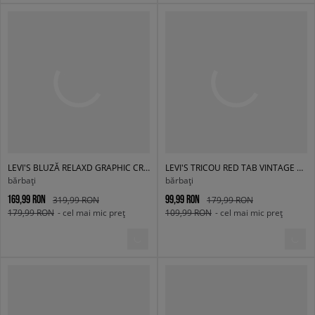
LEVI'S BLUZĂ RELAXD GRAPHIC CREW NEUTRALS
LEVI'S TRICOU RED TAB VINTAGE TEE MULTI-COLOR
bărbați
bărbați
169,99 RON
99,99 RON
319,99 RON
179,99 RON
179,99 RON
- cel mai mic preț
109,99 RON
- cel mai mic preț