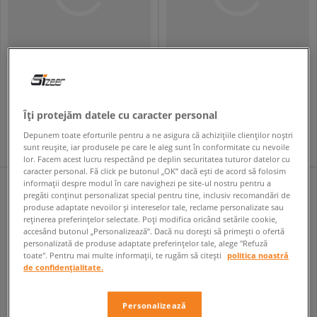
LEVI'S PANTALONI 565 97 LOOSE STRAIGHT MED INDIGO
LEVI'S POLO LEVIS HM POLO GREYS
bărbați
bărbați
209,99 RON
129,99 RON
339,99 RON
259,99 RON
Îți protejăm datele cu caracter personal
219,99 RON
- cel mai mic preț
139,99 RON
- cel mai mic preț
Depunem toate eforturile pentru a ne asigura că achizițiile clienților noștri
sunt reușite, iar produsele pe care le aleg sunt în conformitate cu nevoile
lor. Facem acest lucru respectând pe deplin securitatea tuturor datelor cu
caracter personal. Fă click pe butonul „OK” dacă ești de acord să folosim
informații despre modul în care navighezi pe site-ul nostru pentru a
pregăti conținut personalizat special pentru tine, inclusiv recomandări de
produse adaptate nevoilor și intereselor tale, reclame personalizate sau
reținerea preferințelor selectate. Poți modifica oricând setările cookie,
accesând butonul „Personalizează”. Dacă nu dorești să primești o ofertă
personalizată de produse adaptate preferințelor tale, alege "Refuză
toate". Pentru mai multe informații, te rugăm să citești
politica noastră
de confidențialitate.
Personalizează