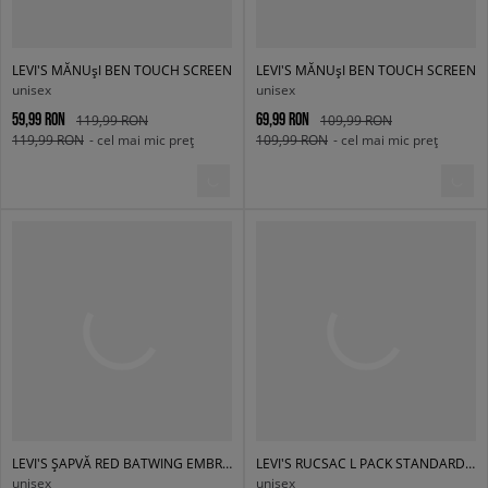
LEVI'S MĂNUșI BEN TOUCH SCREEN
LEVI'S MĂNUșI BEN TOUCH SCREEN
unisex
unisex
59,99 RON
69,99 RON
119,99 RON
109,99 RON
119,99 RON
- cel mai mic preț
109,99 RON
- cel mai mic preț
LEVI'S ȘAPVĂ RED BATWING EMBROIDERED BEANIE
LEVI'S RUCSAC L PACK STANDARD ISSUE
unisex
unisex