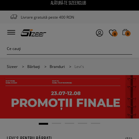
ALĂTURĂ-TE SIZEERCLUB
Livrare gratuită peste 400 RON
0
0
Sizeer
>
Bărbați
>
Branduri
>
Levi's
LEVI'S PENTRU BĂRBAȚI
(51)