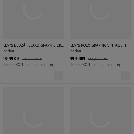
LEVI'S BLUZĂ RELAXD GRAPHIC CREW GREENS
LEVI'S POLO GRAPHIC VINTAGE FIT
bărbați
bărbați
169,99 RON
99,99 RON
319,99 RON
189,99 RON
179,99 RON
- cel mai mic preț
109,99 RON
- cel mai mic preț