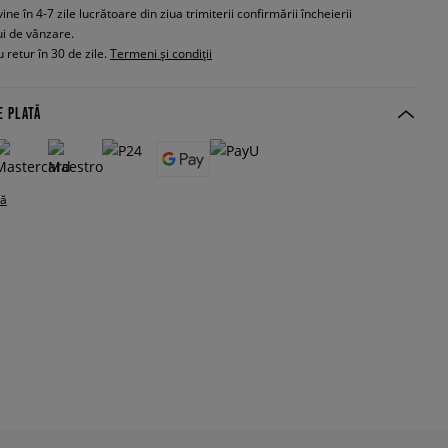
e în 4-7 zile lucrătoare din ziua trimiterii confirmării încheierii
ui de vânzare.
 retur în 30 de zile.
Termeni și condiții
E PLATĂ
tă