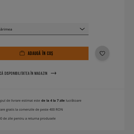
mărimea
ADAUGĂ ÎN COȘ
ICĂ DISPONIBILITATEA ÎN MAGAZIN
pul de livrare estimat este
de la 4 la 7 zile
lucrătoare
rare gratis la comenzile de peste 400 RON
30 de zile pentru a returna produsele