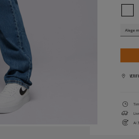
Alege 
VERIF
Tim
Liv
Ai 