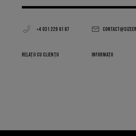
+4 031 229 61 87
CONTACT@SIZEE
RELAȚII CU CLIENȚII
INFORMAȚII