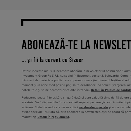
ABONEAZĂ-TE LA NEWSLE
... și fii la curent cu Sizeer
Datele indicate mai sus, necesare abonării la newsletter-ul nostru, vor fi ad
Investment Group Ro S.R.L. cu sediul în București, sector 3, Bulevardul Corneli
trimiterii de materiale publicitare și promoționale (în interesul legitim al Admi
moment și în orice mod posibil poți să te dezabonezi, să soliciți ștergerea, ac
Detalii în Politica de confid
datele tale și să ne adresezi orice alte întrebări.
Reducerea poate fi folosită o singură dată și este valabilă timp de 48 de ore
acesteia. Va fi disponibilă într-un e-mail separat pe care ți-l vom trimite după 
produselor speciale
activare. Codul de reducere nu se aplică
și nu se cumulea
oferte speciale. Nu uita că, prin abonarea la newsletter, ești de acord să pri
Detalii în regulament
marketing.
.