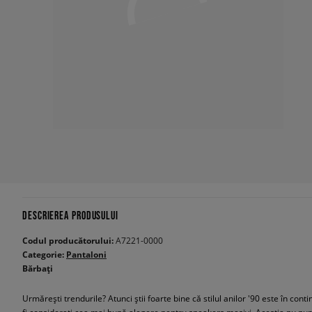
DESCRIEREA PRODUSULUI
Codul producătorului:
A7221-0000
Categorie:
Pantaloni
Bărbați
Urmărești trendurile? Atunci știi foarte bine că stilul anilor '90 este în co