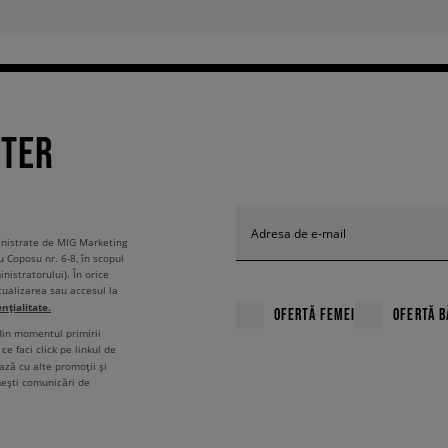
TTER
Adresa de e-mail
ministrate de MIG Marketing
u Coposu nr. 6-8, în scopul
nistratorului). În orice
tualizarea sau accesul la
ențialitate.
OFERTĂ FEMEI
OFERTĂ B
 din momentul primirii
ce faci click pe linkul de
ză cu alte promoții și
mești comunicări de