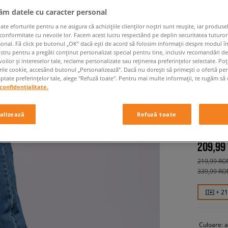
jăm datele cu caracter personal
 eforturile pentru a ne asigura că achizițiile clienților noștri sunt reușite, iar produsel
 conformitate cu nevoile lor. Facem acest lucru respectând pe deplin securitatea tuturor
sonal. Fă click pe butonul „OK” dacă ești de acord să folosim informații despre modul î
ostru pentru a pregăti conținut personalizat special pentru tine, inclusiv recomandări d
oilor și intereselor tale, reclame personalizate sau reținerea preferințelor selectate. Po
rile cookie, accesând butonul „Personalizează”. Dacă nu dorești să primești o ofertă pe
tate preferințelor tale, alege "Refuză toate". Pentru mai multe informații, te rugăm să 
LEVI'S 
confidențialitate.
STRAIG
bărbați, p
alizează
Refuză toate
209,99
219,99 RO
339,99 RO
+ 2
Culoare:
a