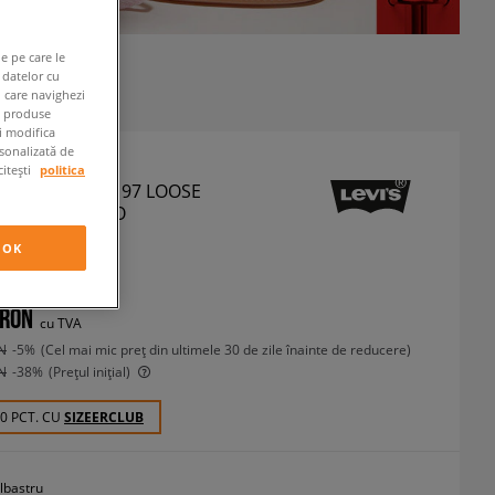
e pe care le
 datelor cu
n care navighezi
e produse
ți modifica
rsonalizată de
citești
politica
PANTALONI 565 97 LOOSE
HT MED INDIGO
antaloni
OK
 RON
cu TVA
N
-5%
(Cel mai mic preț din ultimele 30 de zile înainte de reducere)
N
-38%
(Prețul inițial)
10 PCT. CU
SIZEERCLUB
lbastru