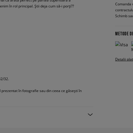
mai că arată perfect pe partea superioară a
Comanda vin
enim în rol principal. Știi deja cum să-i porți??
contractul
Schimb sau
METODE D
Detalii pla
32/32.
ul prezentat în fotografie sau din ceea ce găsești în