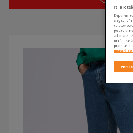
Îți prote
Depunem toate
aleg sunt în
caracter per
pe site-ul n
adaptate nev
oricând setă
produse adap
noastră de 
Person