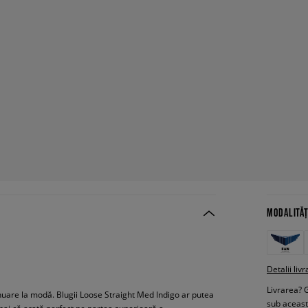
MODALITĂȚ
Detalii livr
Livrarea? 
ntinuare la modă. Blugii Loose Straight Med Indigo ar putea
sub aceas