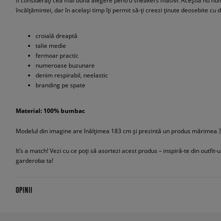
fi considerați cea mai bună alegere pentru sneakers masivi. Aceștia nu nu
încălțămintei, dar în același timp îți permit să-ți creezi ținute deosebite cu d
croială dreaptă
talie medie
fermoar practic
numeroase buzunare
denim respirabil, neelastic
branding pe spate
Material: 100% bumbac
Modelul din imagine are înălțimea 183 cm și prezintă un produs mărimea 
It’s a match! Vezi cu ce poți să asortezi acest produs – inspiră-te din outfit-
garderoba ta!
OPINII