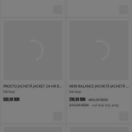
PROSTO JACHETĂ JACKET 24-HR BLACK
NEW BALANCE JACHETĂ JACHETĂ ESSENTIALS REIMAGINED WOVEN CGN
bărbați
bărbați
509,99 RON
299,99 RON
469,99 RON
319,99 RON
- cel mai mic preț