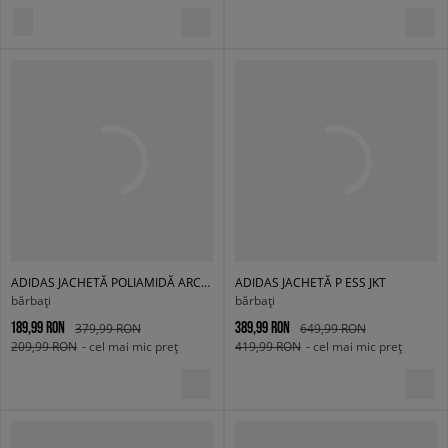
ADIDAS JACHETĂ POLIAMIDĂ ARCH TT
ADIDAS JACHETĂ P ESS JKT
bărbați
bărbați
189,99 RON
389,99 RON
379,99 RON
649,99 RON
209,99 RON
- cel mai mic preț
419,99 RON
- cel mai mic preț