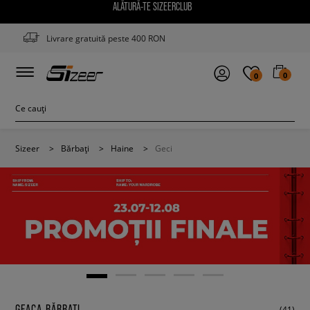
ALĂTURĂ-TE SIZEERCLUB
Livrare gratuită peste 400 RON
0
0
Sizeer
>
Bărbați
>
Haine
>
Geci
GEACA BĂRBAȚI
(41)