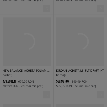
NEW BALANCE JACHETĂ POLIAMIDĂ ELUSIVE SHELL JACKET
JORDAN JACHETĂ M J FLT DRAFT JKT
bărbați
bărbați
479,99 RON
569,99 RON
679,99 RON
849,99 RON
509,99 RON
- cel mai mic preț
599,99 RON
- cel mai mic preț