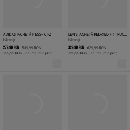
ADIDAS JACHETĂ P ESS+ C FZ
LEVI'S JACHETĂ RELAXED FIT TRUCKER MED INDIGO
bărbați
bărbați
279,99 RON
329,99 RON
549,99 RON
629,99 RON
299,99 RON
- cel mai mic preț
359,99 RON
- cel mai mic preț