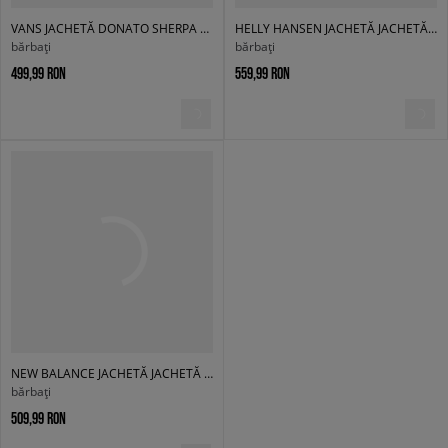
VANS JACHETĂ DONATO SHERPA DENIM
HELLY HANSEN JACHETĂ JACHETĂ DE SEZON SIRDAL HOODED INSUL
bărbați
bărbați
499,99 RON
559,99 RON
NEW BALANCE JACHETĂ JACHETĂ DE SEZON ATHLETICS OUTERWEAR
bărbați
509,99 RON