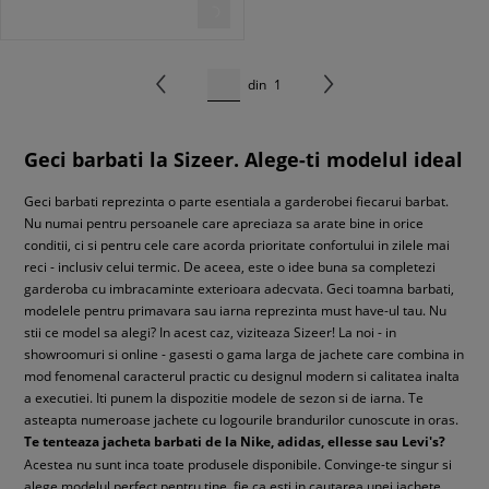
din
1
Geci barbati la Sizeer. Alege-ti modelul ideal
Geci barbati reprezinta o parte esentiala a garderobei fiecarui barbat.
Nu numai pentru persoanele care apreciaza sa arate bine in orice
conditii, ci si pentru cele care acorda prioritate confortului in zilele mai
reci - inclusiv celui termic. De aceea, este o idee buna sa completezi
garderoba cu imbracaminte exterioara adecvata. Geci toamna barbati,
modelele pentru primavara sau iarna reprezinta must have-ul tau. Nu
stii ce model sa alegi? In acest caz, viziteaza Sizeer! La noi - in
showroomuri si online - gasesti o gama larga de jachete care combina in
mod fenomenal caracterul practic cu designul modern si calitatea inalta
a executiei. Iti punem la dispozitie modele de sezon si de iarna. Te
asteapta numeroase jachete cu logourile brandurilor cunoscute in oras.
Te tenteaza jacheta barbati de la Nike, adidas, ellesse sau Levi's?
Acestea nu sunt inca toate produsele disponibile. Convinge-te singur si
alege modelul perfect pentru tine, fie ca esti in cautarea unei jachete