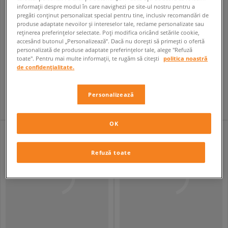
informații despre modul în care navighezi pe site-ul nostru pentru a
pregăti conținut personalizat special pentru tine, inclusiv recomandări de
produse adaptate nevoilor și intereselor tale, reclame personalizate sau
reținerea preferințelor selectate. Poți modifica oricând setările cookie,
accesând butonul „Personalizează”. Dacă nu dorești să primești o ofertă
personalizată de produse adaptate preferințelor tale, alege "Refuză
LEVI'S JACHETĂ RELAXED FIT TRUCKER LIGHT INDIGO - WORN IN
JORDAN JACHETĂ JORDAN FLIGHT
toate". Pentru mai multe informații, te rugăm să citești
politica noastră
bărbați
bărbați
de confidențialitate.
389,99 RON
399,99 RON
649,99 RON
599,99 RON
419,99 RON
- cel mai mic preț
419,99 RON
- cel mai mic preț
Personalizează
OK
Refuză toate