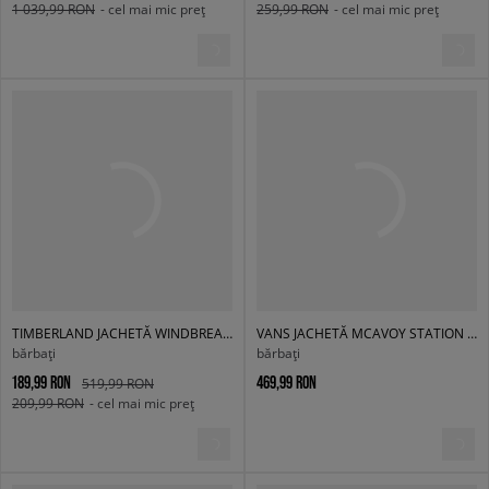
1 039,99 RON
- cel mai mic preț
259,99 RON
- cel mai mic preț
TIMBERLAND JACHETĂ WINDBREAKER FULL-ZIP JACKET
VANS JACHETĂ MCAVOY STATION JACKET
bărbați
bărbați
189,99 RON
469,99 RON
519,99 RON
209,99 RON
- cel mai mic preț