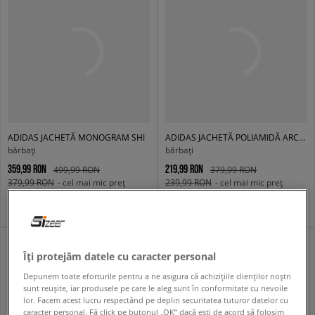
ADIDAS JACHETĂ MONOGRAM SHI
ADIDAS JACHETĂ POLIAMIDĂ ARCH TT
bărbați
bărbați
359,99 RON
219,99 RON
499,99 RON
379,99 RON
379,99 RON
- cel mai mic preț
239,99 RON
- cel mai mic preț
Îți protejăm datele cu caracter personal
Depunem toate eforturile pentru a ne asigura că achizițiile clienților noștri
sunt reușite, iar produsele pe care le aleg sunt în conformitate cu nevoile
lor. Facem acest lucru respectând pe deplin securitatea tuturor datelor cu
caracter personal. Fă click pe butonul „OK” dacă ești de acord să folosim