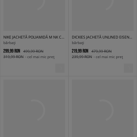
NIKE JACHETĂ POLIAMIDĂ M NK CLUB WVN TRK JKT OS
DICKIES JACHETĂ UNLINED EISENHOWER JACKET REC
bărbați
bărbați
299,99 RON
219,99 RON
499,99 RON
479,99 RON
319,99 RON
- cel mai mic preț
239,99 RON
- cel mai mic preț