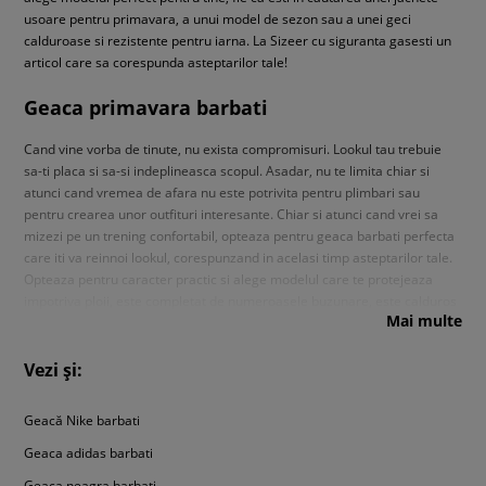
usoare pentru primavara, a unui model de sezon sau a unei geci
calduroase si rezistente pentru iarna. La Sizeer cu siguranta gasesti un
articol care sa corespunda asteptarilor tale!
Geaca primavara barbati
Cand vine vorba de tinute, nu exista compromisuri. Lookul tau trebuie
sa-ti placa si sa-si indeplineasca scopul. Asadar, nu te limita chiar si
atunci cand vremea de afara nu este potrivita pentru plimbari sau
pentru crearea unor outfituri interesante. Chiar si atunci cand vrei sa
mizezi pe un trening confortabil, opteaza pentru geaca barbati perfecta
care iti va reinnoi lookul, corespunzand in acelasi timp asteptarilor tale.
Opteaza pentru caracter practic si alege modelul care te protejeaza
impotriva ploii, este completat de numeroasele buzunare, este calduros
Mai multe
si are un design modern. La Sizeer gasesti o gama larga de produse,
printre care cu siguranta vei alege Geaca primavara pentru barbati
potrivite pentru tine.
Nu stii ce geaca primavara barbati sa alegi? Te
Vezi și:
intrebi daca sa mizezi pe o geaca bomber, o jacheta de vant clasica,
un model care face trimitere la bluze calduroase si placute sau sa
Geacă Nike barbati
optezi pentru articole de sezon multifunctionale?
La noi gasesti
Geaca adidas barbati
toate aceste produse - fie ca este vorba de modele din denim cu guler,
jachete de sezon cu gluga pentru barbati, geci matlasate, mai usoare
Geaca neagra barbati