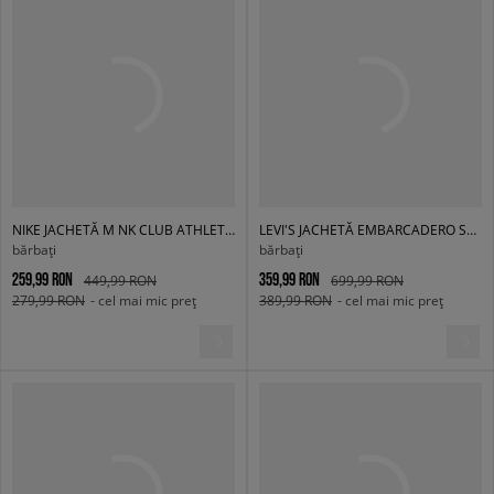
NIKE JACHETĂ M NK CLUB ATHLETE HD JACKET
LEVI'S JACHETĂ EMBARCADERO STATION JKT DARK INDIGO - FLAT FI
bărbați
bărbați
259,99 RON
359,99 RON
449,99 RON
699,99 RON
279,99 RON
- cel mai mic preț
389,99 RON
- cel mai mic preț