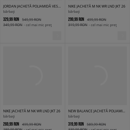
JORDAN JACHETĂ POLIAMIDĂ VESTE JORDAN ESSENTIALS DRAFT
NIKE JACHETĂ M NK WR LND JKT 26
bărbați
bărbați
329,99 RON
299,99 RON
549,99 RON
499,99 RON
349,99 RON
- cel mai mic preț
319,99 RON
- cel mai mic preț
NIKE JACHETĂ M NK WR LND JKT 26
NEW BALANCE JACHETĂ POLIAMIDĂ SPORT LEGACY JACKET
bărbați
bărbați
269,99 RON
319,99 RON
499,99 RON
589,99 RON
289,99 RON
- cel mai mic preț
339,99 RON
- cel mai mic preț