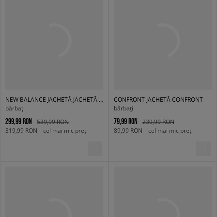
NEW BALANCE JACHETĂ JACHETĂ NB ATHLETICS NATURE STATE CO PHM
CONFRONT JACHETĂ CONFRONT
bărbați
bărbați
299,99 RON
79,99 RON
539,99 RON
239,99 RON
319,99 RON
- cel mai mic preț
89,99 RON
- cel mai mic preț