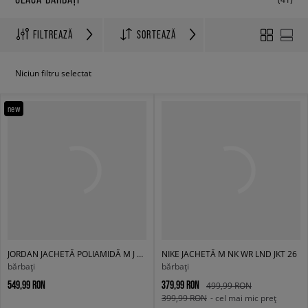
FILTREAZĂ
SORTEAZĂ
Niciun filtru selectat
new
JORDAN JACHETĂ POLIAMIDĂ M J DRAFT JKT
NIKE JACHETĂ M NK WR LND JKT 26
bărbați
bărbați
549,99 RON
379,99 RON
499,99 RON
399,99 RON
- cel mai mic preț