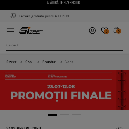
ALĂTURĂ-TE SIZEERCLUB
Livrare gratuită peste 400 RON
0
0
Sizeer
>
Copii
>
Branduri
>
Vans
VANS PENTRU COPII
(17)