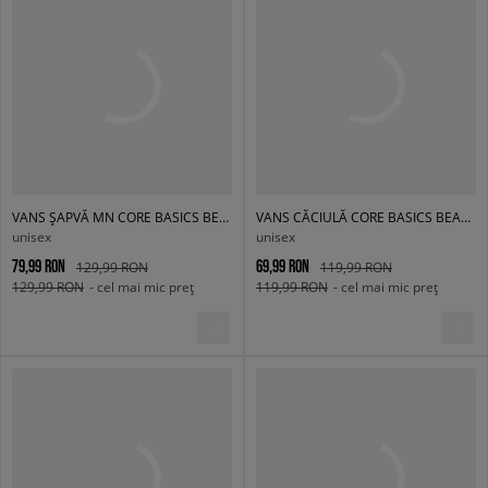
VANS ȘAPVĂ MN CORE BASICS BEANIE
VANS CĂCIULĂ CORE BASICS BEANIE
unisex
unisex
79,99 RON
69,99 RON
129,99 RON
119,99 RON
129,99 RON
- cel mai mic preț
119,99 RON
- cel mai mic preț