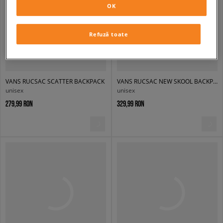
OK
Refuză toate
VANS RUCSAC SCATTER BACKPACK
VANS RUCSAC NEW SKOOL BACKPACK
unisex
unisex
279,99 RON
329,99 RON