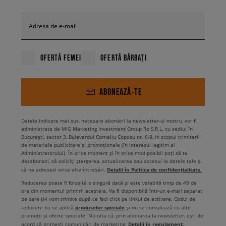
place să îmbini trendurile actuale pentru a crea un outfit modern?
În cazul acesta mizează pe încălțămintea pastelată marca Vans – ce
Adresa de e-mail
părere ai despre pantofii roz sau galbeni de la Vans?
Aceștia se
asortează perfect cu ținutele vestimentare de primăvară-vară. În
schimb, pentru fanii stilului clasic cu tentă casual am pregătit modele
OFERTĂ FEMEI
OFERTĂ BĂRBAȚI
clasice, completate de imprimeuri interesante. Te atrage perechea de
pantofi Old Skool cu inimioare sau patch-ul în degrade cu denumirea
brandului? Te așteaptă, de asemenea, versiuni de pantofi cu imprimeu
ABONEAZĂ-TE
floral și modelul iconic în carouri. Ce model de teniși pentru copii te
tentează de această dată? Sau te-ai decis să mizezi pe încălțămintea
legendară și alegi ceva mai îndrăzneț pentru a completa outfit-ul? Vezi
ce te așteaptă la noi și adaugă mai multe în coș, deoarece la
Datele indicate mai sus, necesare abonării la newsletter-ul nostru, vor fi
administrate de MIG Marketing Investment Group Ro S.R.L. cu sediul în
cumpărăturile de peste 250 RON beneficiezi de livrare gratuită.
București, sector 3, Bulevardul Corneliu Coposu nr. 6-8, în scopul trimiterii
de materiale publicitare și promoționale (în interesul legitim al
Administratorului). În orice moment și în orice mod posibil poți să te
dezabonezi, să soliciți ștergerea, actualizarea sau accesul la datele tale și
Detalii în Politica de confidențialitate.
să ne adresezi orice alte întrebări.
Reducerea poate fi folosită o singură dată și este valabilă timp de 48 de
ore din momentul primirii acesteia. Va fi disponibilă într-un e-mail separat
pe care ți-l vom trimite după ce faci click pe linkul de activare. Codul de
produselor speciale
reducere nu se aplică
și nu se cumulează cu alte
promoții și oferte speciale. Nu uita că, prin abonarea la newsletter, ești de
Detalii în regulament
acord să primești comunicări de marketing.
.