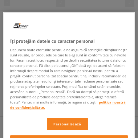
Îți protejăm datele cu caracter personal
Depunem toate eforturile pentru a ne asigura că achizițiile clienților noștri
sunt reușite, iar produsele pe care le aleg sunt în conformitate cu nevoile
lor. Facem acest lucru respectând pe deplin securitatea tuturor datelor cu
caracter personal. Fă click pe butonul „OK” dacă ești de acord să folosim
informații despre modul în care navighezi pe site-ul nostru pentru a
pregăti conținut personalizat special pentru tine, inclusiv recomandări de
produse adaptate nevoilor și intereselor tale, reclame personalizate sau
VANS PENAR OLD SKOOL PENCIL POUCH
VANS BORSETĂ LAWLER TOTE
reținerea preferințelor selectate. Poți modifica oricând setările cookie,
unisex
unisex
accesând butonul „Personalizează”. Dacă nu dorești să primești o ofertă
69,99 RON
299,99 RON
personalizată de produse adaptate preferințelor tale, alege "Refuză
toate". Pentru mai multe informații, te rugăm să citești
politica noastră
de confidențialitate.
Personalizează