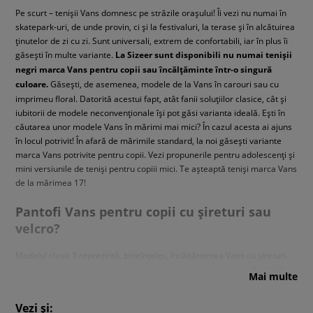
Pe scurt – tenișii Vans domnesc pe străzile orașului! Îi vezi nu numai în
skatepark-uri, de unde provin, ci și la festivaluri, la terase și în alcătuirea
ținutelor de zi cu zi. Sunt universali, extrem de confortabili, iar în plus îi
găsești în multe variante.
La Sizeer sunt disponibili nu numai tenișii
negri marca Vans pentru copii sau încălțăminte într-o singură
culoare.
Găsești, de asemenea, modele de la Vans în carouri sau cu
imprimeu floral. Datorită acestui fapt, atât fanii soluțiilor clasice, cât și
iubitorii de modele neconvenționale își pot găsi varianta ideală. Ești în
căutarea unor modele Vans în mărimi mai mici? În cazul acesta ai ajuns
în locul potrivit! În afară de mărimile standard, la noi găsești variante
marca Vans potrivite pentru copii. Vezi propunerile pentru adolescenți și
mini versiunile de teniși pentru copiii mici. Te așteaptă teniși marca Vans
de la mărimea 17!
Pantofi Vans pentru copii cu șireturi sau
velcro?
Modelul clasic îl reprezintă, bineînțeles, încălțămintea Vans cu șireturi.
Această versiune a cucerit inimile fanilor trendurilor urbane.
Pantofii
Mai multe
clasici cu șireturi Vans Old Skool și Sk8-Hi peste gleznă sunt
potriviți în orice situație.
Însă știm foarte bine că micii fani ai
Vezi și:
activităților de zi cu zi abia așteaptă să se încalțe cu pantofii preferați și