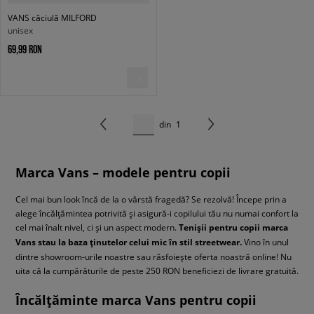
VANS căciulă MILFORD
unisex
69,99 RON
din
1
Marca Vans – modele pentru copii
Cel mai bun look încă de la o vârstă fragedă? Se rezolvă! Începe prin a
alege încălțămintea potrivită și asigură-i copilului tău nu numai confort la
cel mai înalt nivel, ci și un aspect modern.
Tenișii pentru copii marca
Vans stau la baza ținutelor celui mic în stil streetwear.
Vino în unul
dintre showroom-urile noastre sau răsfoiește oferta noastră online! Nu
uita că la cumpărăturile de peste 250 RON beneficiezi de livrare gratuită.
Încălțăminte marca Vans pentru copii