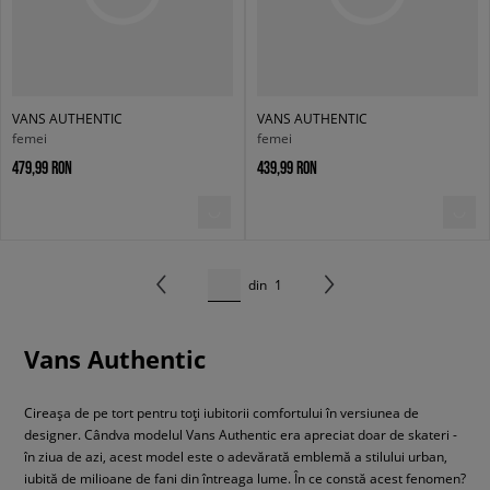
VANS AUTHENTIC
VANS AUTHENTIC
femei
femei
479,99 RON
439,99 RON
din
1
Vans Authentic
Cireașa de pe tort pentru toți iubitorii comfortului în versiunea de
designer. Cândva modelul Vans Authentic era apreciat doar de skateri -
în ziua de azi, acest model este o adevărată emblemă a stilului urban,
iubită de milioane de fani din întreaga lume. În ce constă acest fenomen?