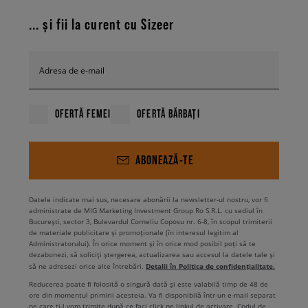
... și fii la curent cu Sizeer
Adresa de e-mail
OFERTĂ FEMEI
OFERTĂ BĂRBAȚI
ABONEAZĂ-TE
Datele indicate mai sus, necesare abonării la newsletter-ul nostru, vor fi
administrate de MIG Marketing Investment Group Ro S.R.L. cu sediul în
București, sector 3, Bulevardul Corneliu Coposu nr. 6-8, în scopul trimiterii
de materiale publicitare și promoționale (în interesul legitim al
Administratorului). În orice moment și în orice mod posibil poți să te
dezabonezi, să soliciți ștergerea, actualizarea sau accesul la datele tale și
Detalii în Politica de confidențialitate.
să ne adresezi orice alte întrebări.
Reducerea poate fi folosită o singură dată și este valabilă timp de 48 de
ore din momentul primirii acesteia. Va fi disponibilă într-un e-mail separat
pe care ți-l vom trimite după ce faci click pe linkul de activare. Codul de