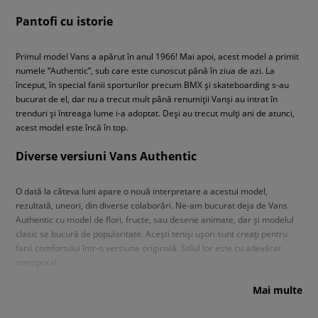
Pantofi cu istorie
Primul model Vans a apărut în anul 1966! Mai apoi, acest model a primit
numele “Authentic”, sub care este cunoscut până în ziua de azi. La
început, în special fanii sporturilor precum BMX și skateboarding s-au
bucurat de el, dar nu a trecut mult până renumiții Vanși au intrat în
trenduri și întreaga lume i-a adoptat. Deși au trecut mulți ani de atunci,
acest model este încă în top.
Diverse versiuni Vans Authentic
O dată la câteva luni apare o nouă interpretare a acestui model,
rezultată, uneori, din diverse colaborări. Ne-am bucurat deja de Vans
Authentic cu model de flori, fructe, sau desene animate, dar și modelul
clasic se bucură de popularitate. Acești teniși ușori sunt creați pentru
fanii comfortului într-o versiune originală. Stilul lor este cu adevărat
atemporal.
Mai multe