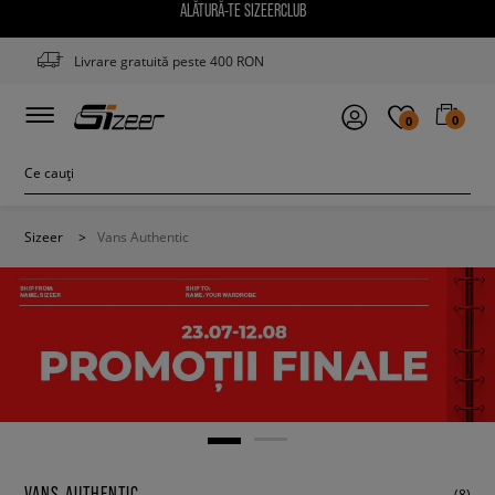
ALĂTURĂ-TE SIZEERCLUB
Livrare gratuită peste 400 RON
0
0
Sizeer
>
Vans Authentic
VANS AUTHENTIC
(8)