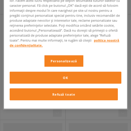
lor. Facem acest lucru respectând pe deplin securitatea tuturor datelor cu
caracter personal. Fă click pe butonul „OK” dacă ești de acord să folosim
informații despre modul în care navighezi pe site-ul nostru pentru a
pregăti conținut personalizat special pentru tine, inclusiv recomandări de
produse adaptate nevoilor și intereselor tale, reclame personalizate sau
reținerea preferințelor selectate. Poți modifica oricând setările cookie,
accesând butonul „Personalizează”. Dacă nu dorești să primești o ofertă
personalizată de produse adaptate preferințelor tale, alege "Refuză
toate". Pentru mai multe informații, te rugăm să citești
politica noastră
de confidențialitate.
Personalizează
OK
VANS AUTHENTIC
VANS AUTHENTIC
bărbați
bărbați
Refuză toate
229,99 RON
269,99 RON
369,99 RON
369,99 RON
239,99 RON
- cel mai mic preț
279,99 RON
- cel mai mic preț