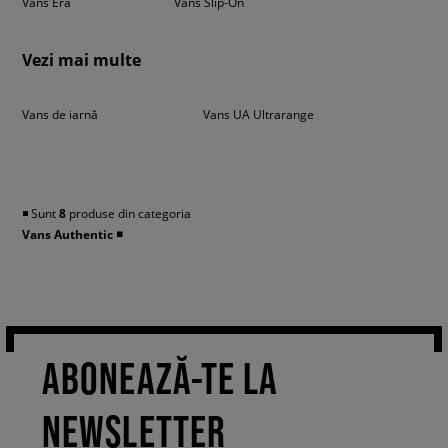
Vans Era
Vans Slip-On
Vezi mai multe
Vans de iarnă
Vans UA Ultrarange
◾️ Sunt
8
produse din categoria
Vans Authentic
◾️
ABONEAZĂ-TE LA
NEWSLETTER