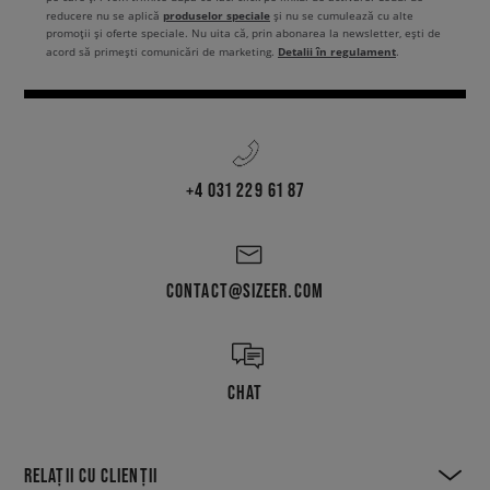
produselor speciale
reducere nu se aplică
și nu se cumulează cu alte
promoții și oferte speciale. Nu uita că, prin abonarea la newsletter, ești de
Detalii în regulament
acord să primești comunicări de marketing.
.
+4 031 229 61 87
CONTACT@SIZEER.COM
CHAT
RELAȚII CU CLIENȚII