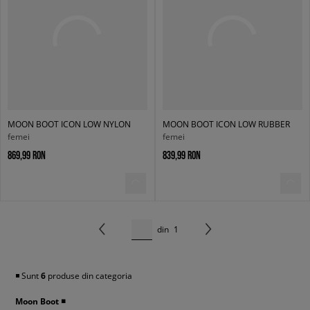
MOON BOOT ICON LOW NYLON
MOON BOOT ICON LOW RUBBER
femei
femei
869,99 RON
839,99 RON
din
1
◾️ Sunt
6
produse din categoria
Moon Boot
◾️