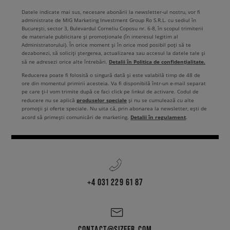
Datele indicate mai sus, necesare abonării la newsletter-ul nostru, vor fi
administrate de MIG Marketing Investment Group Ro S.R.L. cu sediul în
București, sector 3, Bulevardul Corneliu Coposu nr. 6-8, în scopul trimiterii
de materiale publicitare și promoționale (în interesul legitim al
Administratorului). În orice moment și în orice mod posibil poți să te
dezabonezi, să soliciți ștergerea, actualizarea sau accesul la datele tale și
Detalii în Politica de confidențialitate.
să ne adresezi orice alte întrebări.
Reducerea poate fi folosită o singură dată și este valabilă timp de 48 de
ore din momentul primirii acesteia. Va fi disponibilă într-un e-mail separat
pe care ți-l vom trimite după ce faci click pe linkul de activare. Codul de
produselor speciale
reducere nu se aplică
și nu se cumulează cu alte
promoții și oferte speciale. Nu uita că, prin abonarea la newsletter, ești de
Detalii în regulament
acord să primești comunicări de marketing.
.
+4 031 229 61 87
CONTACT@SIZEER.COM