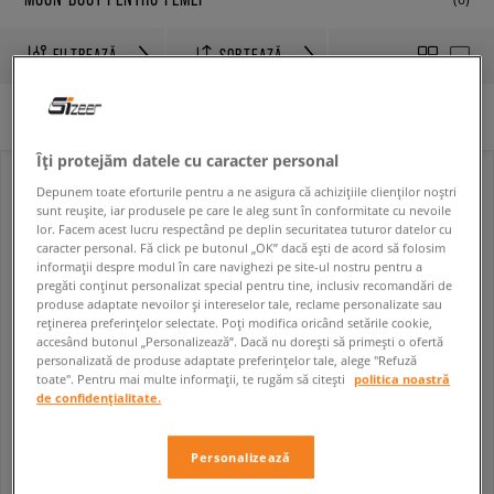
FILTREAZĂ
SORTEAZĂ
Niciun filtru selectat
Îți protejăm datele cu caracter personal
online only
Depunem toate eforturile pentru a ne asigura că achizițiile clienților noștri
sunt reușite, iar produsele pe care le aleg sunt în conformitate cu nevoile
lor. Facem acest lucru respectând pe deplin securitatea tuturor datelor cu
caracter personal. Fă click pe butonul „OK” dacă ești de acord să folosim
informații despre modul în care navighezi pe site-ul nostru pentru a
pregăti conținut personalizat special pentru tine, inclusiv recomandări de
produse adaptate nevoilor și intereselor tale, reclame personalizate sau
reținerea preferințelor selectate. Poți modifica oricând setările cookie,
accesând butonul „Personalizează”. Dacă nu dorești să primești o ofertă
personalizată de produse adaptate preferințelor tale, alege "Refuză
toate". Pentru mai multe informații, te rugăm să citești
politica noastră
de confidențialitate.
MOON BOOT ICON NYLON
MOON BOOT NYLON
femei
femei
754,99 RON
754,99 RON
949,99 RON
949,99 RON
Personalizează
759,99 RON
- cel mai mic preț
759,99 RON
- cel mai mic preț