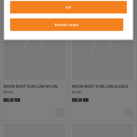
OK
Refuză toate
MOON BOOT ICON LOW NYLON
MOON BOOT ICON LOW GLANCE
femei
femei
869,99 RON
999,99 RON