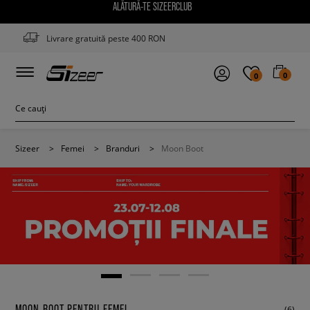
ALĂTURĂ-TE SIZEERCLUB
Livrare gratuită peste 400 RON
0
0
Sizeer
>
Femei
>
Branduri
>
Moon Boot
MOON BOOT PENTRU FEMEI
(6)