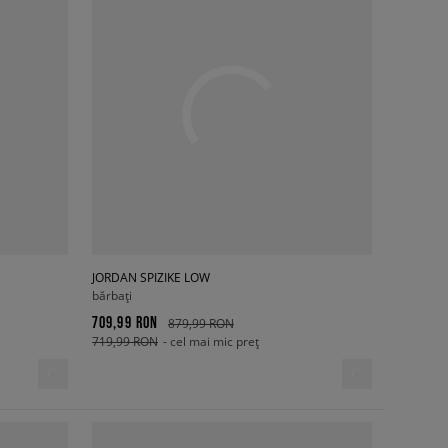
JORDAN SPIZIKE LOW
bărbați
709,99 RON
879,99 RON
719,99 RON
- cel mai mic preț