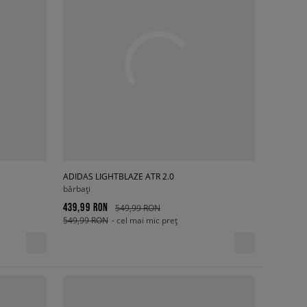
ADIDAS LIGHTBLAZE ATR 2.0
bărbați
439,99 RON
549,99 RON
549,99 RON
- cel mai mic preț