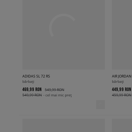
ADIDAS SL 72 RS
AIR JORDAN
bărbați
bărbați
469,99 RON
449,99 RON
549,99 RON
549,99 RON
- cel mai mic preț
459,99 RON