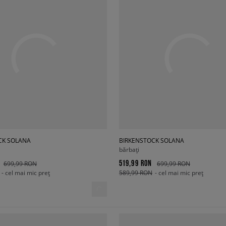
CK SOLANA
BIRKENSTOCK SOLANA
bărbați
519,99 RON
699,99 RON
699,99 RON
- cel mai mic preț
589,99 RON
- cel mai mic preț