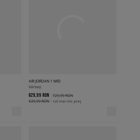
AIR JORDAN 1 MID
bărbați
629,99 RON
729,99 RON
639,99 RON
- cel mai mic preț