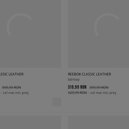
SSIC LEATHER
REEBOK CLASSIC LEATHER
bărbați
319,99 RON
399,99 RON
399,99 RON
- cel mai mic preț
329,99 RON
- cel mai mic preț