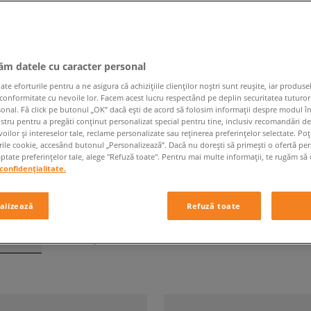
jăm datele cu caracter personal
PRODUSE BĂRBAȚI
 eforturile pentru a ne asigura că achizițiile clienților noștri sunt reușite, iar produsel
 conformitate cu nevoile lor. Facem acest lucru respectând pe deplin securitatea tuturor
sonal. Fă click pe butonul „OK” dacă ești de acord să folosim informații despre modul î
Brand
Culoare
ostru pentru a pregăti conținut personalizat special pentru tine, inclusiv recomandări d
oilor și intereselor tale, reclame personalizate sau reținerea preferințelor selectate. Po
rile cookie, accesând butonul „Personalizează”. Dacă nu dorești să primești o ofertă pe
tate preferințelor tale, alege "Refuză toate". Pentru mai multe informații, te rugăm să 
confidențialitate.
alizează
Refuză toate
e pagină
din
2028
produse