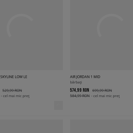
 SKYLINE LOW LE
AIR JORDAN 1 MID
bărbați
574,99 RON
529,99 RON
699,99 RON
- cel mai mic preț
584,99 RON
- cel mai mic preț