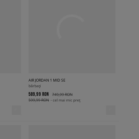
AIR JORDAN 1 MID SE
bărbați
589,99 RON
749,99 RON
599,99 RON
- cel mai mic preț