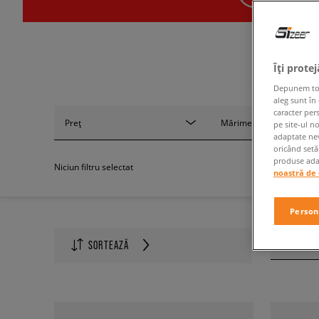
Îți prote
Depunem toate
aleg sunt în
caracter per
Preț
Mărime
pe site-ul n
adaptate nev
oricând setă
produse adap
Niciun filtru selectat
noastră de 
Person
Produse p
SORTEAZĂ
60