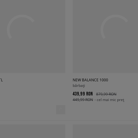
TL
NEW BALANCE 1000
bărbați
439,99 RON
879,99 RON
449,99 RON
- cel mai mic preț