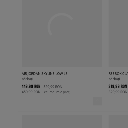
AIR JORDAN SKYLINE LOW LE
REEBOK CLA
bărbați
bărbați
449,99 RON
319,99 RON
529,99 RON
459,99 RON
- cel mai mic preț
329,99 RON