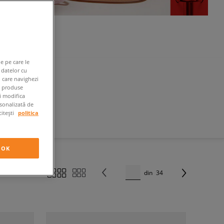
e pe care le
 datelor cu
n care navighezi
e produse
ți modifica
rsonalizată de
citești
politica
OK
din
34