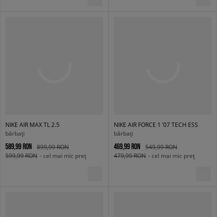
NIKE AIR MAX TL 2.5
NIKE AIR FORCE 1 ’07 TECH ESS
bărbați
bărbați
589,99 RON
469,99 RON
899,99 RON
549,99 RON
599,99 RON
- cel mai mic preț
479,99 RON
- cel mai mic preț