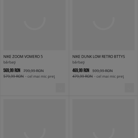
NIKE ZOOM VOMERO 5
NIKE DUNK LOW RETRO BTTYS
bărbați
bărbați
569,99 RON
469,99 RON
799,99 RON
599,99 RON
579,99 RON
- cel mai mic preț
479,99 RON
- cel mai mic preț