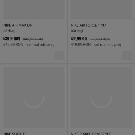
NIKE AIR MAX DN
NIKE AIR FORCE 1 '07
bărbați
bărbați
539,99 RON
409,99 RON
849,99 RON
599,99 RON
549,99 RON
- cel mai mic preț
419,99 RON
- cel mai mic preț
NIKE SHOX TL
NIKE P-6000 PRM STYLE