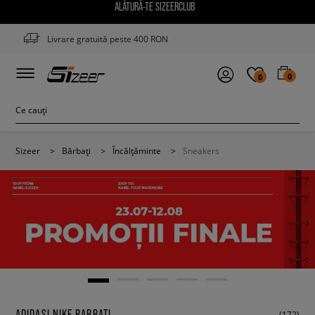
ALĂTURĂ-TE SIZEERCLUB
Livrare gratuită peste 400 RON
0
0
Sizeer
>
Bărbați
>
Încălțăminte
>
Sneakers
ADIDASI NIKE BARBATI
(172)