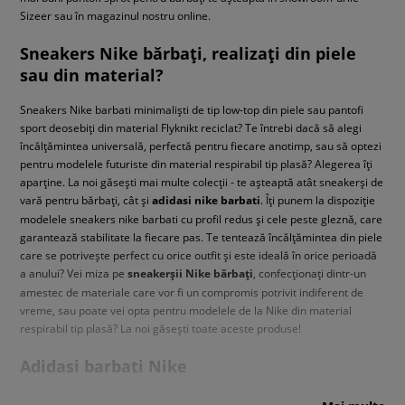
Sizeer sau în magazinul nostru online.
Sneakers Nike bărbați, realizați din piele
sau din material?
Sneakers Nike barbati minimaliști de tip low-top din piele sau pantofi
sport deosebiți din material Flyknikt reciclat? Te întrebi dacă să alegi
încălțămintea universală, perfectă pentru fiecare anotimp, sau să optezi
pentru modelele futuriste din material respirabil tip plasă? Alegerea îți
aparține. La noi găsești mai multe colecții - te așteaptă atât sneakerși de
vară pentru bărbați, cât și
adidasi nike barbati
. Îți punem la dispoziție
modelele sneakers nike barbati cu profil redus și cele peste gleznă, care
garantează stabilitate la fiecare pas. Te tentează încălțămintea din piele
care se potrivește perfect cu orice outfit și este ideală în orice perioadă
a anului? Vei miza pe
sneakerșii Nike bărbați
, confecționați dintr-un
amestec de materiale care vor fi un compromis potrivit indiferent de
vreme, sau poate vei opta pentru modelele de la Nike din material
respirabil tip plasă? La noi găsești toate aceste produse!
Adidasi barbati Nike
Te tentează colecțiile cunoscute care se inspiră din stilul anilor ‘80? Sau