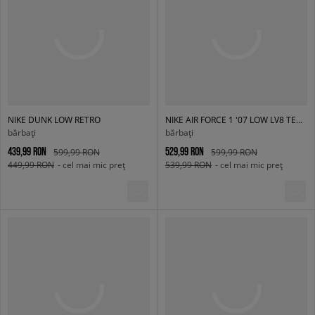
NIKE DUNK LOW RETRO
NIKE AIR FORCE 1 '07 LOW LV8 TECH
bărbați
bărbați
439,99 RON
529,99 RON
599,99 RON
599,99 RON
449,99 RON
- cel mai mic preț
539,99 RON
- cel mai mic preț