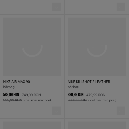
NIKE AIR MAX 90
NIKE KILLSHOT 2 LEATHER
bărbați
bărbați
589,99 RON
289,99 RON
749,99 RON
479,99 RON
599,99 RON
- cel mai mic preț
309,99 RON
- cel mai mic preț