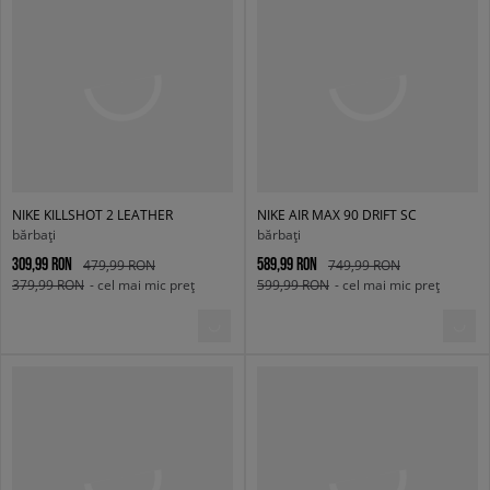
NIKE KILLSHOT 2 LEATHER
NIKE AIR MAX 90 DRIFT SC
bărbați
bărbați
309,99 RON
589,99 RON
479,99 RON
749,99 RON
379,99 RON
- cel mai mic preț
599,99 RON
- cel mai mic preț