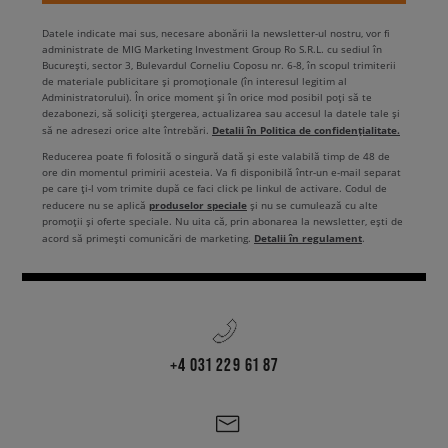
Datele indicate mai sus, necesare abonării la newsletter-ul nostru, vor fi
administrate de MIG Marketing Investment Group Ro S.R.L. cu sediul în
București, sector 3, Bulevardul Corneliu Coposu nr. 6-8, în scopul trimiterii
de materiale publicitare și promoționale (în interesul legitim al
Administratorului). În orice moment și în orice mod posibil poți să te
dezabonezi, să soliciți ștergerea, actualizarea sau accesul la datele tale și
Detalii în Politica de confidențialitate.
să ne adresezi orice alte întrebări.
Reducerea poate fi folosită o singură dată și este valabilă timp de 48 de
ore din momentul primirii acesteia. Va fi disponibilă într-un e-mail separat
pe care ți-l vom trimite după ce faci click pe linkul de activare. Codul de
produselor speciale
reducere nu se aplică
și nu se cumulează cu alte
promoții și oferte speciale. Nu uita că, prin abonarea la newsletter, ești de
Detalii în regulament
acord să primești comunicări de marketing.
.
+4 031 229 61 87