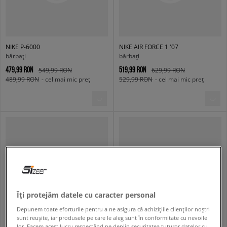
NIKE P-6000
NIKE AIR FORCE 1 '07
bărbați
bărbați
479,99 RON
519,99 RON
549,99 RON
629,99 RON
489,99 RON
- cel mai mic preț
529,99 RON
- cel mai mic preț
Îți protejăm datele cu caracter personal
Depunem toate eforturile pentru a ne asigura că achizițiile clienților noștri
sunt reușite, iar produsele pe care le aleg sunt în conformitate cu nevoile
lor. Facem acest lucru respectând pe deplin securitatea tuturor datelor cu