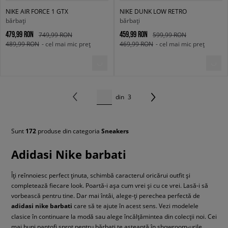
NIKE AIR FORCE 1 GTX
NIKE DUNK LOW RETRO
bărbați
bărbați
479,99 RON
459,99 RON
749,99 RON
599,99 RON
489,99 RON
- cel mai mic preț
469,99 RON
- cel mai mic preț
din
3
Sunt
172
produse din categoria
Sneakers
Adidasi Nike barbati
Îți reînnoiesc perfect ținuta, schimbă caracterul oricărui outfit și
completează fiecare look. Poartă-i așa cum vrei și cu ce vrei. Lasă-i să
vorbească pentru tine. Dar mai întâi, alege-ți perechea perfectă de
adidasi nike barbati
care să te ajute în acest sens. Vezi modelele
clasice în continuare la modă sau alege încălțămintea din colecții noi. Cei
mai buni pantofi sprot pentru bărbați te așteaptă în showroom-urile