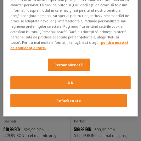
NIKE AIR MAX 90 PREMIUM
NIKE AIR MAX MOTO 2K
caracter personal. Fă click pe butonul „OK” dacă ești de acord să folosim
bărbați
bărbați
informații despre modul în care navighezi pe site-ul nostru pentru a
649,99 RON
479,99 RON
pregăti conținut personalizat special pentru tine, inclusiv recomandări de
779,99 RON
679,99 RON
produse adaptate nevoilor și intereselor tale, reclame personalizate sau
659,99 RON
- cel mai mic preț
489,99 RON
- cel mai mic preț
reținerea preferințelor selectate. Poți modifica oricând setările cookie,
accesând butonul „Personalizează”. Dacă nu dorești să primești o ofertă
personalizată de produse adaptate preferințelor tale, alege "Refuză
toate". Pentru mai multe informații, te rugăm să citești
politica noastră
de confidențialitate.
Personalizează
OK
Refuză toate
NIKE AIR FORCE 1 '07 LOW ESS 3X
NIKE DUNK LOW GTX
bărbați
bărbați
519,99 RON
509,99 RON
629,99 RON
699,99 RON
529,99 RON
- cel mai mic preț
519,99 RON
- cel mai mic preț