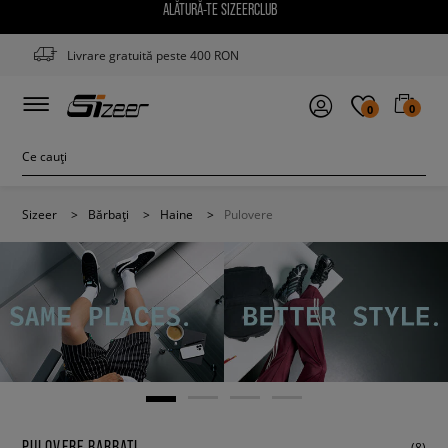
ALĂTURĂ-TE SIZEERCLUB
Livrare gratuită peste 400 RON
0
0
Sizeer
>
Bărbați
>
Haine
>
Pulovere
PULOVERE BARBATI
(8)