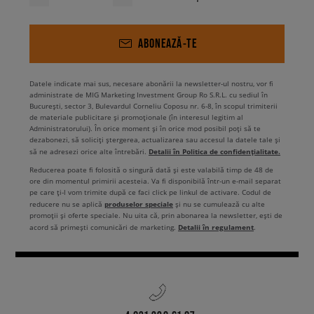
ABONEAZĂ-TE
Datele indicate mai sus, necesare abonării la newsletter-ul nostru, vor fi
administrate de MIG Marketing Investment Group Ro S.R.L. cu sediul în
București, sector 3, Bulevardul Corneliu Coposu nr. 6-8, în scopul trimiterii
de materiale publicitare și promoționale (în interesul legitim al
Administratorului). În orice moment și în orice mod posibil poți să te
dezabonezi, să soliciți ștergerea, actualizarea sau accesul la datele tale și
Detalii în Politica de confidențialitate.
să ne adresezi orice alte întrebări.
Reducerea poate fi folosită o singură dată și este valabilă timp de 48 de
ore din momentul primirii acesteia. Va fi disponibilă într-un e-mail separat
pe care ți-l vom trimite după ce faci click pe linkul de activare. Codul de
produselor speciale
reducere nu se aplică
și nu se cumulează cu alte
promoții și oferte speciale. Nu uita că, prin abonarea la newsletter, ești de
Detalii în regulament
acord să primești comunicări de marketing.
.