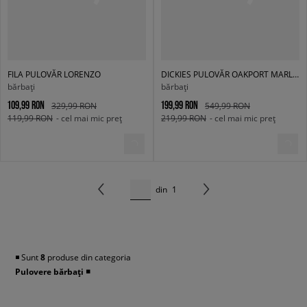
FILA PULOVĂR LORENZO
DICKIES PULOVĂR OAKPORT MARL SWEATER
bărbați
bărbați
109,99 RON
199,99 RON
329,99 RON
549,99 RON
119,99 RON
- cel mai mic preț
219,99 RON
- cel mai mic preț
din
1
◾️ Sunt
8
produse din categoria
Pulovere bărbați
◾️