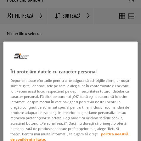
FILTREAZĂ
SORTEAZĂ
Niciun filtru selectat
online only
Îți protejăm datele cu caracter personal
Depunem toate eforturile pentru a ne asigura că achizițiile clienților noștri
sunt reușite, iar produsele pe care le aleg sunt în conformitate cu nevoile
lor. Facem acest lucru respectând pe deplin securitatea tuturor datelor cu
caracter personal. Fă click pe butonul „OK” dacă ești de acord să folosim
informații despre modul în care navighezi pe site-ul nostru pentru a
pregăti conținut personalizat special pentru tine, inclusiv recomandări de
produse adaptate nevoilor și intereselor tale, reclame personalizate sau
DICKIES PULOVĂR RUSTON SWEATER
DICKIES PULOVĂR SUMMERDALE SWEATER
reținerea preferințelor selectate. Poți modifica oricând setările cookie,
bărbați
bărbați
accesând butonul „Personalizează”. Dacă nu dorești să primești o ofertă
personalizată de produse adaptate preferințelor tale, alege "Refuză
329,99 RON
179,99 RON
649,99 RON
419,99 RON
toate". Pentru mai multe informații, te rugăm să citești
politica noastră
359,99 RON
- cel mai mic preț
199,99 RON
- cel mai mic preț
de confidențialitate.