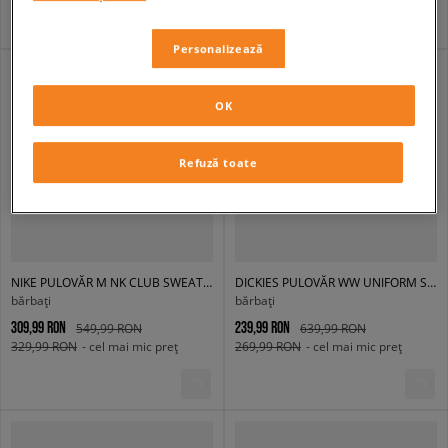
Personalizează
OK
Refuză toate
NIKE PULOVĂR M NK CLUB SWEATER JERSEY
DICKIES PULOVĂR WW UNIFORM SWEATER
bărbați
bărbați
309,99 RON
239,99 RON
549,99 RON
639,99 RON
329,99 RON
- cel mai mic preț
269,99 RON
- cel mai mic preț