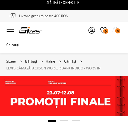
ALĂTURĂ-TE SIZEERCLUB
Livrare gratuită peste 400 RON
0
0
Sizeer
>
Bărbați
>
Haine
>
Cămăși
>
LEVI'S CĂMAșĂ JACKSON WORKER DARK INDIGO - WORN IN