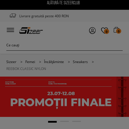
ALĂTURĂ-TE SIZEERCLUB
Livrare gratuită peste 400 RON
0
0
Sizeer
>
Femei
>
Încălțăminte
>
Sneakers
>
REEBOK CLASSIC NYLON