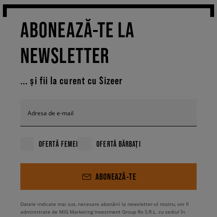
ABONEAZĂ-TE LA
NEWSLETTER
... și fii la curent cu Sizeer
Adresa de e-mail
OFERTĂ FEMEI
OFERTĂ BĂRBAȚI
ABONEAZĂ-TE
Datele indicate mai sus, necesare abonării la newsletter-ul nostru, vor fi
administrate de MIG Marketing Investment Group Ro S.R.L. cu sediul în