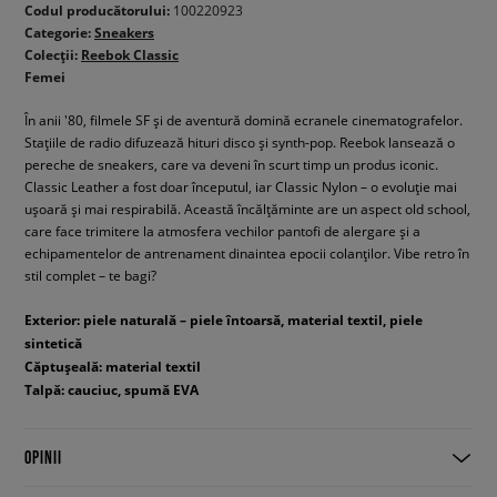
Codul producătorului:
100220923
Categorie:
Sneakers
Colecții:
Reebok Classic
Femei
În anii '80, filmele SF și de aventură domină ecranele cinematografelor.
Stațiile de radio difuzează hituri disco și synth-pop. Reebok lansează o
pereche de sneakers, care va deveni în scurt timp un produs iconic.
Classic Leather a fost doar începutul, iar Classic Nylon – o evoluție mai
ușoară și mai respirabilă. Această încălțăminte are un aspect old school,
care face trimitere la atmosfera vechilor pantofi de alergare și a
echipamentelor de antrenament dinaintea epocii colanților. Vibe retro în
stil complet – te bagi?
Exterior: piele naturală – piele întoarsă, material textil, piele
sintetică
Căptușeală: material textil
Talpă: cauciuc, spumă EVA
OPINII