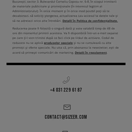
București, sector 3, Bulevardul Corneliu Coposu nr. 6-8, în scopul trimiterii
de materiale publicitare și promoționale (în interesul legitim al
Administratorului). În orice moment și în orice mod posibil poți să te
dezabonezi, să soliciți ștergerea, actualizarea sau accesul la datele tale și
Detalii în Politica de confidențialitate.
să ne adresezi orice alte întrebări.
Reducerea poate fi folosită o singură dată și este valabilă timp de 48 de
ore din momentul primirii acesteia. Va fi disponibilă într-un e-mail separat
pe care ți-l vom trimite după ce faci click pe linkul de activare. Codul de
produselor speciale
reducere nu se aplică
și nu se cumulează cu alte
promoții și oferte speciale. Nu uita că, prin abonarea la newsletter, ești de
Detalii în regulament
acord să primești comunicări de marketing.
.
+4 031 229 61 87
CONTACT@SIZEER.COM