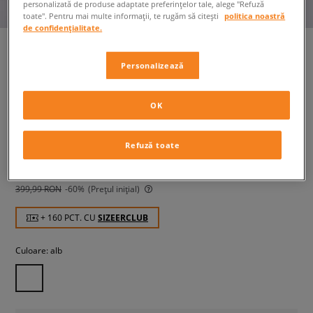
personalizată de produse adaptate preferințelor tale, alege "Refuză
toate". Pentru mai multe informații, te rugăm să citești
politica noastră
de confidențialitate.
Personalizează
REEBOK CLASSIC NYLON
femei, sneakers
OK
159,99 RON
cu TVA
Refuză toate
169,99 RON
-6%
(Cel mai mic preț din ultimele 30 de zile înainte de
reducere)
399,99 RON
-60%
(Prețul inițial)
+ 160 PCT. CU
SIZEERCLUB
Culoare:
alb