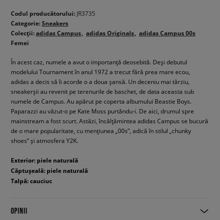
Codul producătorului:
JR3735
Categorie:
Sneakers
Colecții:
adidas Campus
adidas Originals
adidas Campus 00s
Femei
În acest caz, numele a avut o importanță deosebită. Deși debutul
modelului Tournament în anul 1972 a trecut fără prea mare ecou,
adidas a decis să îi acorde o a doua șansă. Un deceniu mai târziu,
sneakerșii au revenit pe terenurile de baschet, de data aceasta sub
numele de Campus. Au apărut pe coperta albumului Beastie Boys.
Paparazzi au văzut-o pe Kate Moss purtându-i. De aici, drumul spre
mainstream a fost scurt. Astăzi, încălțămintea adidas Campus se bucură
de o mare popularitate, cu mențiunea „00s”, adică în stilul „chunky
shoes” și atmosfera Y2K.
Exterior: piele naturală
Căptușeală: piele naturală
Talpă: cauciuc
OPINII