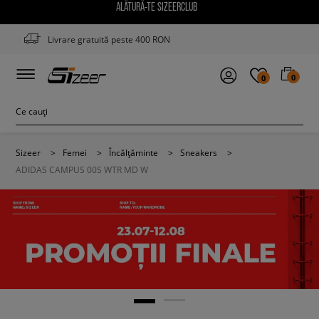
ALĂTURĂ-TE SIZEERCLUB
Livrare gratuită peste 400 RON
0
0
Sizeer
>
Femei
>
Încălțăminte
>
Sneakers
>
ADIDAS CAMPUS 00S WTR MD W