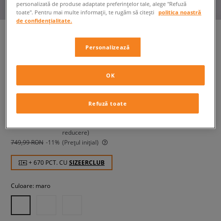
personalizată de produse adaptate preferințelor tale, alege "Refuză
toate". Pentru mai multe informații, te rugăm să citești
politica noastră
de confidențialitate.
Personalizează
ADIDAS CAMPUS 00S WTR MD
W
OK
femei, sneakers
Refuză toate
669,99 RON
cu TVA
749,99 RON
-11%
(Cel mai mic preț din ultimele 30 de zile înainte de
reducere)
749,99 RON
-11%
(Prețul inițial)
+ 670 PCT. CU
SIZEERCLUB
Culoare:
maro