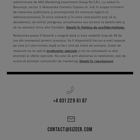
administrate de MIG Marketing Investment Group Ro S.R.L. cu sediul în
București, sector 3, Bulevardul Corneliu Coposu nr. 6-8, în scopul trimiterii
de materiale publicitare și promoționale (în interesul legitim al
Administratorului). În orice moment și în orice mod posibil poți să te
dezabonezi, să soliciți ștergerea, actualizarea sau accesul la datele tale și
Detalii în Politica de confidențialitate.
să ne adresezi orice alte întrebări.
Reducerea poate fi folosită o singură dată și este valabilă timp de 48 de
ore din momentul primirii acesteia. Va fi disponibilă într-un e-mail separat
pe care ți-l vom trimite după ce faci click pe linkul de activare. Codul de
produselor speciale
reducere nu se aplică
și nu se cumulează cu alte
promoții și oferte speciale. Nu uita că, prin abonarea la newsletter, ești de
Detalii în regulament
acord să primești comunicări de marketing.
.
+4 031 229 61 87
CONTACT@SIZEER.COM