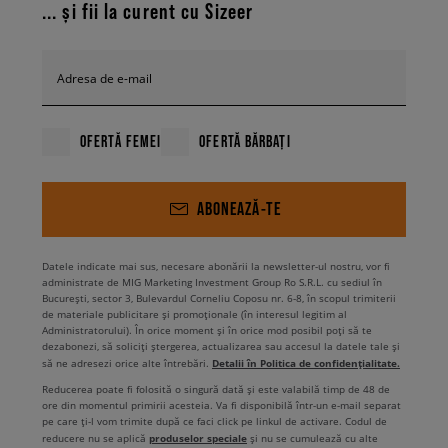
... și fii la curent cu Sizeer
tricou oversize, lung. In versiunea y2k, aceasta arata foarte bine cu blugii
loose fit, cu o curea groasa pe solduri si un top. Completeaza-ti outfitul
cu sneakers adidas Forum 2000 pentru barbati, tricouri de baschet, jorts
lejeri si sepci de baseball. Au venit lunile mai reci? Poarta modelul cu
Adresa de e-mail
pantaloni de trening cu mansete elastice sau blugi inchisi la culoare.
Adauga un hanorac, o vesta sau un longsleeve cu logo – si lookul este
gata. Nu-ti fie teama sa creezi propriile tinute – acesti sneakersi
OFERTĂ FEMEI
OFERTĂ BĂRBAȚI
reprezinta o baza perfecta pentru experimente. In ceea ce priveste stilul,
poti opta pentru o estetica retro-futurista sau pentru un look modern
techwear.
Cu incaltamintea adidas Forum 2000, orice combinatie
ABONEAZĂ-TE
capata un caracter street si un strop de nostalgie.
Ai deja o idee
pentru perechea ta? Vino sa o achizitionezi de la Sizeer – in magazinul
online sau intr-unul dintre showroomurile noastre.
Datele indicate mai sus, necesare abonării la newsletter-ul nostru, vor fi
administrate de MIG Marketing Investment Group Ro S.R.L. cu sediul în
București, sector 3, Bulevardul Corneliu Coposu nr. 6-8, în scopul trimiterii
de materiale publicitare și promoționale (în interesul legitim al
Administratorului). În orice moment și în orice mod posibil poți să te
dezabonezi, să soliciți ștergerea, actualizarea sau accesul la datele tale și
Detalii în Politica de confidențialitate.
să ne adresezi orice alte întrebări.
Reducerea poate fi folosită o singură dată și este valabilă timp de 48 de
ore din momentul primirii acesteia. Va fi disponibilă într-un e-mail separat
pe care ți-l vom trimite după ce faci click pe linkul de activare. Codul de
produselor speciale
reducere nu se aplică
și nu se cumulează cu alte