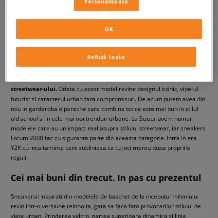
Personalizează
din
1
OK
Refuză toate
Back to the past
Sneakersii adidas Forum 2000, adica revenirea fierbinte in lumea
streetwear-ului.
Odata cu acest model revine designul iconic, vibe-ul
futurist si caracterul urban fara compromisuri. De acum putem avea din
nou in garderoba o pereche care combina tot ce este mai bun in stilul
old school si in cele mai noi trenduri urbane. La Sizeer avem numai
modelele care au un impact real asupra stilului streetwear, iar sneakers
Forum 2000 fac cu siguranta parte din aceasta categorie. Intra in era
Y2K cu incaltaminte care subliniaza ca tu joci mereu dupa propriile
reguli.
Cei mai buni din trecut. In pas cu prezentul
Sneakersii inspirati din modelele de baschet de la inceputul mileniului
revin intr-o versiune reinnoita, gata sa faca fata provocarilor stilului de
viata urban. Prinderea velcro, partea superioara dinamica si linia