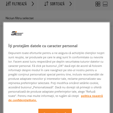
FILTREAZĂ
SORTEAZĂ
Niciun filtru selectat
Îți protejăm datele cu caracter personal
Depunem toate eforturile pentru a ne asigura că achizițiile clienților noștri
sunt reușite, iar produsele pe care le aleg sunt în conformitate cu nevoile
lor. Facem acest lucru respectând pe deplin securitatea tuturor datelor cu
caracter personal. Fă click pe butonul „OK” dacă ești de acord să folosim
informații despre modul în care navighezi pe site-ul nostru pentru a
pregăti conținut personalizat special pentru tine, inclusiv recomandări de
produse adaptate nevoilor și intereselor tale, reclame personalizate sau
reținerea preferințelor selectate. Poți modifica oricând setările cookie,
ADIDAS FORUM2000
accesând butonul „Personalizează”. Dacă nu dorești să primești o ofertă
bărbați
personalizată de produse adaptate preferințelor tale, alege "Refuză
359,99 RON
599,99 RON
toate". Pentru mai multe informații, te rugăm să citești
politica noastră
de confidențialitate.
399,99 RON
- cel mai mic preț