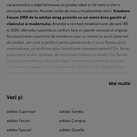
caracteristica a talpii formeaza un produs ideal in stil retro si intr-o
versiune moderna. Nu este vorba de inca o incaltaminte retro.
Sneakers
Forum 2000 de la adidas atrag privirile cu un remix bine gandit al
clasicului si modernului.
Brandul a reinnoit modelul iconic din anii '80
si 2000, oferindu-i usurinta si confort, fara a-i pierde caracterul original.
Rezultatul este o pereche de sneakersi care nu numai ca au in spate ani
de traditie, dar sunt si perfecti pentru purtarea de zi cu zi. Pentru orice
eventualitate, sa verificam lista. Amortizare corespunzatoare? Da. Parte
superioara moale, ajustata, din materiale sintetice si textile? Da. Banda
iconica pe prinderea velcro? Desigur – este semnul distinctiv al seriei,
care acum a capatat o noua dimensiune. Mdoelul este completat de o
talpa rezistenta din cauciuc, care asigura aderenta pe orice suprafata si
confera sneakersilor un vibe urban.
Mai multe
Curiozitate: Modelul a fost creat in urma colaborarii dintre designerul
Vezi și:
Jacques Chassaing si jucatori de baschet – scopul sau era de a crea o
incaltaminte care sa corespunda exact asteptarilor jucatorilor, ceea ce a
dus la utilizarea, printre altele, a unui sistem de stabilitate si a unei
adidas Superstar
adidas Samba
constructii specifice pentru confortul la purtare si controlul miscarii.
adidas Forum
adidas Campus
Y2K revine in forta – si ramane pentru mult
adidas Spezial
adidas Gazelle
timp