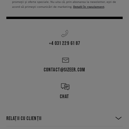
promoții și oferte speciale. Nu uita că, prin abonarea la newsletter, ești de
Detalii în regulament
acord să primești comunicări de marketing.
.
+4 031 229 61 87
CONTACT@SIZEER.COM
CHAT
RELAȚII CU CLIENȚII