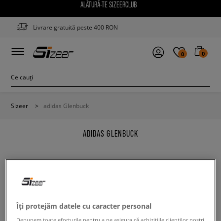
ALĂTURĂ-TE SIZEERCLUB
Livrare gratuită peste 400 RON
0
0
Sizeer
>
adidas Glenbuck
ADIDAS GLENBUCK
Modifică conținutul termenului căutat. Folosește mai
Îți protejăm datele cu caracter personal
puține filtre.
Depunem toate eforturile pentru a ne asigura că achizițiile clienților noștri