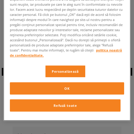
sunt reușite, iar produsele pe care le aleg sunt în conformitate cu nevoile
ÎNAPOI LA MAGAZIN
lor. Facem acest lucru respectând pe deplin securitatea tuturor datelor cu
caracter personal. Fă click pe butonul „OK” dacă ești de acord să folosim
informații despre modul în care navighezi pe site-ul nostru pentru a
pregăti conținut personalizat special pentru tine, inclusiv recomandări de
produse adaptate nevoilor și intereselor tale, reclame personalizate sau
reținerea preferințelor selectate. Poți modifica oricând setările cookie,
accesând butonul „Personalizează”. Dacă nu dorești să primești o ofertă
◾️ Sunt
0
produse din categoria
Bărbați
personalizată de produse adaptate preferințelor tale, alege "Refuză
adidas Glenbuck
◾️
toate". Pentru mai multe informații, te rugăm să citești
politica noastră
de confidențialitate.
Personalizează
ABONEAZĂ-TE LA
OK
NEWSLETTER
Refuză toate
... și fii la curent cu Sizeer