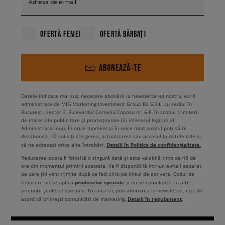
Adresa de e-mail
OFERTĂ FEMEI
OFERTĂ BĂRBAȚI
ABONEAZĂ-TE
Datele indicate mai sus, necesare abonării la newsletter-ul nostru, vor fi
administrate de MIG Marketing Investment Group Ro S.R.L. cu sediul în
București, sector 3, Bulevardul Corneliu Coposu nr. 6-8, în scopul trimiterii
de materiale publicitare și promoționale (în interesul legitim al
Administratorului). În orice moment și în orice mod posibil poți să te
dezabonezi, să soliciți ștergerea, actualizarea sau accesul la datele tale și
Detalii în Politica de confidențialitate.
să ne adresezi orice alte întrebări.
Reducerea poate fi folosită o singură dată și este valabilă timp de 48 de
ore din momentul primirii acesteia. Va fi disponibilă într-un e-mail separat
pe care ți-l vom trimite după ce faci click pe linkul de activare. Codul de
produselor speciale
reducere nu se aplică
și nu se cumulează cu alte
promoții și oferte speciale. Nu uita că, prin abonarea la newsletter, ești de
Detalii în regulament
acord să primești comunicări de marketing.
.