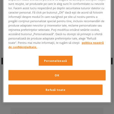
sunt reușite, iar produsele pe care le aleg sunt în conformitate cu nevoile
ÎNAPOI LA MAGAZIN
lor. Facem acest lucru respectând pe deplin securitatea tuturor datelor cu
caracter personal. Fă click pe butonul „OK” dacă ești de acord să folosim
informații despre modul în care navighezi pe site-ul nostru pentru a
pregăti conținut personalizat special pentru tine, inclusiv recomandări de
produse adaptate nevoilor și intereselor tale, reclame personalizate sau
reținerea preferințelor selectate. Poți modifica oricând setările cookie,
accesând butonul „Personalizează”. Dacă nu dorești să primești o ofertă
◾️ Sunt
0
produse din categoria
personalizată de produse adaptate preferințelor tale, alege "Refuză
adidas Hyperturf
◾️
toate". Pentru mai multe informații, te rugăm să citești
politica noastră
de confidențialitate.
Personalizează
ABONEAZĂ-TE LA
OK
NEWSLETTER
Refuză toate
... și fii la curent cu Sizeer