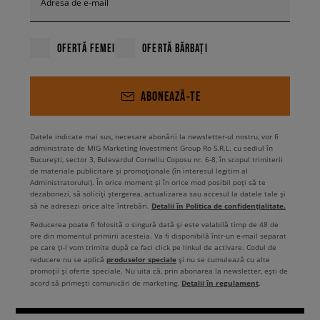
Adresa de e-mail
OFERTĂ FEMEI
OFERTĂ BĂRBAȚI
ABONEAZĂ-TE
Datele indicate mai sus, necesare abonării la newsletter-ul nostru, vor fi
administrate de MIG Marketing Investment Group Ro S.R.L. cu sediul în
București, sector 3, Bulevardul Corneliu Coposu nr. 6-8, în scopul trimiterii
de materiale publicitare și promoționale (în interesul legitim al
Administratorului). În orice moment și în orice mod posibil poți să te
dezabonezi, să soliciți ștergerea, actualizarea sau accesul la datele tale și
Detalii în Politica de confidențialitate.
să ne adresezi orice alte întrebări.
Reducerea poate fi folosită o singură dată și este valabilă timp de 48 de
ore din momentul primirii acesteia. Va fi disponibilă într-un e-mail separat
pe care ți-l vom trimite după ce faci click pe linkul de activare. Codul de
produselor speciale
reducere nu se aplică
și nu se cumulează cu alte
promoții și oferte speciale. Nu uita că, prin abonarea la newsletter, ești de
Detalii în regulament
acord să primești comunicări de marketing.
.