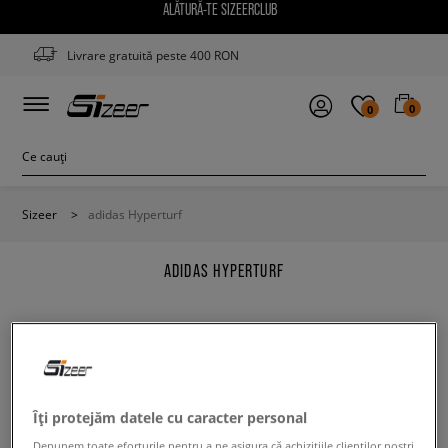
ALĂTURĂ-TE SIZEERCLUB
Livrare gratuită peste 400 RON
0
0
Sizeer
>
adidas Hyperturf
ADIDAS HYPERTURF
Modifică conținutul termenului căutat. Folosește mai
Îți protejăm datele cu caracter personal
puține filtre.
Depunem toate eforturile pentru a ne asigura că achizițiile clienților noștri