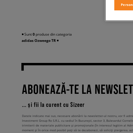
Person
◾️ Sunt
0
produse din categoria
adidas Ozweego TR
◾️
ABONEAZĂ-TE LA NEWSLE
... și fii la curent cu Sizeer
Datele indicate mai sus, necesare abonării la newsletter-ul nostru, vor fi ad
Investment Group Ro S.R.L. cu sediul în București, sector 3, Bulevardul Corneli
trimiterii de materiale publicitare și promoționale (în interesul legitim al Admi
moment și în orice mod posibil poți să te dezabonezi, să soliciți ștergerea, ac