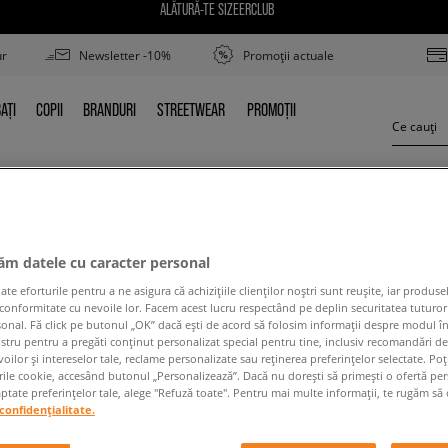
ALĂTURĂ-TE SIZEERCLUB
ur
Newsletter -10%
Promoții actuale
AȚI
COPII
BRANDURI
STREETWEAR
PROMOȚII
BAȚI
COPII
BRANDURI
STREETWEAR
PROMOȚII
ADIDAS OZWEEGO TR
jăm datele cu caracter personal
 eforturile pentru a ne asigura că achizițiile clienților noștri sunt reușite, iar produsel
 conformitate cu nevoile lor. Facem acest lucru respectând pe deplin securitatea tuturor
sonal. Fă click pe butonul „OK” dacă ești de acord să folosim informații despre modul î
ostru pentru a pregăti conținut personalizat special pentru tine, inclusiv recomandări d
oilor și intereselor tale, reclame personalizate sau reținerea preferințelor selectate. Po
rile cookie, accesând butonul „Personalizează”. Dacă nu dorești să primești o ofertă pe
 conținutul termenului căutat. Folosește mai puțin
tate preferințelor tale, alege "Refuză toate". Pentru mai multe informații, te rugăm să 
confidențialitate.
ÎNAPOI LA MAGAZIN