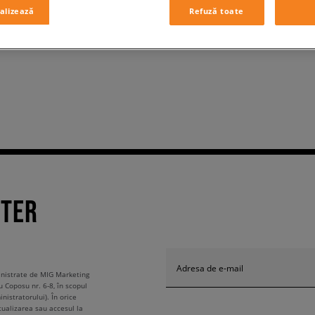
alizează
Refuză toate
TTER
Adresa de e-mail
ministrate de MIG Marketing
u Coposu nr. 6-8, în scopul
nistratorului). În orice
tualizarea sau accesul la