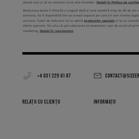
Detalii în Politica de confid
datele tale și să ne adresezi orice alte întrebări.
Reducerea poate fi folosită o singură dată și este valabilă timp de 48 de ore
acesteia. Va fi disponibilă într-un e-mail separat pe care ți-l vom trimite după 
produselor speciale
activare. Codul de reducere nu se aplică
și nu se cumulea
oferte speciale. Nu uita că, prin abonarea la newsletter, ești de acord să pri
Detalii în regulament
marketing.
.
+4 031 229 61 87
CONTACT@SIZEE
RELAȚII CU CLIENȚII
INFORMAȚII