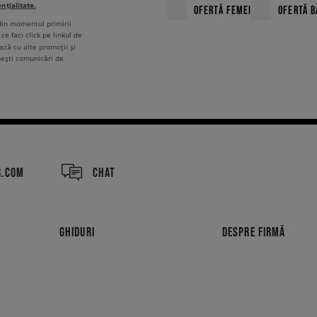
ențialitate.
OFERTĂ FEMEI
OFERTĂ B
 din momentul primirii
ce faci click pe linkul de
ză cu alte promoții și
mești comunicări de
R.COM
CHAT
GHIDURI
DESPRE FIRMĂ