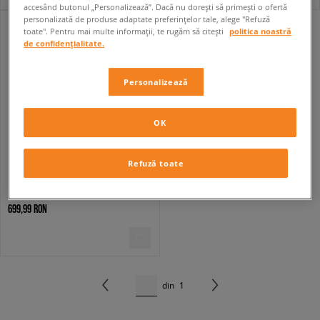
accesând butonul „Personalizează”. Dacă nu dorești să primești o ofertă
personalizată de produse adaptate preferințelor tale, alege "Refuză
toate". Pentru mai multe informații, te rugăm să citești
politica noastră
de confidențialitate.
Personalizează
OK
Refuză toate
ADIDAS TERREX SNOWPITCH
bărbați
699,99 RON
din
1