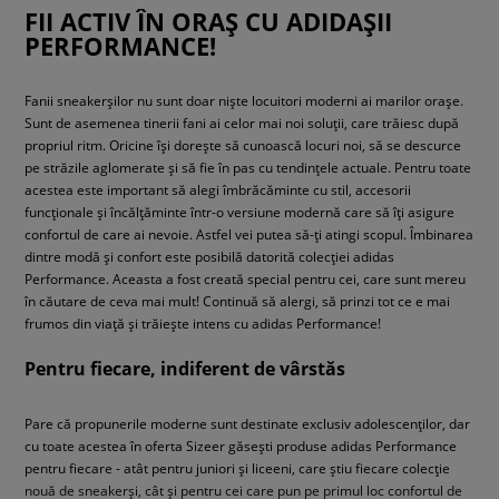
FII ACTIV ÎN ORAȘ CU ADIDAȘII
PERFORMANCE!
Fanii sneakerșilor nu sunt doar niște locuitori moderni ai marilor orașe.
Sunt de asemenea tinerii fani ai celor mai noi soluții, care trăiesc după
propriul ritm. Oricine își dorește să cunoască locuri noi, să se descurce
pe străzile aglomerate și să fie în pas cu tendințele actuale. Pentru toate
acestea este important să alegi îmbrăcăminte cu stil, accesorii
funcționale și încălțăminte într-o versiune modernă care să îți asigure
confortul de care ai nevoie. Astfel vei putea să-ți atingi scopul. Îmbinarea
dintre modă și confort este posibilă datorită colecției adidas
Performance. Aceasta a fost creată special pentru cei, care sunt mereu
în căutare de ceva mai mult! Continuă să alergi, să prinzi tot ce e mai
frumos din viață și trăiește intens cu adidas Performance!
Pentru fiecare, indiferent de vârstăs
Pare că propunerile moderne sunt destinate exclusiv adolescenților, dar
cu toate acestea în oferta Sizeer găsești produse adidas Performance
pentru fiecare - atât pentru juniori și liceeni, care știu fiecare colecție
nouă de sneakerși, cât și pentru cei care pun pe primul loc confortul de