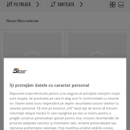
FILTREAZĂ
SORTEAZĂ
Niciun filtru selectat
Îți protejăm datele cu caracter personal
Depunem toate eforturile pentru a ne asigura că achizițiile clienților noștri
ADIDAS ADIZERO EVO SL
ADIDAS TERREX SNOWPITCH
sunt reușite, iar produsele pe care le aleg sunt în conformitate cu nevoile
bărbați
bărbați
lor. Facem acest lucru respectând pe deplin securitatea tuturor datelor cu
caracter personal. Fă click pe butonul „OK” dacă ești de acord să folosim
589,99 RON
549,99 RON
749,99 RON
699,99 RON
informații despre modul în care navighezi pe site-ul nostru pentru a
599,99 RON
- cel mai mic preț
559,99 RON
- cel mai mic preț
pregăti conținut personalizat special pentru tine, inclusiv recomandări de
produse adaptate nevoilor și intereselor tale, reclame personalizate sau
reținerea preferințelor selectate. Poți modifica oricând setările cookie,