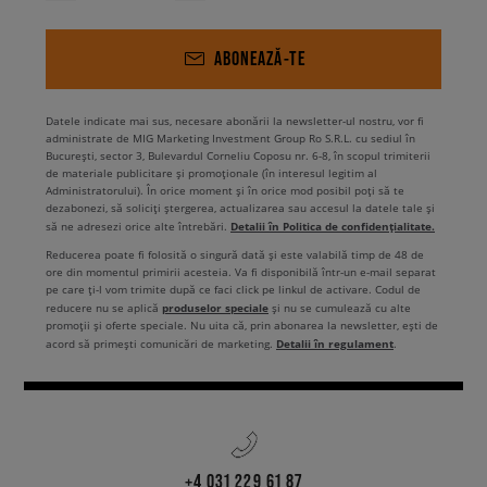
ABONEAZĂ-TE
Datele indicate mai sus, necesare abonării la newsletter-ul nostru, vor fi
administrate de MIG Marketing Investment Group Ro S.R.L. cu sediul în
București, sector 3, Bulevardul Corneliu Coposu nr. 6-8, în scopul trimiterii
de materiale publicitare și promoționale (în interesul legitim al
Administratorului). În orice moment și în orice mod posibil poți să te
dezabonezi, să soliciți ștergerea, actualizarea sau accesul la datele tale și
Detalii în Politica de confidențialitate.
să ne adresezi orice alte întrebări.
Reducerea poate fi folosită o singură dată și este valabilă timp de 48 de
ore din momentul primirii acesteia. Va fi disponibilă într-un e-mail separat
pe care ți-l vom trimite după ce faci click pe linkul de activare. Codul de
produselor speciale
reducere nu se aplică
și nu se cumulează cu alte
promoții și oferte speciale. Nu uita că, prin abonarea la newsletter, ești de
Detalii în regulament
acord să primești comunicări de marketing.
.
+4 031 229 61 87