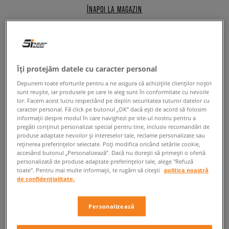
ÎNAPOI LA MAGAZIN
adidas Swift Run
Îți protejăm datele cu caracter personal
Depunem toate eforturile pentru a ne asigura că achizițiile clienților noștri
Extrem de ușori, la fel de atrăgători și confortabili ca încălțămintea de
sunt reușite, iar produsele pe care le aleg sunt în conformitate cu nevoile
alergare, iar în plus foarte rezistenți – dacă aceasta este descrierea
lor. Facem acest lucru respectând pe deplin securitatea tuturor datelor cu
pantofilor sport ideali, pe care ai dori să-i adaugi la colecția ta de
caracter personal. Fă click pe butonul „OK” dacă ești de acord să folosim
informații despre modul în care navighezi pe site-ul nostru pentru a
sneakerși și dacă îți plac produsele brandului german adidas, avem o
pregăti conținut personalizat special pentru tine, inclusiv recomandări de
veste excelentă pentru tine! De fapt avem două vești! Prima dintre ele
produse adaptate nevoilor și intereselor tale, reclame personalizate sau
este faptul că încălțămintea iconică a brandului adidas tocmai s-a
reținerea preferințelor selectate. Poți modifica oricând setările cookie,
alăturat celor mai fierbinți și mai râvnite modele de
adidasi adidas
accesând butonul „Personalizează”. Dacă nu dorești să primești o ofertă
disponibile la Sizeer. Acești pantofi sport sunt apreciați de toți fanii
personalizată de produse adaptate preferințelor tale, alege "Refuză
toate". Pentru mai multe informații, te rugăm să citești
politica noastră
confortului și ai designului minimalist în versiune streetwear. Acestea
de confidențialitate.
sunt caracteristicile care descriu sneakerșii pentru bărbați
adidas Swift
Run X
. Prin aspectul său și caracterul practic, încălțămintea cu profil
redus face referire la legendarele modele de alergare din arhiva
Personalizează
brandului, care obișnuiau să bată recordurile de popularitate și, în ciuda
concurenței mari, erau fără egal. Elementul distinctiv al pantofilor sport,