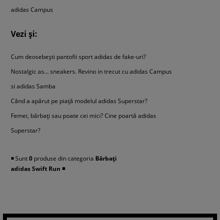
disponibili doar în magazinul online – din păcate nu-i găsești în nici un
adidas Campus
showroom Sizeer.
Vezi și:
Cum deosebești pantofii sport adidas de fake-uri?
Nostalgic as… sneakers. Revino in trecut cu adidas Campus
si adidas Samba
Când a apărut pe piață modelul adidas Superstar?
Femei, bărbați sau poate cei mici? Cine poartă adidas
Superstar?
◾️ Sunt
0
produse din categoria
Bărbați
adidas Swift Run
◾️