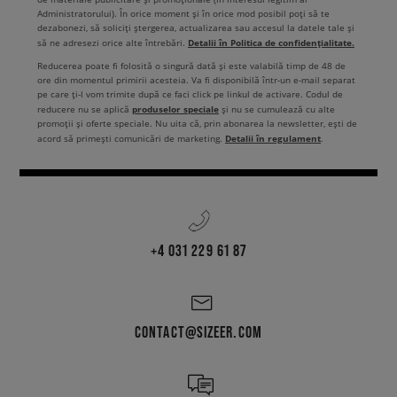
Administratorului). În orice moment și în orice mod posibil poți să te
dezabonezi, să soliciți ștergerea, actualizarea sau accesul la datele tale și
Detalii în Politica de confidențialitate.
să ne adresezi orice alte întrebări.
Reducerea poate fi folosită o singură dată și este valabilă timp de 48 de
ore din momentul primirii acesteia. Va fi disponibilă într-un e-mail separat
pe care ți-l vom trimite după ce faci click pe linkul de activare. Codul de
produselor speciale
reducere nu se aplică
și nu se cumulează cu alte
promoții și oferte speciale. Nu uita că, prin abonarea la newsletter, ești de
Detalii în regulament
acord să primești comunicări de marketing.
.
+4 031 229 61 87
CONTACT@SIZEER.COM