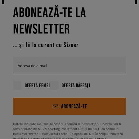
ABONEAZĂ-TE LA
NEWSLETTER
... și fii la curent cu Sizeer
Adresa de e-mail
OFERTĂ FEMEI
OFERTĂ BĂRBAȚI
ABONEAZĂ-TE
Datele indicate mai sus, necesare abonării la newsletter-ul nostru, vor fi
administrate de MIG Marketing Investment Group Ro S.R.L. cu sediul în
București, sector 3, Bulevardul Corneliu Coposu nr. 6-8, în scopul trimiterii
de materiale publicitare și promoționale (în interesul legitim al