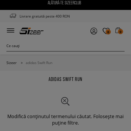
ALĂTURĂ-TE SIZEERCLUB
Livrare gratuită peste 400 RON
0
0
Sizeer
>
adidas Swift Run
ADIDAS SWIFT RUN
Modifică conținutul termenului căutat. Folosește mai
puține filtre.