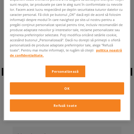
sunt reușite, iar produsele pe care le aleg sunt în conformitate cu nevoile
ÎNAPOI LA MAGAZIN
lor. Facem acest lucru respectând pe deplin securitatea tuturor datelor cu
caracter personal. Fă click pe butonul „OK” dacă ești de acord să folosim
informații despre modul în care navighezi pe site-ul nostru pentru a
pregăti conținut personalizat special pentru tine, inclusiv recomandări de
produse adaptate nevoilor și intereselor tale, reclame personalizate sau
reținerea preferințelor selectate. Poți modifica oricând setările cookie,
accesând butonul „Personalizează”. Dacă nu dorești să primești o ofertă
◾️ Sunt
0
produse din categoria
Femei
personalizată de produse adaptate preferințelor tale, alege "Refuză
adidas Woman Lifestyle
◾️
toate". Pentru mai multe informații, te rugăm să citești
politica noastră
de confidențialitate.
Personalizează
ABONEAZĂ-TE LA
OK
NEWSLETTER
Refuză toate
... și fii la curent cu Sizeer