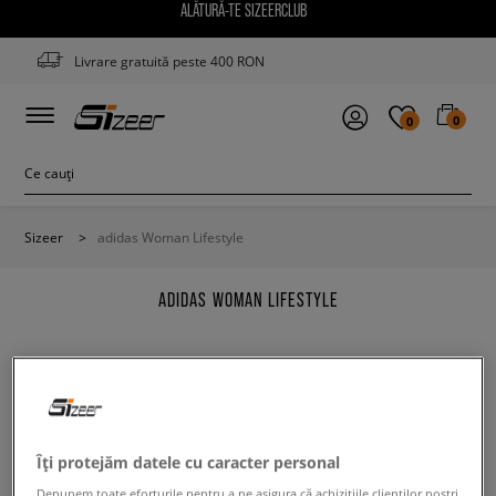
ALĂTURĂ-TE SIZEERCLUB
Livrare gratuită peste 400 RON
0
0
Sizeer
>
adidas Woman Lifestyle
ADIDAS WOMAN LIFESTYLE
Modifică conținutul termenului căutat. Folosește mai
Îți protejăm datele cu caracter personal
puține filtre.
Depunem toate eforturile pentru a ne asigura că achizițiile clienților noștri