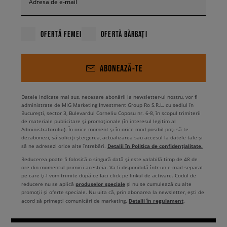
Adresa de e-mail
OFERTĂ FEMEI
OFERTĂ BĂRBAȚI
ABONEAZĂ-TE
Datele indicate mai sus, necesare abonării la newsletter-ul nostru, vor fi
administrate de MIG Marketing Investment Group Ro S.R.L. cu sediul în
București, sector 3, Bulevardul Corneliu Coposu nr. 6-8, în scopul trimiterii
de materiale publicitare și promoționale (în interesul legitim al
Administratorului). În orice moment și în orice mod posibil poți să te
dezabonezi, să soliciți ștergerea, actualizarea sau accesul la datele tale și
Detalii în Politica de confidențialitate.
să ne adresezi orice alte întrebări.
Reducerea poate fi folosită o singură dată și este valabilă timp de 48 de
ore din momentul primirii acesteia. Va fi disponibilă într-un e-mail separat
pe care ți-l vom trimite după ce faci click pe linkul de activare. Codul de
produselor speciale
reducere nu se aplică
și nu se cumulează cu alte
promoții și oferte speciale. Nu uita că, prin abonarea la newsletter, ești de
Detalii în regulament
acord să primești comunicări de marketing.
.