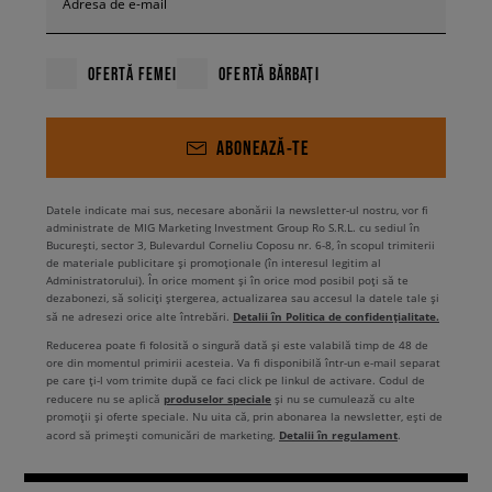
Adresa de e-mail
OFERTĂ FEMEI
OFERTĂ BĂRBAȚI
ABONEAZĂ-TE
Datele indicate mai sus, necesare abonării la newsletter-ul nostru, vor fi
administrate de MIG Marketing Investment Group Ro S.R.L. cu sediul în
București, sector 3, Bulevardul Corneliu Coposu nr. 6-8, în scopul trimiterii
de materiale publicitare și promoționale (în interesul legitim al
Administratorului). În orice moment și în orice mod posibil poți să te
dezabonezi, să soliciți ștergerea, actualizarea sau accesul la datele tale și
Detalii în Politica de confidențialitate.
să ne adresezi orice alte întrebări.
Reducerea poate fi folosită o singură dată și este valabilă timp de 48 de
ore din momentul primirii acesteia. Va fi disponibilă într-un e-mail separat
pe care ți-l vom trimite după ce faci click pe linkul de activare. Codul de
produselor speciale
reducere nu se aplică
și nu se cumulează cu alte
promoții și oferte speciale. Nu uita că, prin abonarea la newsletter, ești de
Detalii în regulament
acord să primești comunicări de marketing.
.