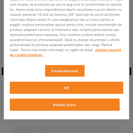
sunt reușite, iar produsele pe care le aleg sunt în conformitate cu nevoile
ÎNAPOI LA MAGAZIN
lor. Facem acest lucru respectând pe deplin securitatea tuturor datelor cu
caracter personal. Fă click pe butonul „OK” dacă ești de acord să folosim
informații despre modul în care navighezi pe site-ul nostru pentru a
pregăti conținut personalizat special pentru tine, inclusiv recomandări de
produse adaptate nevoilor și intereselor tale, reclame personalizate sau
reținerea preferințelor selectate. Poți modifica oricând setările cookie,
accesând butonul „Personalizează”. Dacă nu dorești să primești o ofertă
◾️ Sunt
0
produse din categoria
Bărbați
personalizată de produse adaptate preferințelor tale, alege "Refuză
adidas zx 1000 C
◾️
toate". Pentru mai multe informații, te rugăm să citești
politica noastră
de confidențialitate.
Personalizează
ABONEAZĂ-TE LA
OK
NEWSLETTER
Refuză toate
... și fii la curent cu Sizeer