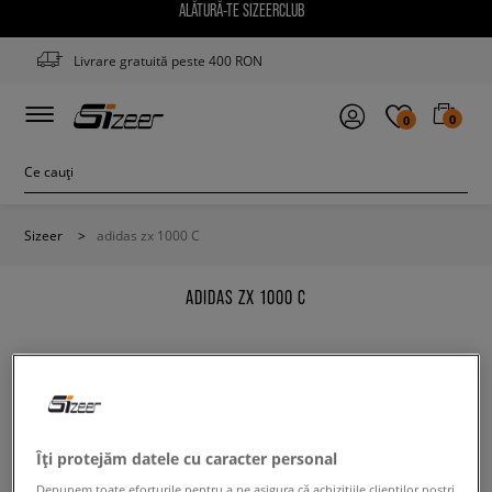
ALĂTURĂ-TE SIZEERCLUB
Livrare gratuită peste 400 RON
0
0
Sizeer
>
adidas zx 1000 C
ADIDAS ZX 1000 C
Modifică conținutul termenului căutat. Folosește mai
Îți protejăm datele cu caracter personal
puține filtre.
Depunem toate eforturile pentru a ne asigura că achizițiile clienților noștri