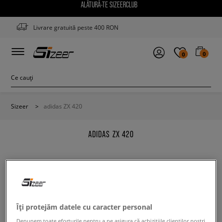
ALĂTURĂ-TE SIZEERCLUB
Livrare gratuită peste 400 RON
0
0
Sizeer
>
adidas ZX 420
ADIDAS ZX 420
Modifică conținutul termenului căutat. Folosește mai
Îți protejăm datele cu caracter personal
puține filtre.
Depunem toate eforturile pentru a ne asigura că achizițiile clienților noștri