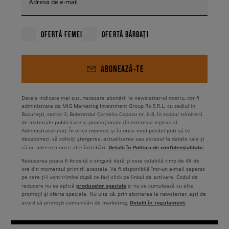
Adresa de e-mail
OFERTĂ FEMEI
OFERTĂ BĂRBAȚI
ABONEAZĂ-TE
Datele indicate mai sus, necesare abonării la newsletter-ul nostru, vor fi
administrate de MIG Marketing Investment Group Ro S.R.L. cu sediul în
București, sector 3, Bulevardul Corneliu Coposu nr. 6-8, în scopul trimiterii
de materiale publicitare și promoționale (în interesul legitim al
Administratorului). În orice moment și în orice mod posibil poți să te
dezabonezi, să soliciți ștergerea, actualizarea sau accesul la datele tale și
Detalii în Politica de confidențialitate.
să ne adresezi orice alte întrebări.
Reducerea poate fi folosită o singură dată și este valabilă timp de 48 de
ore din momentul primirii acesteia. Va fi disponibilă într-un e-mail separat
pe care ți-l vom trimite după ce faci click pe linkul de activare. Codul de
produselor speciale
reducere nu se aplică
și nu se cumulează cu alte
promoții și oferte speciale. Nu uita că, prin abonarea la newsletter, ești de
Detalii în regulament
acord să primești comunicări de marketing.
.