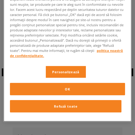
sunt reușite, iar produsele pe care le aleg sunt în conformitate cu nevoile
ÎNAPOI LA MAGAZIN
lor. Facem acest lucru respectând pe deplin securitatea tuturor datelor cu
caracter personal. Fă click pe butonul „OK” dacă ești de acord să folosim
informații despre modul în care navighezi pe site-ul nostru pentru a
pregăti conținut personalizat special pentru tine, inclusiv recomandări de
produse adaptate nevoilor și intereselor tale, reclame personalizate sau
reținerea preferințelor selectate. Poți modifica oricând setările cookie,
accesând butonul „Personalizează”. Dacă nu dorești să primești o ofertă
◾️ Sunt
0
produse din categoria
Bărbați
personalizată de produse adaptate preferințelor tale, alege "Refuză
adidas ZX 420
◾️
toate". Pentru mai multe informații, te rugăm să citești
politica noastră
de confidențialitate.
Personalizează
ABONEAZĂ-TE LA
OK
NEWSLETTER
Refuză toate
... și fii la curent cu Sizeer