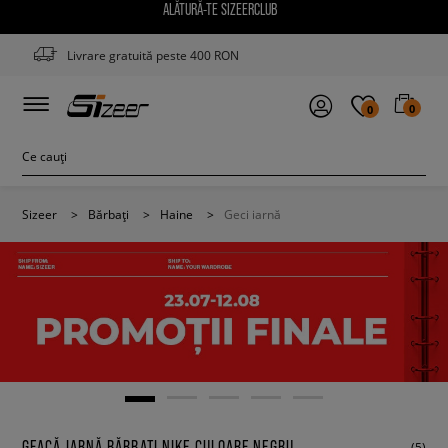
ALĂTURĂ-TE SIZEERCLUB
Livrare gratuită peste 400 RON
0
0
Sizeer
>
Bărbați
>
Haine
>
Geci iarnă
GEACĂ IARNĂ BĂRBAȚI NIKE CULOARE NEGRU
(5)