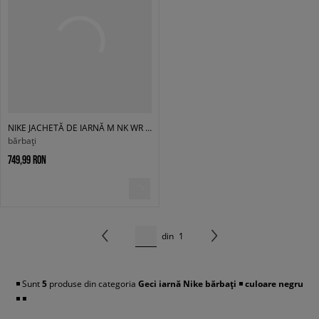
NIKE JACHETĂ DE IARNĂ M NK WR TF MIDWEIGHT
bărbați
749,99 RON
din
1
◾️ Sunt
5
produse din categoria
Geci iarnă
Nike bărbați
◾️
culoare negru
◾️
◾️