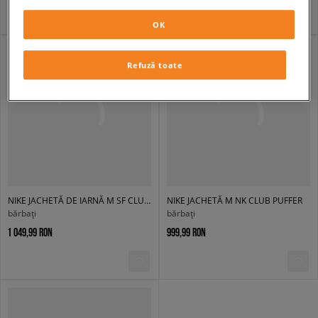
OK
Refuză toate
NIKE JACHETĂ DE IARNĂ M SF CLUB PUFFER 550
NIKE JACHETĂ M NK CLUB PUFFER
bărbați
bărbați
1 049,99 RON
999,99 RON