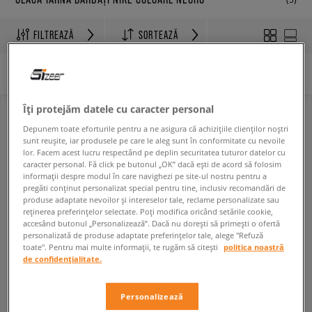
FILTREAZĂ
SORTEAZĂ
ȘTERGE TOT
Filtre selectate:
Negru
Nike
Îți protejăm datele cu caracter personal
Depunem toate eforturile pentru a ne asigura că achizițiile clienților noștri
sunt reușite, iar produsele pe care le aleg sunt în conformitate cu nevoile
lor. Facem acest lucru respectând pe deplin securitatea tuturor datelor cu
caracter personal. Fă click pe butonul „OK” dacă ești de acord să folosim
informații despre modul în care navighezi pe site-ul nostru pentru a
pregăti conținut personalizat special pentru tine, inclusiv recomandări de
produse adaptate nevoilor și intereselor tale, reclame personalizate sau
reținerea preferințelor selectate. Poți modifica oricând setările cookie,
accesând butonul „Personalizează”. Dacă nu dorești să primești o ofertă
personalizată de produse adaptate preferințelor tale, alege "Refuză
toate". Pentru mai multe informații, te rugăm să citești
politica noastră
NIKE JACHETĂ DE IARNĂ M NSW OW SYN FILL
NIKE JACHETĂ LeBron James M NK SFADV NBA
de confidențialitate.
bărbați
bărbați
779,99 RON
979,99 RON
1 599,99 RON
Personalizează
1 039,99 RON
- cel mai mic preț