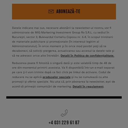
ABONEAZĂ-TE
Datele indicate mai sus, necesare abonării la newsletter-ul nostru, vor fi
administrate de MIG Marketing Investment Group Ro S.R.L. cu sediul în
București, sector 3, Bulevardul Corneliu Coposu nr. 6-8, în scopul trimiterii
de materiale publicitare și promoționale (în interesul legitim al
Administratorului). În orice moment și în orice mod posibil poți să te
dezabonezi, să soliciți ștergerea, actualizarea sau accesul la datele tale și
Detalii în Politica de confidențialitate.
să ne adresezi orice alte întrebări.
Reducerea poate fi folosită o singură dată și este valabilă timp de 48 de
ore din momentul primirii acesteia. Va fi disponibilă într-un e-mail separat
pe care ți-l vom trimite după ce faci click pe linkul de activare. Codul de
produselor speciale
reducere nu se aplică
și nu se cumulează cu alte
promoții și oferte speciale. Nu uita că, prin abonarea la newsletter, ești de
Detalii în regulament
acord să primești comunicări de marketing.
.
+4 031 229 61 87