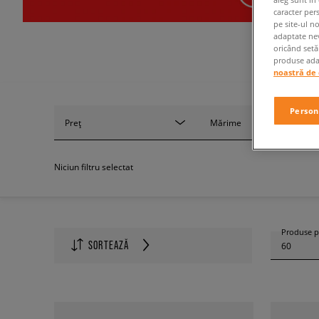
caracter per
pe site-ul n
adaptate nev
oricând setă
produse adap
noastră de 
Person
Preț
Mărime
Niciun filtru selectat
Produse p
SORTEAZĂ
60