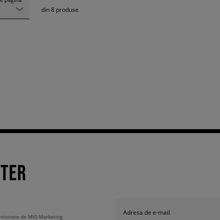
din
8
produse
TTER
Adresa de e-mail
ministrate de MIG Marketing