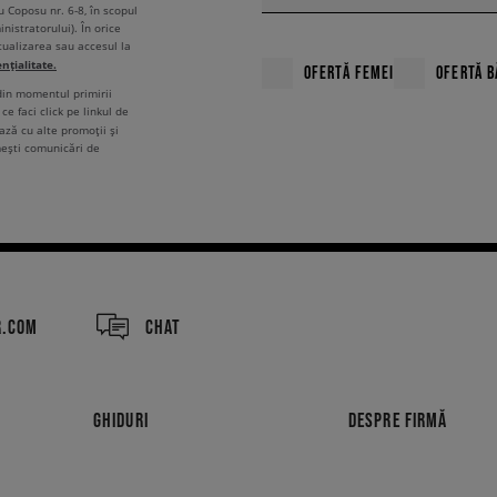
u Coposu nr. 6-8, în scopul
nistratorului). În orice
tualizarea sau accesul la
ențialitate.
OFERTĂ FEMEI
OFERTĂ B
 din momentul primirii
ce faci click pe linkul de
ză cu alte promoții și
mești comunicări de
R.COM
CHAT
GHIDURI
DESPRE FIRMĂ