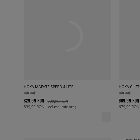
HOKA MAFATE SPEED 4 LITE
HOKA CLIFT
bărbați
bărbați
829,99 RON
669,99 RON
989,99 RON
839,99 RON
- cel mai mic preț
679,99 RON
Produse p