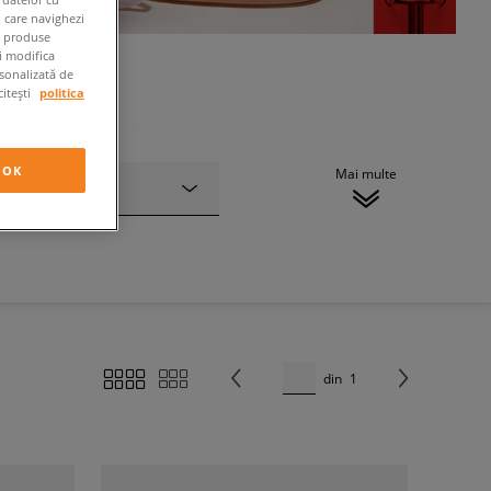
n care navighezi
e produse
ți modifica
rsonalizată de
citești
politica
OK
Mai multe
Tip
din
1