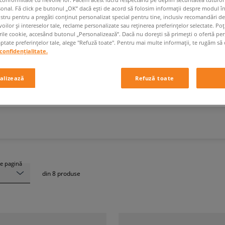
sonal. Fă click pe butonul „OK” dacă ești de acord să folosim informații despre modul î
ostru pentru a pregăti conținut personalizat special pentru tine, inclusiv recomandări d
oilor și intereselor tale, reclame personalizate sau reținerea preferințelor selectate. Po
rile cookie, accesând butonul „Personalizează”. Dacă nu dorești să primești o ofertă pe
tate preferințelor tale, alege "Refuză toate". Pentru mai multe informații, te rugăm să 
ADIDAȘI ALERGARE BĂRBAȚI
confidențialitate.
alizează
Refuză toate
Brand
Culoare
e pagină
din
8
produse