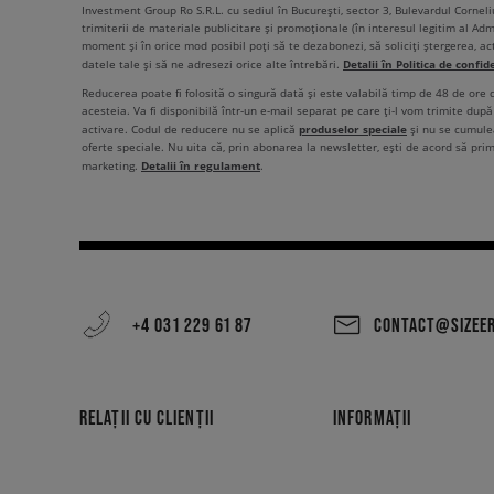
Investment Group Ro S.R.L. cu sediul în București, sector 3, Bulevardul Corneli
trimiterii de materiale publicitare și promoționale (în interesul legitim al Admi
moment și în orice mod posibil poți să te dezabonezi, să soliciți ștergerea, ac
Detalii în Politica de confid
datele tale și să ne adresezi orice alte întrebări.
Reducerea poate fi folosită o singură dată și este valabilă timp de 48 de ore
acesteia. Va fi disponibilă într-un e-mail separat pe care ți-l vom trimite după 
produselor speciale
activare. Codul de reducere nu se aplică
și nu se cumulea
oferte speciale. Nu uita că, prin abonarea la newsletter, ești de acord să pri
Detalii în regulament
marketing.
.
+4 031 229 61 87
CONTACT@SIZEE
RELAȚII CU CLIENȚII
INFORMAȚII