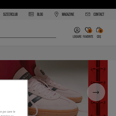
SIZEERCLUB
BLOG
MAGAZINE
CONTACT
0
0
LOGARE
FAVORITE
COȘ
e pe care le
 datelor cu