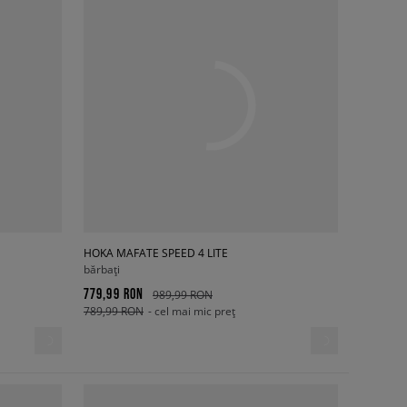
HOKA MAFATE SPEED 4 LITE
bărbați
779,99 RON
989,99 RON
789,99 RON
- cel mai mic preț