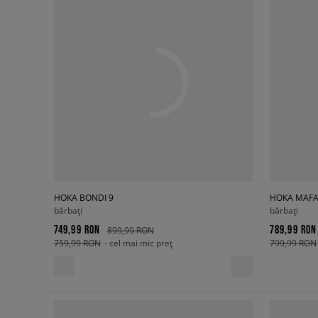
HOKA BONDI 9
HOKA MAFA
bărbați
bărbați
749,99 RON
789,99 RON
899,99 RON
759,99 RON
- cel mai mic preț
799,99 RON