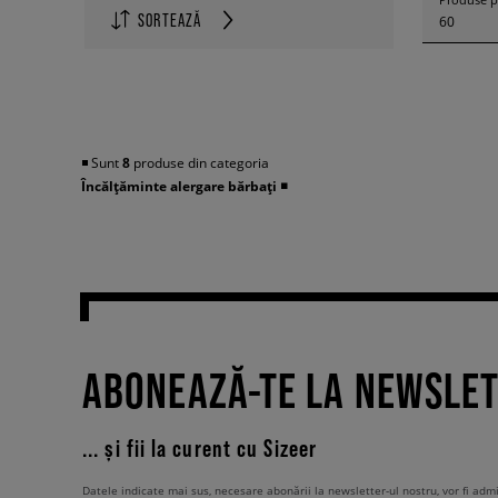
SORTEAZĂ
60
◾️ Sunt
8
produse din categoria
Încălțăminte alergare bărbați
◾️
ABONEAZĂ-TE LA NEWSLE
... și fii la curent cu Sizeer
Datele indicate mai sus, necesare abonării la newsletter-ul nostru, vor fi ad