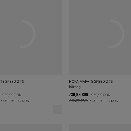
TE SPEED 2 TS
HOKA MAFATE SPEED 2 TS
bărbați
739,99 RON
939,99 RON
939,99 RON
- cel mai mic preț
749,99 RON
- cel mai mic preț