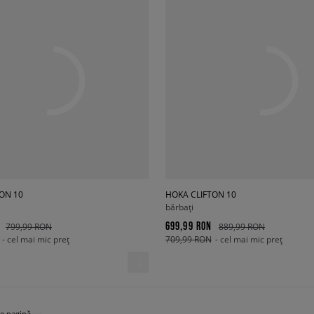
ON 10
HOKA CLIFTON 10
bărbați
699,99 RON
799,99 RON
889,99 RON
- cel mai mic preț
709,99 RON
- cel mai mic preț
e pagină