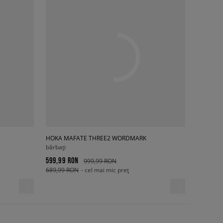
HOKA MAFATE THREE2 WORDMARK
bărbați
599,99 RON
999,99 RON
689,99 RON
- cel mai mic preț