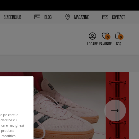
SIZEERCLUB
BLOG
MAGAZINE
CONTACT
0
0
LOGARE
FAVORITE
COȘ
e pe care le
 datelor cu
n care navighezi
e produse
ți modifica