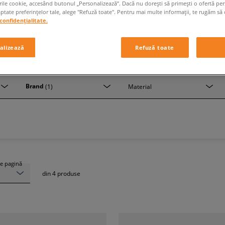
rile cookie, accesând butonul „Personalizează”. Dacă nu dorești să primești o ofertă pe
tate preferințelor tale, alege "Refuză toate". Pentru mai multe informații, te rugăm să 
confidențialitate.
alizează
Refuză toate
GHETE IARNA PUMA BARBATI
Brand
(1)
Material
e pagină
din
4
produse