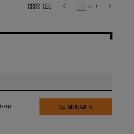
din
1
ABONEAZĂ-TE
ĂRBAȚI