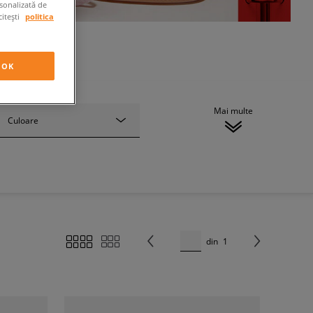
rsonalizată de
citești
politica
OK
Mai multe
Culoare
din
1