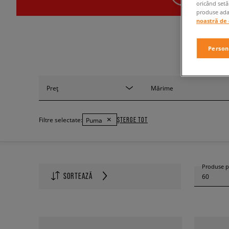
oricând setă
produse adap
noastră de 
Person
Preț
Mărime
ȘTERGE TOT
Filtre selectate:
Puma
Produse p
SORTEAZĂ
60