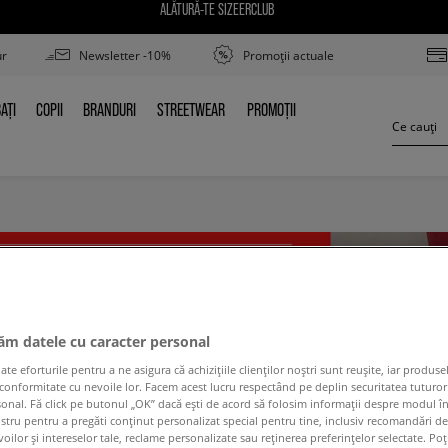
ALĂTURĂ-TE SIZEERCLUB
ur
Newsletter -10%
Promoții actuale
AȚI
COPII
BRANDURI
STREETWEAR
PROMOȚII
BAȚI
COPII
BRANDURI
STREETWEAR
PROMOȚII
jăm datele cu caracter personal
 eforturile pentru a ne asigura că achizițiile clienților noștri sunt reușite, iar produsel
 conformitate cu nevoile lor. Facem acest lucru respectând pe deplin securitatea tuturor
sonal. Fă click pe butonul „OK” dacă ești de acord să folosim informații despre modul î
ostru pentru a pregăti conținut personalizat special pentru tine, inclusiv recomandări d
oilor și intereselor tale, reclame personalizate sau reținerea preferințelor selectate. Po