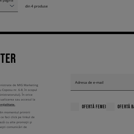
e pagină
din
4
produse
TTER
Adresa de e-mail
ministrate de MIG Marketing
u Coposu nr. 6-8, în scopul
nistratorului). În orice
tualizarea sau accesul la
ențialitate.
OFERTĂ FEMEI
OFERTĂ B
 din momentul primirii
ce faci click pe linkul de
ză cu alte promoții și
mești comunicări de