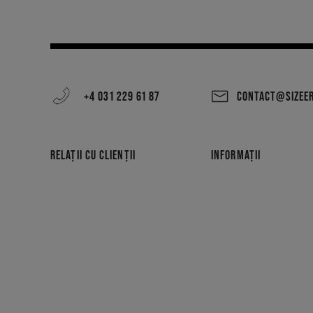
+4 031 229 61 87
CONTACT@SIZEE
RELAȚII CU CLIENȚII
INFORMAȚII