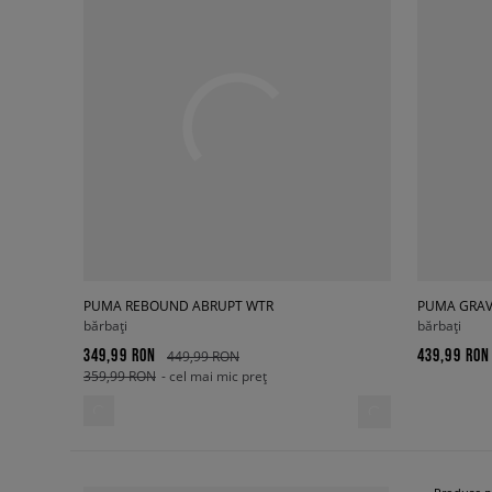
PUMA REBOUND ABRUPT WTR
PUMA GRAV
bărbați
bărbați
349,99 RON
439,99 RON
449,99 RON
359,99 RON
- cel mai mic preț