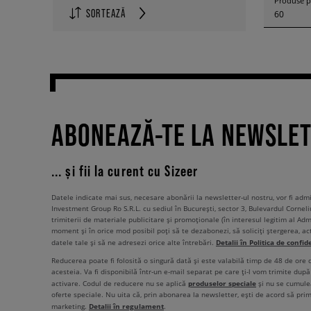
Produse p
SORTEAZĂ
60
ABONEAZĂ-TE LA NEWSLE
... și fii la curent cu Sizeer
Datele indicate mai sus, necesare abonării la newsletter-ul nostru, vor fi ad
Investment Group Ro S.R.L. cu sediul în București, sector 3, Bulevardul Corneli
trimiterii de materiale publicitare și promoționale (în interesul legitim al Admi
moment și în orice mod posibil poți să te dezabonezi, să soliciți ștergerea, ac
Detalii în Politica de confid
datele tale și să ne adresezi orice alte întrebări.
Reducerea poate fi folosită o singură dată și este valabilă timp de 48 de ore
acesteia. Va fi disponibilă într-un e-mail separat pe care ți-l vom trimite după 
produselor speciale
activare. Codul de reducere nu se aplică
și nu se cumulea
oferte speciale. Nu uita că, prin abonarea la newsletter, ești de acord să pri
Detalii în regulament
marketing.
.