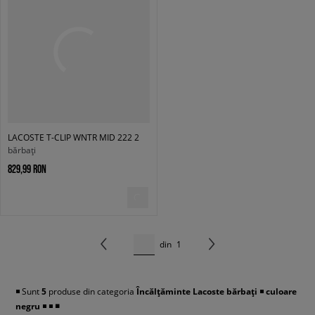
LACOSTE T-CLIP WNTR MID 222 2
bărbați
829,99 RON
din
1
◾️ Sunt
5
produse din categoria
Încălțăminte
Lacoste bărbați
◾️
culoare
negru
◾️
◾️
◾️