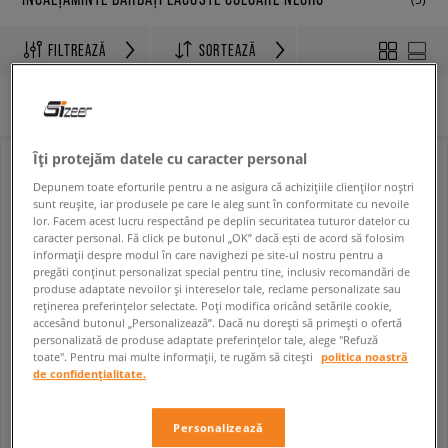
FILTREAZĂ
SORTEAZĂ
ȘTERGE TOT
Filtre selectate:
Negru
Lacoste
Îți protejăm datele cu caracter personal
Depunem toate eforturile pentru a ne asigura că achizițiile clienților noștri
sunt reușite, iar produsele pe care le aleg sunt în conformitate cu nevoile
lor. Facem acest lucru respectând pe deplin securitatea tuturor datelor cu
caracter personal. Fă click pe butonul „OK” dacă ești de acord să folosim
informații despre modul în care navighezi pe site-ul nostru pentru a
pregăti conținut personalizat special pentru tine, inclusiv recomandări de
produse adaptate nevoilor și intereselor tale, reclame personalizate sau
reținerea preferințelor selectate. Poți modifica oricând setările cookie,
accesând butonul „Personalizează”. Dacă nu dorești să primești o ofertă
personalizată de produse adaptate preferințelor tale, alege "Refuză
toate". Pentru mai multe informații, te rugăm să citești
politica noastră
LACOSTE ELITE ACTIVE
LACOSTE L003 2K24
de confidențialitate.
bărbați
bărbați
709,99 RON
739,99 RON
799,99 RON
839,99 RON
Personalizează
719,99 RON
- cel mai mic preț
749,99 RON
- cel mai mic preț