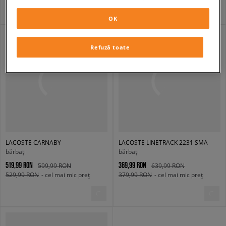
OK
Refuză toate
LACOSTE CARNABY
LACOSTE LINETRACK 2231 SMA
bărbați
bărbați
519,99 RON
369,99 RON
599,99 RON
639,99 RON
529,99 RON
- cel mai mic preț
379,99 RON
- cel mai mic preț