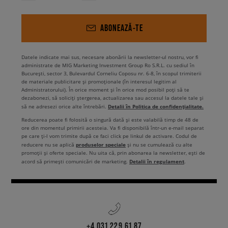
ABONEAZĂ-TE
Datele indicate mai sus, necesare abonării la newsletter-ul nostru, vor fi
administrate de MIG Marketing Investment Group Ro S.R.L. cu sediul în
București, sector 3, Bulevardul Corneliu Coposu nr. 6-8, în scopul trimiterii
de materiale publicitare și promoționale (în interesul legitim al
Administratorului). În orice moment și în orice mod posibil poți să te
dezabonezi, să soliciți ștergerea, actualizarea sau accesul la datele tale și
Detalii în Politica de confidențialitate.
să ne adresezi orice alte întrebări.
Reducerea poate fi folosită o singură dată și este valabilă timp de 48 de
ore din momentul primirii acesteia. Va fi disponibilă într-un e-mail separat
pe care ți-l vom trimite după ce faci click pe linkul de activare. Codul de
produselor speciale
reducere nu se aplică
și nu se cumulează cu alte
promoții și oferte speciale. Nu uita că, prin abonarea la newsletter, ești de
Detalii în regulament
acord să primești comunicări de marketing.
.
+4 031 229 61 87