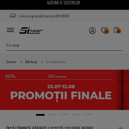
ALĂTURĂ-TE SIZEERCLUB
Livrare gratuită peste 400 RON
0
0
Sizeer
>
Bărbați
>
Încălțăminte
ÎNCĂLȚĂMINTE BĂRBAȚI LACOSTE CULOARE NEGRU
(5)