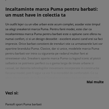
Incaltaminte marca Puma pentru barbati:
un must have in colectia ta
Un outfit lejer cu un vibe urban este acum complet, asadar este timpul
sa alegi sneakersii marca Puma. Pentru fanii modei, este clar ca
incaltamintea marca Puma pentru barbati este o optiune care ofera nu
numai confort, ci si un design deosebit - excelent atunci cand vrei sa faci
impresie. Orice barbat constient de trenduri stie ca urmatoarele luni vor
apartine brandului Puma. Clasice, dar si unice, modelele marca Puma
pentru barbati vor intra cu siguranta pe radarul multor fani ai
streetwear-ului. Sneakers aparte marca Puma cu logoul iconic al pisicii
salbatice se potrivesc perfect cu o gama larga de tinute urbane si
casual, iar datorita tehnologiilor inovatoare incorporate in constructia
fiecarui model, poti fi sigur ca vor fi si incredibil de confortabili. Ce sa
alegi din noutatile de la Puma? Sneakersii pentru barbati din colectiile
Mai multe
precum Speedcat sau Palermo reprezinta produse moderne, pe care cu
siguranta le vom vedea din ce in ce mai des in viitorul apropiat.
Incaltamintea din piele intoarsa cu o forma inspirata din sport si culori
Vezi si:
electrizante pe partea superioara - reteta pentru sneakers care iti scot
in evidenta lookul. Convinge-te singur si comanda acum
pantofi Puma
Pantofi sport Puma barbati
barbati
cu talpa subtire.