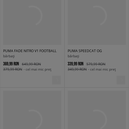
PUMA FADE NITRO V1 FOOTBALL
PUMA SPEEDCAT OG
bărbați
bărbați
369,99 RON
339,99 RON
649,99 RON
579,99 RON
379,99 RON
- cel mai mic preț
349,99 RON
- cel mai mic preț