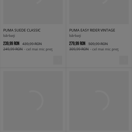
PUMA SUEDE CLASSIC
PUMA EASY RIDER VINTAGE
bărbați
bărbați
239,99 RON
279,99 RON
439,99 RON
509,99 RON
249,99 RON
- cel mai mic preț
309,99 RON
- cel mai mic preț