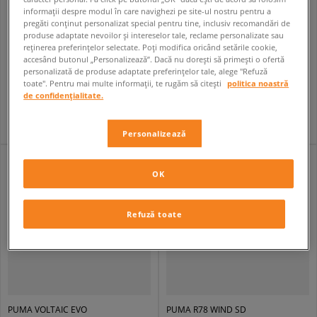
informații despre modul în care navighezi pe site-ul nostru pentru a
pregăti conținut personalizat special pentru tine, inclusiv recomandări de
produse adaptate nevoilor și intereselor tale, reclame personalizate sau
reținerea preferințelor selectate. Poți modifica oricând setările cookie,
PUMA R78 WIND SD
PUMA FADE NITRO LS
accesând butonul „Personalizează”. Dacă nu dorești să primești o ofertă
bărbați
bărbați
personalizată de produse adaptate preferințelor tale, alege "Refuză
toate". Pentru mai multe informații, te rugăm să citești
politica noastră
229,99 RON
389,99 RON
419,99 RON
619,99 RON
de confidențialitate.
249,99 RON
- cel mai mic preț
399,99 RON
- cel mai mic preț
Personalizează
OK
Refuză toate
PUMA VOLTAIC EVO
PUMA R78 WIND SD