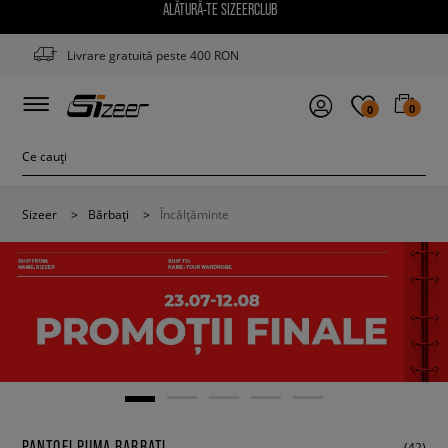
ALĂTURĂ-TE SIZEERCLUB
Livrare gratuită peste 400 RON
0
0
Sizeer
>
Bărbați
>
Încălțăminte
PANTOFI PUMA BARBATI
(42)