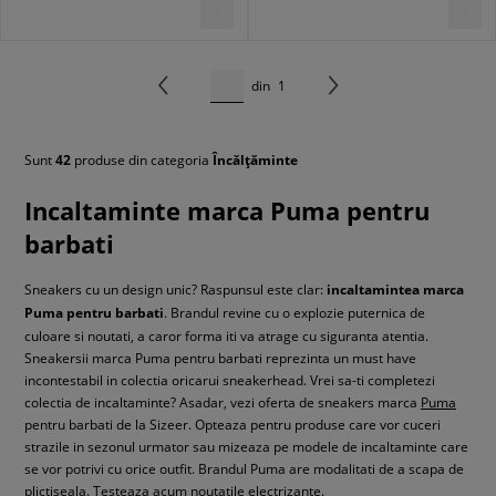
din
1
Sunt
42
produse din categoria
Încălțăminte
Incaltaminte marca Puma pentru
barbati
Sneakers cu un design unic? Raspunsul este clar:
incaltamintea marca
Puma pentru barbati
. Brandul revine cu o explozie puternica de
culoare si noutati, a caror forma iti va atrage cu siguranta atentia.
Sneakersii marca Puma pentru barbati reprezinta un must have
incontestabil in colectia oricarui sneakerhead. Vrei sa-ti completezi
colectia de incaltaminte? Asadar, vezi oferta de sneakers marca
Puma
pentru barbati de la Sizeer. Opteaza pentru produse care vor cuceri
strazile in sezonul urmator sau mizeaza pe modele de incaltaminte care
se vor potrivi cu orice outfit. Brandul Puma are modalitati de a scapa de
plictiseala. Testeaza acum noutatile electrizante.