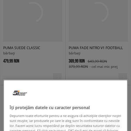
PUMA SUEDE CLASSIC
PUMA FADE NITRO V1 FOOTBALL
bărbați
bărbați
479,99 RON
369,99 RON
649,99 RON
379,99 RON
- cel mai mic preț
Îți protejăm datele cu caracter personal
Depunem toate eforturile pentru a ne asigura că achizițiile clienților noștri
sunt reușite, iar produsele pe care le aleg sunt în conformitate cu nevoile
lor. Facem acest lucru respectând pe deplin securitatea tuturor datelor cu
caracter personal. Fă click pe butonul „OK” dacă ești de acord să folosim