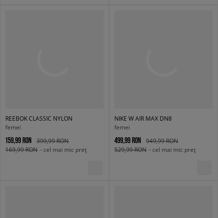
REEBOK CLASSIC NYLON
NIKE W AIR MAX DN8
femei
femei
159,99 RON
499,99 RON
399,99 RON
949,99 RON
169,99 RON
- cel mai mic preț
529,99 RON
- cel mai mic preț