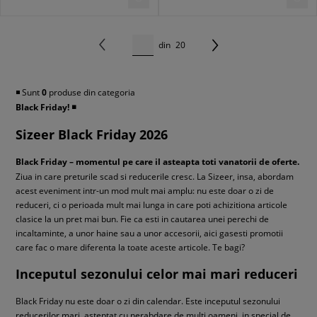
din
20
◾️ Sunt
0
produse din categoria
Black Friday!
◾️
Sizeer Black Friday 2026
Black Friday – momentul pe care il asteapta toti vanatorii de oferte.
Ziua in care preturile scad si reducerile cresc. La Sizeer, insa, abordam
acest eveniment intr-un mod mult mai amplu: nu este doar o zi de
reduceri, ci o perioada mult mai lunga in care poti achizitiona articole
clasice la un pret mai bun. Fie ca esti in cautarea unei perechi de
incaltaminte, a unor haine sau a unor accesorii, aici gasesti promotii
care fac o mare diferenta la toate aceste articole. Te bagi?
Inceputul sezonului celor mai mari reduceri
Black Friday nu este doar o zi din calendar. Este inceputul sezonului
reducerilor mari, asteptat cu nerabdare de multi oameni, in special de