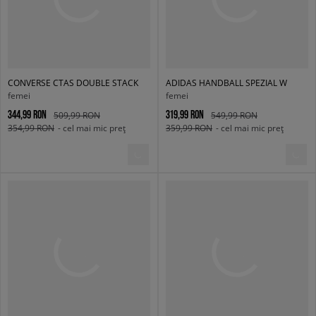
CONVERSE CTAS DOUBLE STACK
ADIDAS HANDBALL SPEZIAL W
femei
femei
344,99 RON
319,99 RON
509,99 RON
549,99 RON
354,99 RON
- cel mai mic preț
359,99 RON
- cel mai mic preț