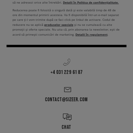
marimi se vand adesea primele.
Detalii în Politica de confidențialitate.
să ne adresezi orice alte întrebări.
Reducerea poate fi folosită o singură dată și este valabilă timp de 48 de
Asadar, daca esti in cautarea unui model de vis, nu amana decizia.
ore din momentul primirii acesteia. Va fi disponibilă într-un e-mail separat
Gandirea rapida conteaza foarte mult in acest caz. La Sizeer, poti fi sigur
pe care ți-l vom trimite după ce faci click pe linkul de activare. Codul de
ca totul este clar: preturile sunt comunicate in mod transparent si se
produselor speciale
reducere nu se aplică
și nu se cumulează cu alte
promoții și oferte speciale. Nu uita că, prin abonarea la newsletter, ești de
respecta regulile Directivei Omnibus, afisandu-se preturile cele mai mici
Detalii în regulament
acord să primești comunicări de marketing.
.
ale produselor inainte de aplicarea reducerii. Astfel, stii ca reducerile
sunt reale si ca ofertele sunt autentice.
Black Week la Sizeer nu este
doar un moment excelent pentru a adauga branduri de top in
garderoba ta, ci si cea mai buna ocazie de a experimenta atmosfera
celei mai mari „sarbatori” a cumparaturilor din a
n
. Si toate acestea
in cel mai bun stil streetwear.
+4 031 229 61 87
CONTACT@SIZEER.COM
CHAT