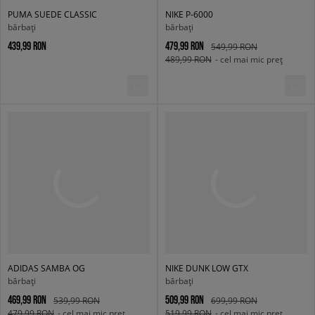
PUMA SUEDE CLASSIC
NIKE P-6000
bărbați
bărbați
439,99 RON
479,99 RON
549,99 RON
489,99 RON
- cel mai mic preț
ADIDAS SAMBA OG
NIKE DUNK LOW GTX
bărbați
bărbați
469,99 RON
509,99 RON
539,99 RON
699,99 RON
479,99 RON
- cel mai mic preț
519,99 RON
- cel mai mic preț