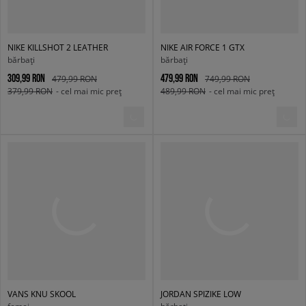
NIKE KILLSHOT 2 LEATHER
NIKE AIR FORCE 1 GTX
bărbați
bărbați
309,99 RON
479,99 RON
479,99 RON
749,99 RON
379,99 RON
- cel mai mic preț
489,99 RON
- cel mai mic preț
VANS KNU SKOOL
JORDAN SPIZIKE LOW