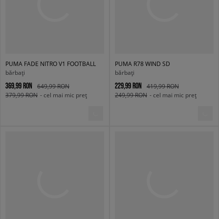
PUMA FADE NITRO V1 FOOTBALL
PUMA R78 WIND SD
bărbați
bărbați
369,99 RON
229,99 RON
649,99 RON
419,99 RON
379,99 RON
- cel mai mic preț
249,99 RON
- cel mai mic preț