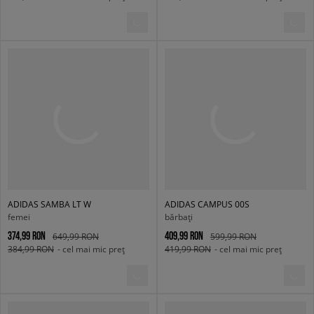
ADIDAS SAMBA LT W
ADIDAS CAMPUS 00S
femei
bărbați
374,99 RON
409,99 RON
649,99 RON
599,99 RON
384,99 RON
- cel mai mic preț
419,99 RON
- cel mai mic preț