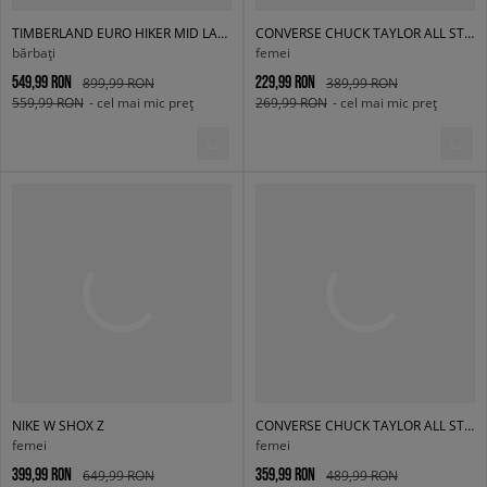
TIMBERLAND EURO HIKER MID LACE BOOT
CONVERSE CHUCK TAYLOR ALL STAR
bărbați
femei
549,99 RON
229,99 RON
899,99 RON
389,99 RON
559,99 RON
- cel mai mic preț
269,99 RON
- cel mai mic preț
NIKE W SHOX Z
CONVERSE CHUCK TAYLOR ALL STAR LUGGED HEEL LOAFER
femei
femei
399,99 RON
359,99 RON
649,99 RON
489,99 RON