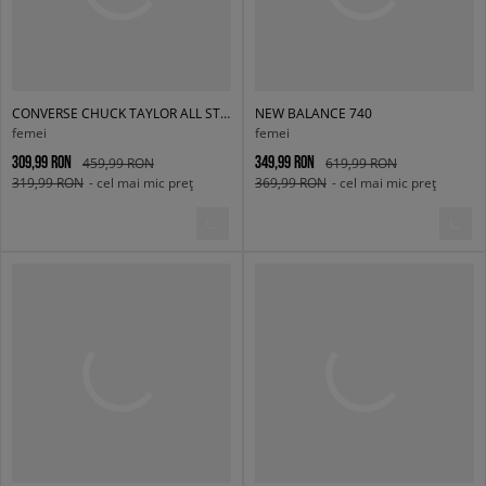
CONVERSE CHUCK TAYLOR ALL STAR LIFT
NEW BALANCE 740
femei
femei
309,99 RON
349,99 RON
459,99 RON
619,99 RON
319,99 RON
- cel mai mic preț
369,99 RON
- cel mai mic preț