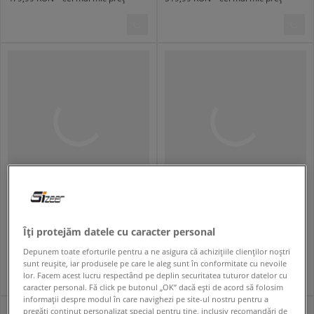
ADIDAS SAMBA OG
NIKE W AIR FORCE 1 SHADOW
bărbați
femei
Îți protejăm datele cu caracter personal
439,99 RON
679,99 RON
539,99 RON
449,99 RON
- cel mai mic preț
Depunem toate eforturile pentru a ne asigura că achizițiile clienților noștri
sunt reușite, iar produsele pe care le aleg sunt în conformitate cu nevoile
lor. Facem acest lucru respectând pe deplin securitatea tuturor datelor cu
caracter personal. Fă click pe butonul „OK” dacă ești de acord să folosim
informații despre modul în care navighezi pe site-ul nostru pentru a
pregăti conținut personalizat special pentru tine, inclusiv recomandări de