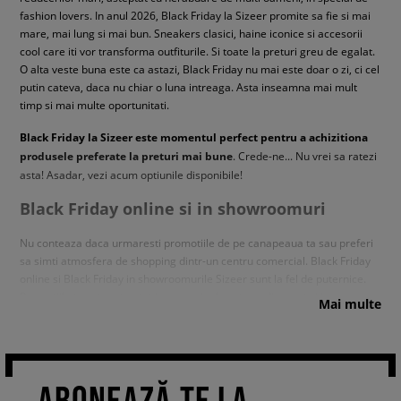
fashion lovers. In anul 2026, Black Friday la Sizeer promite sa fie si mai
mare, mai lung si mai bun. Sneakers clasici, haine iconice si accesorii
cool care iti vor transforma outfiturile. Si toate la preturi greu de egalat.
O alta veste buna este ca astazi, Black Friday nu mai este doar o zi, ci cel
putin cateva, daca nu chiar o luna intreaga. Asta inseamna mai mult
timp si mai multe oportunitati.
Black Friday la Sizeer este momentul perfect pentru a achizitiona
produsele preferate la preturi mai bune
. Crede-ne... Nu vrei sa ratezi
asta! Asadar, vezi acum optiunile disponibile!
Black Friday online si in showroomuri
Nu conteaza daca urmaresti promotiile de pe canapeaua ta sau preferi
sa simti atmosfera de shopping dintr-un centru comercial. Black Friday
online si Black Friday in showroomurile Sizeer sunt la fel de puternice.
Promotiile te asteapta atat in magazinul nostru online, cat si in
Mai multe
showroomurile noastre, astfel incat poti alege optiunea care ti se
potriveste cel mai bine sau poti profita de ambele.
Black Friday online este alegerea perfecta pentru persoanele care
apreciaza confortul si nu doresc sa piarda timp proband haine sau
ABONEAZĂ-TE LA