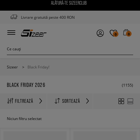
ALĂTURĂ-TE SIZEERCLUB
Livrare gratuită peste 400 RON
0
0
Sizeer
>
Black Friday!
BLACK FRIDAY 2026
(1155)
FILTREAZĂ
SORTEAZĂ
Niciun filtru selectat