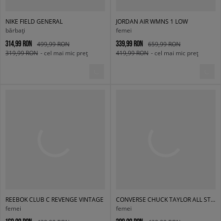
NIKE FIELD GENERAL
JORDAN AIR WMNS 1 LOW
bărbați
femei
314,99 RON
339,99 RON
499,99 RON
659,99 RON
319,99 RON
- cel mai mic preț
419,99 RON
- cel mai mic preț
REEBOK CLUB C REVENGE VINTAGE
CONVERSE CHUCK TAYLOR ALL STAR CRUISE
femei
femei