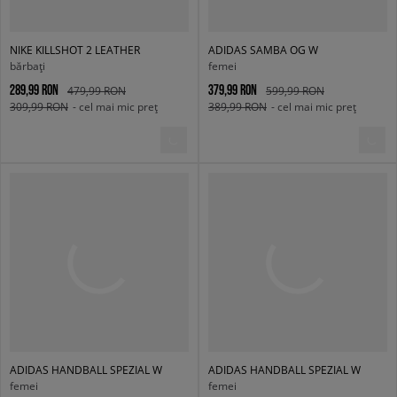
NIKE KILLSHOT 2 LEATHER
ADIDAS SAMBA OG W
bărbați
femei
289,99 RON
379,99 RON
479,99 RON
599,99 RON
309,99 RON
- cel mai mic preț
389,99 RON
- cel mai mic preț
ADIDAS HANDBALL SPEZIAL W
ADIDAS HANDBALL SPEZIAL W
femei
femei