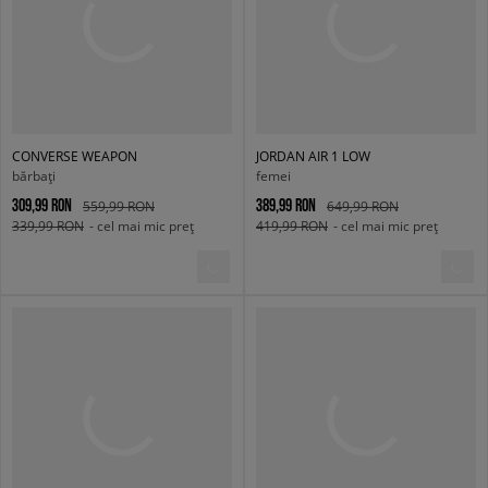
CONVERSE WEAPON
JORDAN AIR 1 LOW
bărbați
femei
309,99 RON
389,99 RON
559,99 RON
649,99 RON
339,99 RON
- cel mai mic preț
419,99 RON
- cel mai mic preț