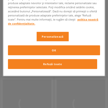
produse adaptate nevoilor și intereselor tale, reclame personalizate sau
reținerea preferințelor selectate. Poți modifica oricând setările cookie,
accesând butonul „Personalizează”. Dacă nu dorești să primești o ofertă
personalizată de produse adaptate preferințelor tale, alege "Refuză
toate". Pentru mai multe informații, te rugăm să citești
politica noastră
de confidențialitate.
Personalizează
REEBOK CLUB C 85
NIKE SHOX TL
OK
bărbați
bărbați
419,99 RON
879,99 RON
Refuză toate