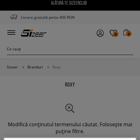
ALĂTURĂ-TE SIZEERCLUB
Livrare gratuită peste 400 RON
0
0
Sizeer
>
Branduri
>
Roxy
ROXY
Modifică conținutul termenului căutat. Folosește mai
puține filtre.