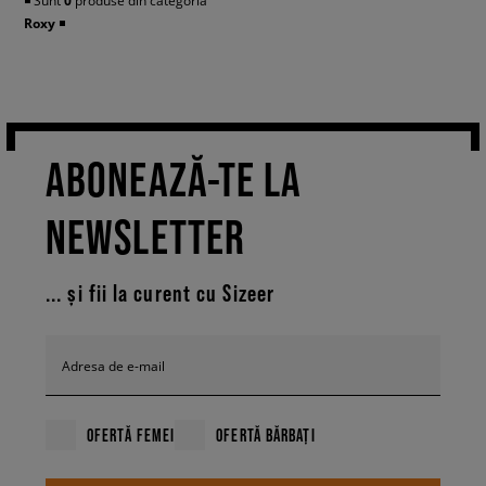
◾️ Sunt
0
produse din categoria
Roxy
◾️
ABONEAZĂ-TE LA
NEWSLETTER
... și fii la curent cu Sizeer
Adresa de e-mail
OFERTĂ FEMEI
OFERTĂ BĂRBAȚI