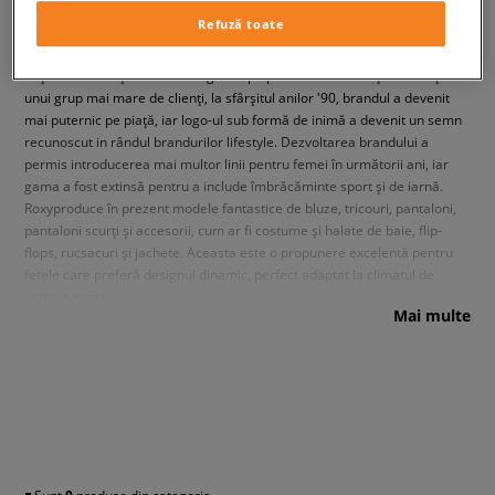
Refuză toate
Lisa Anderson a devenit ambasadoarea brandului - o adevărată
emblemă a surfing-ului feminin, prima femeie care a reușit să combine
mișcări netede și un stil mai agresiv pe placa de surf. Mulțumită obținerii
unui grup mai mare de clienți, la sfârșitul anilor '90, brandul a devenit
mai puternic pe piață, iar logo-ul sub formă de inimă a devenit un semn
recunoscut in rândul brandurilor lifestyle. Dezvoltarea brandului a
permis introducerea mai multor linii pentru femei în următorii ani, iar
gama a fost extinsă pentru a include îmbrăcăminte sport și de iarnă.
Roxyproduce în prezent modele fantastice de bluze, tricouri, pantaloni,
pantaloni scurți și accesorii, cum ar fi costume și halate de baie, flip-
flops, rucsacuri și jachete. Aceasta este o propunere excelentă pentru
fetele care preferă designul dinamic, perfect adaptat la climatul de
acțiune sport.
Mai multe
O colecție de șlapi, genți și rucsacuri Roxy la Sizeer
În magazinul Sizeer.ro poți găsi genți sport și de plajă colorate cu un
design surprinzător, portofele spațioase, rucsacuri, precum și șlapi Roxy.
Este o opțiune excelentă pentru practicarea snowboarding-ului și
surfing-ului, dar și pentru cei cărora le place stilului relaxat, comfortabil.
Te invităm să răsfoiești oferta brandului australian!