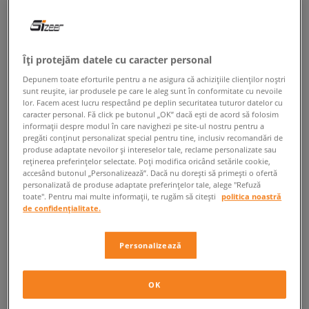
ÎNAPOI LA MAGAZIN
Îți protejăm datele cu caracter personal
Depunem toate eforturile pentru a ne asigura că achizițiile clienților noștri
ROXY LA SIZEER - RUCSACURI ȘI FLIP-
sunt reușite, iar produsele pe care le aleg sunt în conformitate cu nevoile
lor. Facem acest lucru respectând pe deplin securitatea tuturor datelor cu
FLOPS DIRECT DIN AUSTRALIA!
caracter personal. Fă click pe butonul „OK” dacă ești de acord să folosim
informații despre modul în care navighezi pe site-ul nostru pentru a
pregăti conținut personalizat special pentru tine, inclusiv recomandări de
Roxy este o linie de îmbrăcăminte, pantofi și accesorii pentru femei care
produse adaptate nevoilor și intereselor tale, reclame personalizate sau
a funcționat inițial ca parte a mărcii australiene Quiksilver, oferind
reținerea preferințelor selectate. Poți modifica oricând setările cookie,
produse excelente pentru surferi și fanii acestui sport. A apărut pentru
accesând butonul „Personalizează”. Dacă nu dorești să primești o ofertă
prima dată pe piață în 1990 ca o colecție Surf și Lifestyle pentru femei.
personalizată de produse adaptate preferințelor tale, alege "Refuză
toate". Pentru mai multe informații, te rugăm să citești
politica noastră
Simțind potențialul neexploatat, compania a decis să transforme
de confidențialitate.
această colecție într-un brand independent pentru femei. Încă de la
început, colecția a fost atât de reușită încât a inspirat compania să
creeze noi propuneri pentru femeile energice care apreciază
Personalizează
funcționalitatea și un design pozitiv inspirat de plajele însorite când vine
vorba de modă.
OK
Oferta largă a firmei Roxy