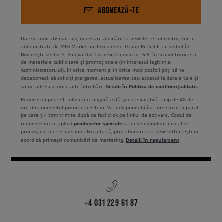
ABONEAZĂ-TE
Datele indicate mai sus, necesare abonării la newsletter-ul nostru, vor fi
administrate de MIG Marketing Investment Group Ro S.R.L. cu sediul în
București, sector 3, Bulevardul Corneliu Coposu nr. 6-8, în scopul trimiterii
de materiale publicitare și promoționale (în interesul legitim al
Administratorului). În orice moment și în orice mod posibil poți să te
dezabonezi, să soliciți ștergerea, actualizarea sau accesul la datele tale și
Detalii în Politica de confidențialitate.
să ne adresezi orice alte întrebări.
Reducerea poate fi folosită o singură dată și este valabilă timp de 48 de
ore din momentul primirii acesteia. Va fi disponibilă într-un e-mail separat
pe care ți-l vom trimite după ce faci click pe linkul de activare. Codul de
produselor speciale
reducere nu se aplică
și nu se cumulează cu alte
promoții și oferte speciale. Nu uita că, prin abonarea la newsletter, ești de
Detalii în regulament
acord să primești comunicări de marketing.
.
+4 031 229 61 87