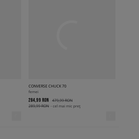
CONVERSE CHUCK 70
femei
284,99 RON
479,99 RON
289,99 RON
- cel mai mic preț