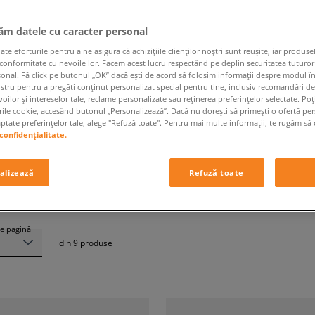
jăm datele cu caracter personal
 eforturile pentru a ne asigura că achizițiile clienților noștri sunt reușite, iar produsel
 conformitate cu nevoile lor. Facem acest lucru respectând pe deplin securitatea tuturor
CONVERSE CHUCK 70
sonal. Fă click pe butonul „OK” dacă ești de acord să folosim informații despre modul î
ostru pentru a pregăti conținut personalizat special pentru tine, inclusiv recomandări d
oilor și intereselor tale, reclame personalizate sau reținerea preferințelor selectate. Po
rile cookie, accesând butonul „Personalizează”. Dacă nu dorești să primești o ofertă pe
Mărime
Culoare
tate preferințelor tale, alege "Refuză toate". Pentru mai multe informații, te rugăm să 
confidențialitate.
alizează
Refuză toate
e pagină
din
9
produse