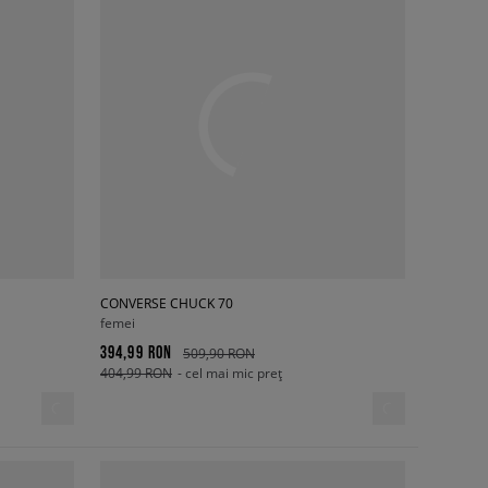
CONVERSE CHUCK 70
femei
394,99 RON
509,90 RON
404,99 RON
- cel mai mic preț