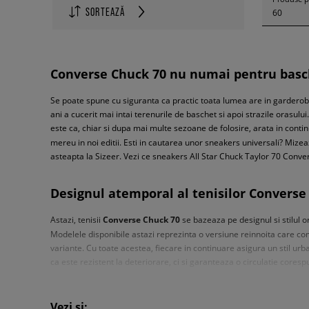
SORTEAZĂ
60
Converse Chuck 70 nu numai pentru basc
Se poate spune cu siguranta ca practic toata lumea are in garderoba
ani a cucerit mai intai terenurile de baschet si apoi strazile orasul
este ca, chiar si dupa mai multe sezoane de folosire, arata in con
mereu in noi editii. Esti in cautarea unor sneakers universali? Miz
asteapta la Sizeer. Vezi ce sneakers All Star Chuck Taylor 70 Convers
Designul atemporal al tenisilor Converse
Astazi, tenisii
Converse Chuck 70
se bazeaza pe designul si stilul or
Modelele disponibile astazi reprezinta o versiune reinnoita care com
variante. Cu toate acestea, fiecare in continuare asigura un stil u
ca este rezistent la deteriorare, ci si garanteaza o circulatie core
pe orice suprafata. Lejeritatea este sporita de brantul antibacteria
modelul
Converse Chuck 70
nu puteau lipsi, bineinteles, logoul cla
Vezi și: