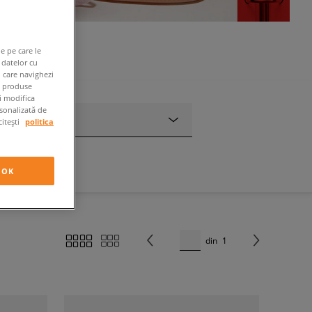
e pe care le
 datelor cu
n care navighezi
e produse
ți modifica
rsonalizată de
Tip
citești
politica
OK
din
1