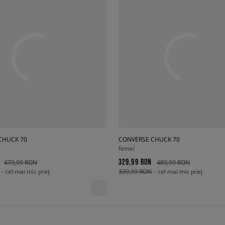
CHUCK 70
CONVERSE CHUCK 70
femei
329,99 RON
479,99 RON
489,99 RON
- cel mai mic preț
339,99 RON
- cel mai mic preț