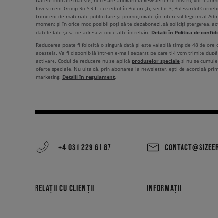
Datele indicate mai sus, necesare abonării la newsletter-ul nostru, vor fi ad
Investment Group Ro S.R.L. cu sediul în București, sector 3, Bulevardul Corneli
trimiterii de materiale publicitare și promoționale (în interesul legitim al Admi
moment și în orice mod posibil poți să te dezabonezi, să soliciți ștergerea, ac
Detalii în Politica de confid
datele tale și să ne adresezi orice alte întrebări.
Reducerea poate fi folosită o singură dată și este valabilă timp de 48 de ore
acesteia. Va fi disponibilă într-un e-mail separat pe care ți-l vom trimite după 
produselor speciale
activare. Codul de reducere nu se aplică
și nu se cumulea
oferte speciale. Nu uita că, prin abonarea la newsletter, ești de acord să pri
Detalii în regulament
marketing.
.
+4 031 229 61 87
CONTACT@SIZEE
RELAȚII CU CLIENȚII
INFORMAȚII