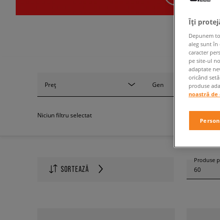
Îți prote
Depunem toate
aleg sunt în
caracter per
pe site-ul n
adaptate nev
oricând setă
Preț
Gen
produse adap
noastră de 
Niciun filtru selectat
Person
Produse p
SORTEAZĂ
60