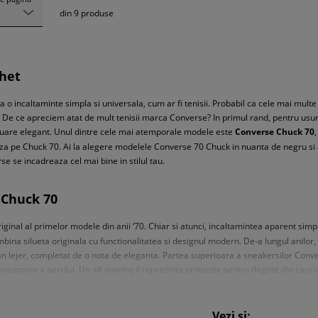
din
9
produse
het
 o incaltaminte simpla si universala, cum ar fi tenisii. Probabil ca cele mai mult
ui. De ce apreciem atat de mult tenisii marca Converse? In primul rand, pentru usur
tinuare elegant. Unul dintre cele mai atemporale modele este
Converse Chuck 70
eaza pe Chuck 70. Ai la alegere modelele Converse 70 Chuck in nuanta de negru si
e se incadreaza cel mai bine in stilul tau.
 Chuck 70
iginal al primelor modele din anii ‘70. Chiar si atunci, incaltamintea aparent simpl
bina silueta originala cu functionalitatea si designul modern. De-a lungul anilor,
rban lejer, completat de o nota de eleganta. Partea superioara a sneakersilor Con
spunzatoare a aerului. Un alt avantaj il reprezinta protectia pentru degete din cau
n Ortholite, responsabil pentru mentinerea unui mediu proaspat. La fel de importa
sic al brandului si eticheta neagra de pe calcai.
Vezi și: