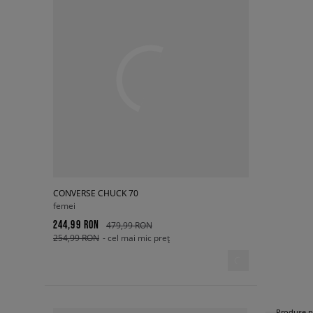
CONVERSE CHUCK 70
femei
244,99 RON
479,99 RON
254,99 RON
- cel mai mic preț
Produse p