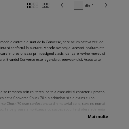
din
1
e modele dintre ele sunt de la Converse, care acum cateva zeci de
inta si confortul la purtare. Marele avantaj al acestei incaltaminte
, care impresioneaza prin designul clasic, dar care revine mereu si
 alb. Brandul
Converse
este legenda streetwear-ului. Aceasta te
a se remarca prin calitatea inalta a executiei si caracterul practic.
 colectia Converse Chuck 70 s-a schimbat si s-a extins cu noi
verse Chuck 70 este confectionata din material solid, care nu numai
ciuc. Talpa groasa amortizeaza cu succes socurile si ofera aderenta
nte sunt si detaliile care completeaza intreaga incaltaminte. De la
Mai multe