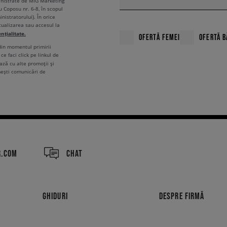
ministrate de MIG Marketing
u Coposu nr. 6-8, în scopul
nistratorului). În orice
tualizarea sau accesul la
ențialitate.
OFERTĂ FEMEI
OFERTĂ B
 din momentul primirii
ce faci click pe linkul de
ză cu alte promoții și
mești comunicări de
R.COM
CHAT
GHIDURI
DESPRE FIRMĂ