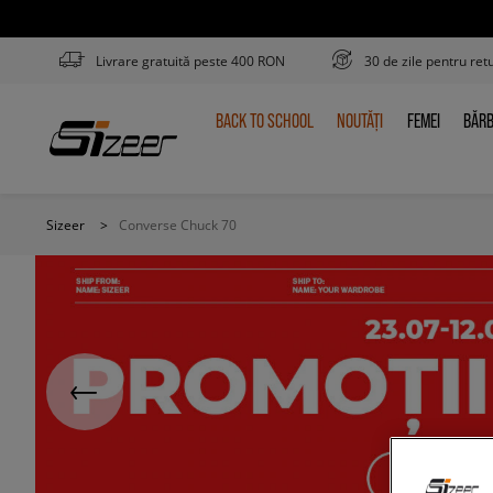
Livrare gratuită peste 400 RON
30 de zile pentru ret
BACK TO SCHOOL
NOUTĂȚI
FEMEI
BĂRB
BACK
NOUTĂȚI
FEMEI
BĂR
TO
SCHOOL
Sizeer
>
Converse Chuck 70