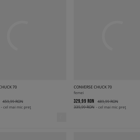
CHUCK 70
CONVERSE CHUCK 70
femei
329,99 RON
459,99 RON
489,99 RON
- cel mai mic preț
339,99 RON
- cel mai mic preț