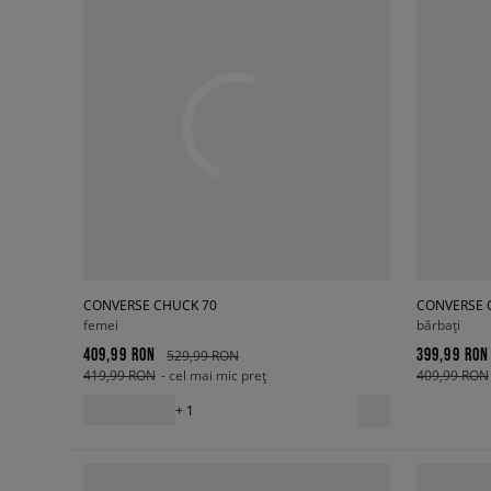
CONVERSE CHUCK 70
CONVERSE 
femei
bărbați
409,99 RON
399,99 RON
529,99 RON
419,99 RON
- cel mai mic preț
409,99 RON
+ 1