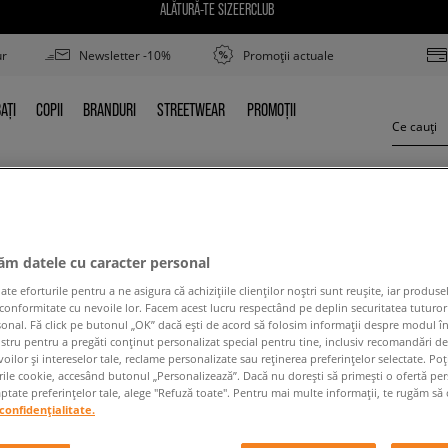
ALĂTURĂ-TE SIZEERCLUB
ur
Newsletter -10%
Promoții actuale
AȚI
COPII
BRANDURI
STREETWEAR
PROMOȚII
BAȚI
COPII
BRANDURI
STREETWEAR
PROMOȚII
CONVERSE CHUCK TAYLOR ALL STAR BALLET
jăm datele cu caracter personal
 eforturile pentru a ne asigura că achizițiile clienților noștri sunt reușite, iar produsel
 conformitate cu nevoile lor. Facem acest lucru respectând pe deplin securitatea tuturor
sonal. Fă click pe butonul „OK” dacă ești de acord să folosim informații despre modul î
ostru pentru a pregăti conținut personalizat special pentru tine, inclusiv recomandări d
oilor și intereselor tale, reclame personalizate sau reținerea preferințelor selectate. Po
rile cookie, accesând butonul „Personalizează”. Dacă nu dorești să primești o ofertă pe
 conținutul termenului căutat. Folosește mai puțin
tate preferințelor tale, alege "Refuză toate". Pentru mai multe informații, te rugăm să 
confidențialitate.
ÎNAPOI LA MAGAZIN