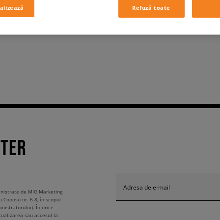
alizează
Refuză toate
TTER
Adresa de e-mail
ministrate de MIG Marketing
u Coposu nr. 6-8, în scopul
nistratorului). În orice
tualizarea sau accesul la