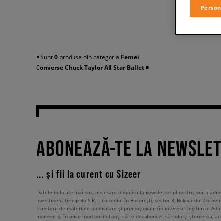
Person
◾️ Sunt
0
produse din categoria
Femei
Converse Chuck Taylor All Star Ballet
◾️
ABONEAZĂ-TE LA NEWSLE
... și fii la curent cu Sizeer
Datele indicate mai sus, necesare abonării la newsletter-ul nostru, vor fi ad
Investment Group Ro S.R.L. cu sediul în București, sector 3, Bulevardul Corneli
trimiterii de materiale publicitare și promoționale (în interesul legitim al Admi
moment și în orice mod posibil poți să te dezabonezi, să soliciți ștergerea, ac