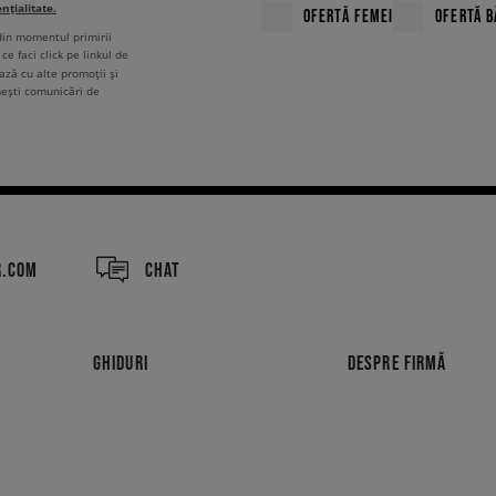
ențialitate.
OFERTĂ FEMEI
OFERTĂ B
 din momentul primirii
ce faci click pe linkul de
ză cu alte promoții și
mești comunicări de
R.COM
CHAT
GHIDURI
DESPRE FIRMĂ