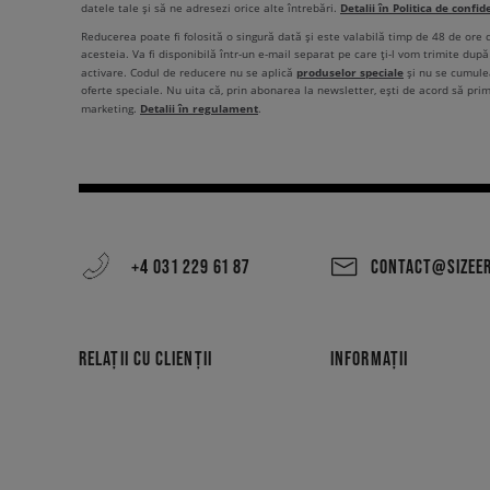
Detalii în Politica de confid
datele tale și să ne adresezi orice alte întrebări.
Reducerea poate fi folosită o singură dată și este valabilă timp de 48 de ore
acesteia. Va fi disponibilă într-un e-mail separat pe care ți-l vom trimite după 
produselor speciale
activare. Codul de reducere nu se aplică
și nu se cumulea
oferte speciale. Nu uita că, prin abonarea la newsletter, ești de acord să pri
Detalii în regulament
marketing.
.
+4 031 229 61 87
CONTACT@SIZEE
RELAȚII CU CLIENȚII
INFORMAȚII